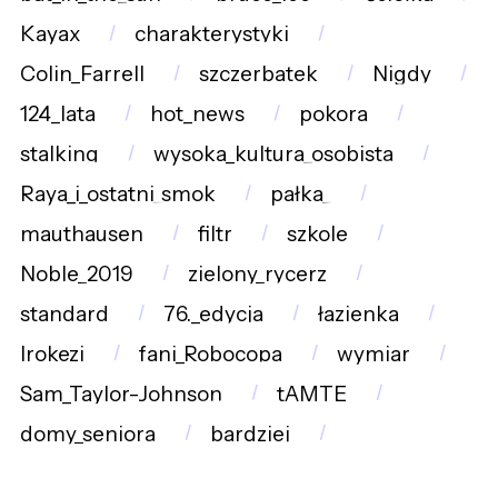
Kayax
charakterystyki
Colin_Farrell
szczerbatek
Nigdy
124_lata
hot_news
pokora
stalking
wysoka_kultura_osobista
Raya_i_ostatni_smok
pałka_
mauthausen
filtr
szkole
Noble_2019
zielony_rycerz
standard
76._edycja
łazienka
Irokezi
fani_Robocopa
wymiar
Sam_Taylor-Johnson
tAMTE
domy_seniora
bardziej