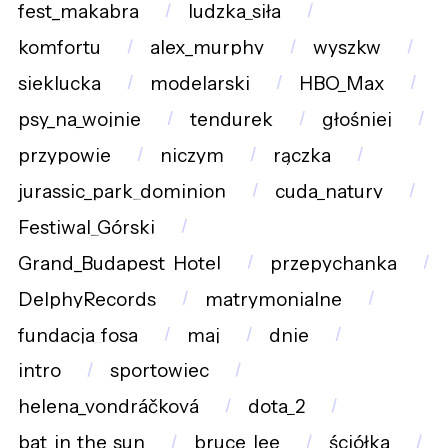
fest_makabra
ludzka_siła
komfortu
alex_murphy
wyszkw
sieklucka
modelarski
HBO_Max
psy_na_wojnie
tendurek
głośniej
przypowie
niczym
rączka
jurassic_park_dominion
cuda_natury
Festiwal_Górski
Grand_Budapest_Hotel
przepychanka
DelphyRecords
matrymonialne
fundacja_fosa
maj
dnie
intro
sportowiec
helena_vondráčková
dota_2
bat_in_the_sun
bruce_lee
ściółka