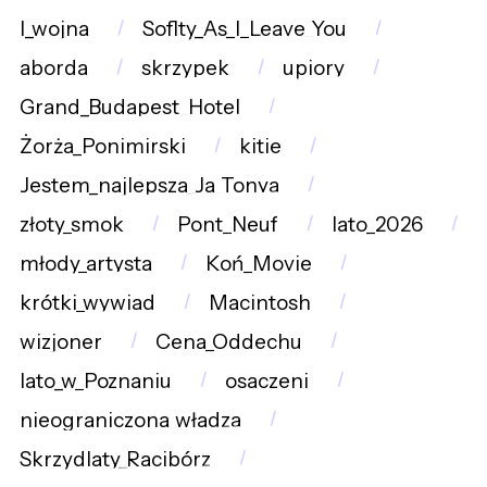
I_wojna
Soflty_As_I_Leave_You
aborda
skrzypek
upiory
Grand_Budapest_Hotel
Żorża_Ponimirski
kitie
Jestem_najlepsza_Ja_Tonya
złoty_smok
Pont_Neuf
lato_2026
młody_artysta
Koń_Movie
krótki_wywiad
Macintosh
wizjoner
Cena_Oddechu
lato_w_Poznaniu
osaczeni
nieograniczona_władza
Skrzydlaty_Racibórz