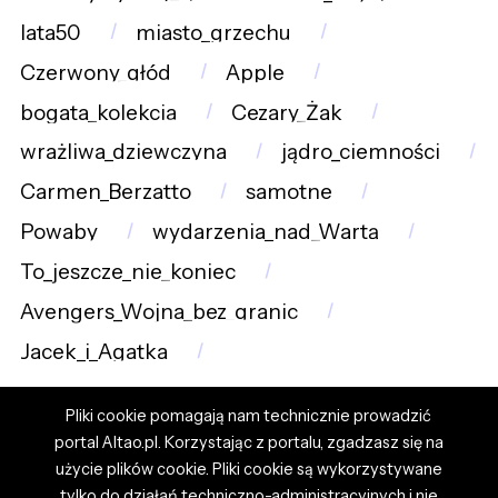
lata50
miasto_grzechu
Czerwony_głód
Apple
bogata_kolekcja
Cezary_Żak
wrażliwa_dziewczyna
jądro_ciemności
Carmen_Berzatto
samotne
Powaby
wydarzenia_nad_Wartą
To_jeszcze_nie_koniec
Avengers_Wojna_bez_granic
Jacek_i_Agatka
Pliki cookie pomagają nam technicznie prowadzić
portal Altao.pl. Korzystając z portalu, zgadzasz się na
użycie plików cookie. Pliki cookie są wykorzystywane
tylko do działań techniczno-administracyjnych i nie