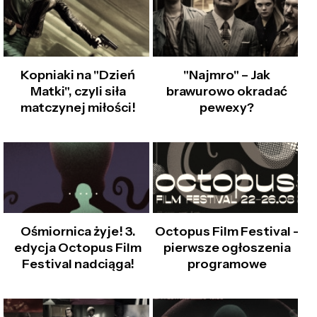
Kopniaki na "Dzień
"Najmro" – Jak
Matki", czyli siła
brawurowo okradać
matczynej miłości!
pewexy?
Ośmiornica żyje! 3.
Octopus Film Festival -
edycja Octopus Film
pierwsze ogłoszenia
Festival nadciąga!
programowe