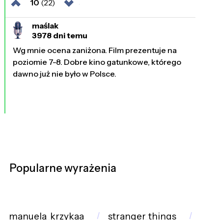
10
(22)
maślak
3978 dni temu
Wg mnie ocena zaniżona. Film prezentuje na
poziomie 7-8. Dobre kino gatunkowe, którego
dawno już nie było w Polsce.
Popularne wyrażenia
manuela_krzykaa
stranger_things