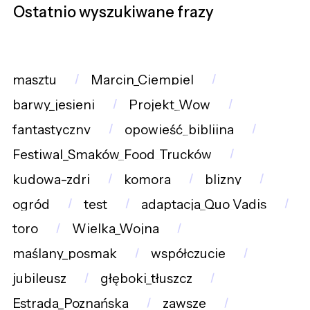
Ostatnio wyszukiwane frazy
masztu
Marcin_Ciempiel
barwy_jesieni
Projekt_Wow
fantastyczny
opowieść_biblijna
Festiwal_Smaków_Food_Trucków
kudowa-zdrj
komora
blizny
ogród
test
adaptacja_Quo_Vadis
toro
Wielka_Wojna
maślany_posmak
współczucie
jubileusz
głęboki_tłuszcz
Estrada_Poznańska
zawsze