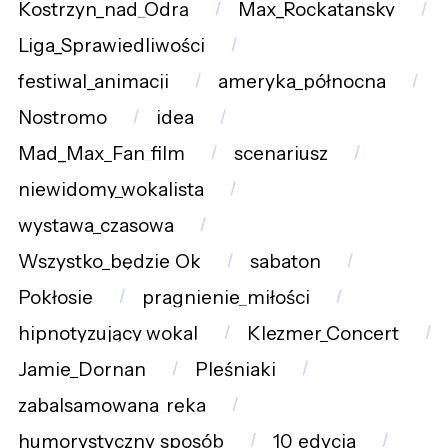
Kostrzyn_nad_Odrą
Max_Rockatansky
Liga_Sprawiedliwości
festiwal_animacji
ameryka_północna
Nostromo
idea
Mad_Max_Fan_film
scenariusz
niewidomy_wokalista
wystawa_czasowa
Wszystko_będzie_Ok
sabaton
Pokłosie
pragnienie_miłości
hipnotyzujący_wokal
Klezmer_Concert
Jamie_Dornan
Pleśniaki
zabalsamowana_ręka
humorystyczny_sposób
10_edycja