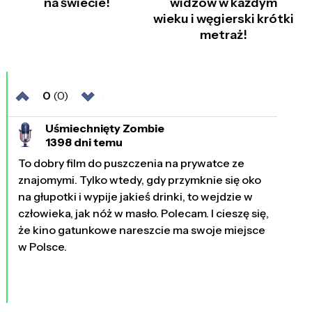
na świecie!
widzów w każdym
wieku i węgierski krótki
metraż!
0
(0)
Uśmiechnięty Zombie
1398 dni temu
To dobry film do puszczenia na prywatce ze
znajomymi. Tylko wtedy, gdy przymknie się oko
na głupotki i wypije jakieś drinki, to wejdzie w
człowieka, jak nóż w masło. Polecam. I cieszę się,
że kino gatunkowe nareszcie ma swoje miejsce
w Polsce.