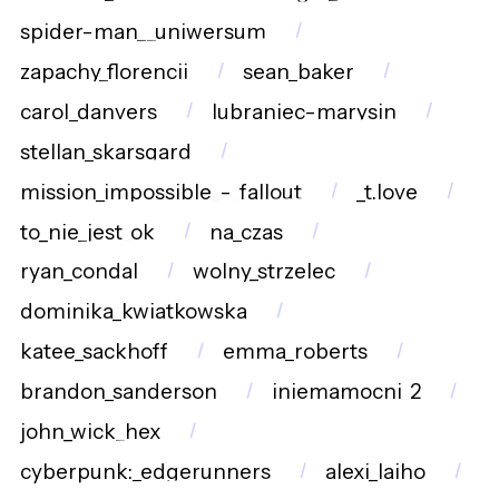
spider-man__uniwersum
zapachy_florencji
sean_baker
carol_danvers
lubraniec-marysin
stellan_skarsgard
mission_impossible_-_fallout
_t.love
to_nie_jest_ok
na_czas
ryan_condal
wolny_strzelec
dominika_kwiatkowska
katee_sackhoff
emma_roberts
brandon_sanderson
iniemamocni_2
john_wick_hex
cyberpunk:_edgerunners
alexi_laiho