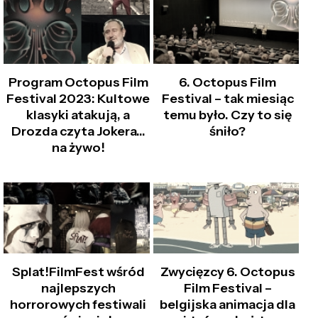
Program Octopus Film
6. Octopus Film
Festival 2023: Kultowe
Festival – tak miesiąc
klasyki atakują, a
temu było. Czy to się
Drozda czyta Jokera...
śniło?
na żywo!
Splat!FilmFest wśród
Zwycięzcy 6. Octopus
najlepszych
Film Festival –
horrorowych festiwali
belgijska animacja dla