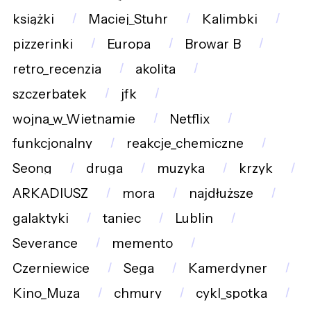
książki
Maciej_Stuhr
Kalimbki
pizzerinki
Europa
Browar_B
retro_recenzja
akolita
szczerbatek
jfk
wojna_w_Wietnamie
Netflix
funkcjonalny
reakcje_chemiczne
Seong
druga
muzyka
krzyk
ARKADIUSZ
mora
najdłuższe
galaktyki
taniec
Lublin
Severance
memento
Czerniewice
Sega
Kamerdyner
Kino_Muza
chmury
cykl_spotka