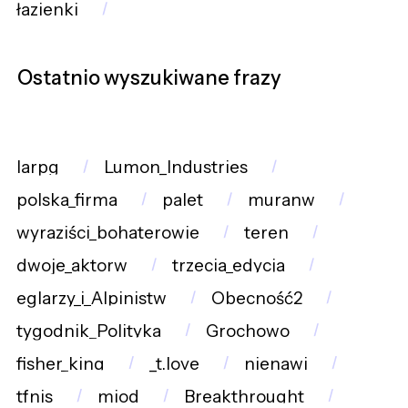
łazienki
Ostatnio wyszukiwane frazy
larpg
Lumon_Industries
polska_firma
palet
muranw
wyraziści_bohaterowie
teren
dwoje_aktorw
trzecia_edycja
eglarzy_i_Alpinistw
Obecność2
tygodnik_Polityka
Grochowo
fisher_king
_t.love
nienawi
tfnis
miod
Breakthrought