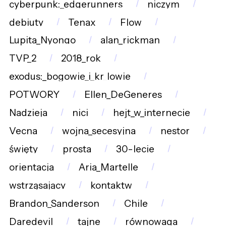
cyberpunk:_edgerunners
niczym
debiuty
Tenax
Flow
Lupita_Nyongo
alan_rickman
TVP_2
2018_rok
exodus:_bogowie_i_kr_lowie
POTWORY
Ellen_DeGeneres
Nadzieja
nici
hejt_w_internecie
Vecna
wojna_secesyjna
nestor
święty
prosta
30-lecie
orientacja
Aria_Martelle
wstrząsający
kontaktw
Brandon_Sanderson
Chile
Daredevil
tajne
równowaga