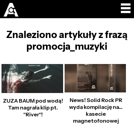
Znaleziono artykuły z frazą
promocja_muzyki
News! Solid Rock PR
ZUZA BAUM pod wodą!
wyda kompilację na...
Tam nagrała klip pt.
kasecie
"River"!
magnetofonowej