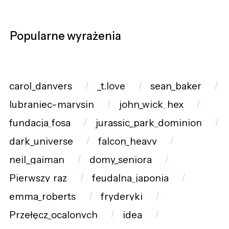
Popularne wyrażenia
carol_danvers
_t.love
sean_baker
lubraniec-marysin
john_wick_hex
fundacja_fosa
jurassic_park_dominion
dark_universe
falcon_heavy
neil_gaiman
domy_seniora
Pierwszy_raz
feudalna_japonia
emma_roberts
fryderyki
Przełęcz_ocalonych
idea