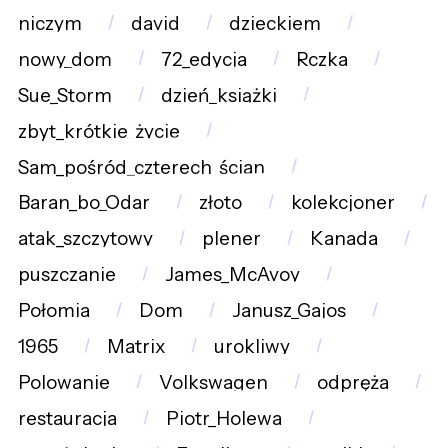
niczym
david
dzieckiem
nowy_dom
72_edycja
Rczka
Sue_Storm
dzień_książki
zbyt_krótkie_życie
Sam_pośród_czterech_ścian
Baran_bo_Odar
złoto
kolekcjoner
atak_szczytowy
plener
Kanada
puszczanie
James_McAvoy
Połomia
Dom
Janusz_Gajos
1965
Matrix
urokliwy
Polowanie
Volkswagen
odpręża
restauracja
Piotr_Holewa