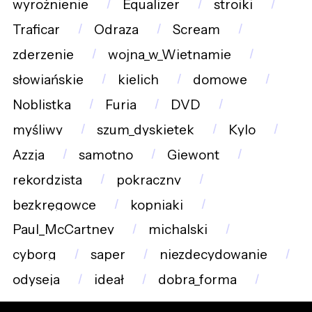
wyrożnienie
Equalizer
stroiki
Traficar
Odraza
Scream
zderzenie
wojna_w_Wietnamie
słowiańskie
kielich
domowe
Noblistka
Furia
DVD
myśliwy
szum_dyskietek
Kylo
Azzja
samotno
Giewont
rekordzista
pokraczny
bezkręgowce
kopniaki
Paul_McCartney
michalski
cyborg
saper
niezdecydowanie
odyseja
ideał
dobra_forma