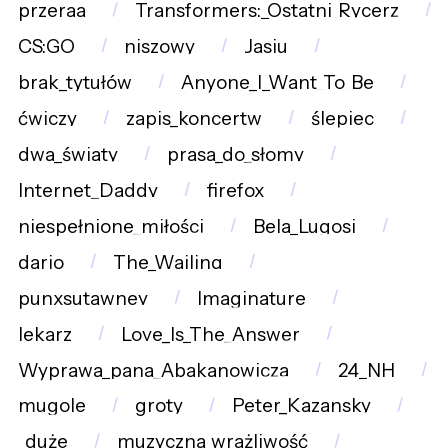
przeraa
Transformers:_Ostatni_Rycerz
CS:GO
niszowy
Jasiu
brak_tytułów
Anyone_I_Want_To_Be
ćwiczy
zapis_koncertw
ślepiec
dwa_światy
prasa_do_słomy
Internet_Daddy
firefox
niespełnione_miłości
Bela_Lugosi
dario
The_Wailing
punxsutawney
Imaginature
lekarz
Love_Is_The_Answer
Wyprawa_pana_Abakanowicza
24_NH
mugole
groty
Peter_Kazansky
_duże
muzyczna_wrażliwość