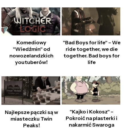
Komediowy
"Bad Boys for life" – We
"Wiedźmin" od
ride together, we die
nowozelandzkich
together. Bad boys for
youtuberów!
life
"Kajko i Kokosz" –
Najlepsze pączki są w
Pokroić na plasterki i
miasteczku Twin
nakarmić Swaroga
Peaks!