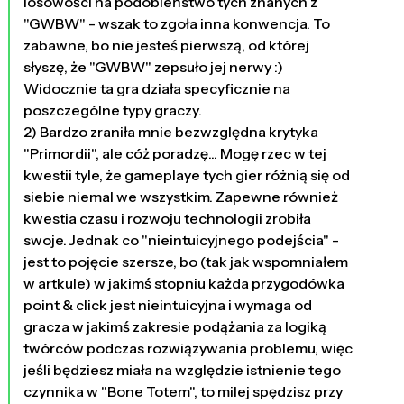
losowości na podobieństwo tych znanych z
"GWBW" - wszak to zgoła inna konwencja. To
zabawne, bo nie jesteś pierwszą, od której
słyszę, że "GWBW" zepsuło jej nerwy :)
Widocznie ta gra działa specyficznie na
poszczególne typy graczy.
2) Bardzo zraniła mnie bezwzględna krytyka
"Primordii", ale cóż poradzę... Mogę rzec w tej
kwestii tyle, że gameplaye tych gier różnią się od
siebie niemal we wszystkim. Zapewne również
kwestia czasu i rozwoju technologii zrobiła
swoje. Jednak co "nieintuicyjnego podejścia" -
jest to pojęcie szersze, bo (tak jak wspomniałem
w artkule) w jakimś stopniu każda przygodówka
point & click jest nieintuicyjna i wymaga od
gracza w jakimś zakresie podążania za logiką
twórców podczas rozwiązywania problemu, więc
jeśli będziesz miała na względzie istnienie tego
czynnika w "Bone Totem", to milej spędzisz przy