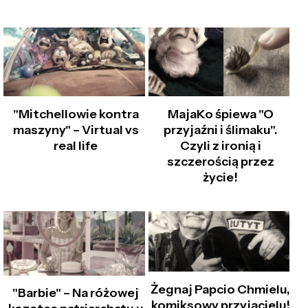
"Mitchellowie kontra
MajaKo śpiewa "O
maszyny" – Virtual vs
przyjaźni i ślimaku".
real life
Czyli z ironią i
szczerością przez
życie!
Żegnaj Papcio Chmielu,
"Barbie" – Na różowej
komiksowy przyjacielu!