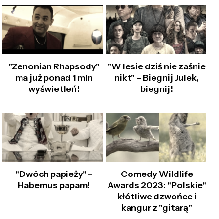
"Zenonian Rhapsody"
"W lesie dziś nie zaśnie
ma już ponad 1 mln
nikt" – Biegnij Julek,
wyświetleń!
biegnij!
"Dwóch papieży" –
Comedy Wildlife
Habemus papam!
Awards 2023: "Polskie"
kłótliwe dzwońce i
kangur z "gitarą"