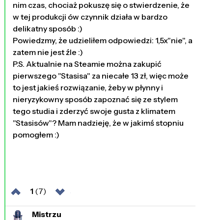
nim czas, chociaż pokuszę się o stwierdzenie, że
w tej produkcji ów czynnik działa w bardzo
delikatny sposób :)
Powiedzmy, że udzieliłem odpowiedzi: 1,5x"nie", a
zatem nie jest źle :)
P.S. Aktualnie na Steamie można zakupić
pierwszego "Stasisa" za niecałe 13 zł, więc może
to jest jakieś rozwiązanie, żeby w płynny i
nieryzykowny sposób zapoznać się ze stylem
tego studia i zderzyć swoje gusta z klimatem
"Stasisów"? Mam nadzieję, że w jakimś stopniu
pomogłem :)
1
(7)
Mistrzu