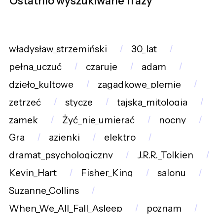
Ostatnio wyszukiwane frazy
władysław_strzemiński
30_lat
pełna_uczuć
czaruje
adam
dzieło_kultowe
zagadkowe_plemię
zetrzeć
stycze
tajska_mitologia
zamek
Żyć_nie_umierać
nocny
Gra
azienki
elektro
dramat_psychologiczny
J.R.R._Tolkien
Kevin_Hart
Fisher_King
salonu
Suzanne_Collins
When_We_All_Fall_Asleep
poznam