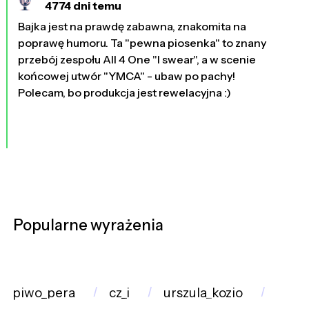
4774 dni temu
Bajka jest na prawdę zabawna, znakomita na
poprawę humoru. Ta "pewna piosenka" to znany
przebój zespołu All 4 One "I swear", a w scenie
końcowej utwór "YMCA" - ubaw po pachy!
Polecam, bo produkcja jest rewelacyjna :)
Popularne wyrażenia
piwo_pera
cz_i
urszula_kozio