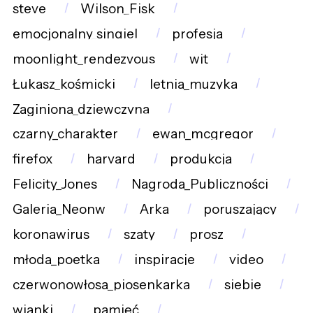
steve
Wilson_Fisk
emocjonalny_singiel
profesja
moonlight_rendezvous
wit
Łukasz_kośmicki
letnia_muzyka
Zaginiona_dziewczyna
czarny_charakter
ewan_mcgregor
firefox
harvard
produkcja
Felicity_Jones
Nagroda_Publiczności
Galeria_Neonw
Arka
poruszający
koronawirus
szaty
prosz
młoda_poetka
inspiracje
video
czerwonowłosa_piosenkarka
siebie
wianki
_pamięć