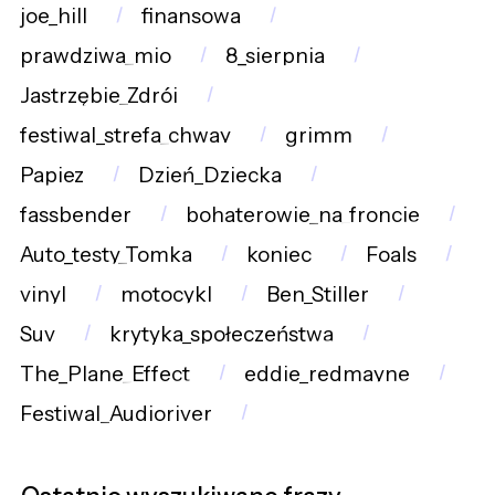
joe_hill
finansowa
prawdziwa_mio
8_sierpnia
Jastrzębie_Zdrój
festiwal_strefa_chway
grimm
Papiez
Dzień_Dziecka
fassbender
bohaterowie_na_froncie
Auto_testy_Tomka
koniec
Foals
vinyl
motocykl
Ben_Stiller
Suv
krytyka_społeczeństwa
The_Plane_Effect
eddie_redmayne
Festiwal_Audioriver