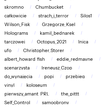
skromno
Chumbucket
całkowicie
strach_i_terror
Silos1
Wilson_Fisk
Grzegorze_Ksel
Holograms
kamil_bednarek
tarczowej
Octopus_2021
lnica
ufo
Christopher_Storer
albert_howard_fish
eddie_redmayne
scenarzysta
Ireneusz_Czop
do_wynajęcia
popi
przebieg
vinyl
koloseum
pierwszy_amant_PRL
the_pittt
Self_Control
samoobrony