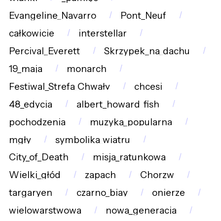
Evangeline_Navarro
Pont_Neuf
całkowicie
interstellar
Percival_Everett
Skrzypek_na_dachu
19_maja
monarch
Festiwal_Strefa_Chwały
chcesi
48_edycja
albert_howard_fish
pochodzenia
muzyka_popularna
mgły
symbolika_wiatru
City_of_Death
misja_ratunkowa
Wielki_głód
zapach
Chorzw
targaryen
czarno_biay
onierze
wielowarstwowa
nowa_generacja