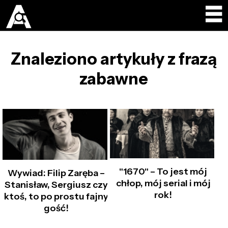
Znaleziono artykuły z frazą
zabawne
"1670" – To jest mój
Wywiad: Filip Zaręba –
chłop, mój serial i mój
Stanisław, Sergiusz czy
rok!
ktoś, to po prostu fajny
gość!