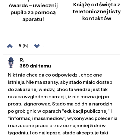
Książę od święta z
Awards – uwiecznij
telefonicznej listy
pupila za pomocą
kontaktów
aparatu!
5
(5)
R.
389 dni temu
Nikt nie chce da co odpowiedzi, choc one
istnieja. Nie ma szansy, aby stado mialo dostep
do zakazanej wiedzy, choc ta wiedza jest tak
razaca wzgledem narracji, iz nie mozna jej po
prostu zignorowac. Stado ma od dnia narodzin
po grob gnic w oparach "edukacji publicznej" i
"informacji massmediow", wykonywac polecenia
i narzucone prace przez co najmniej 5 dni w
tygodniu. I co najlepsze, stado akceptuje taki