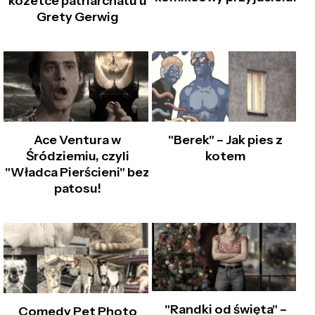
kozetce patriarchatu u
Grety Gerwig
Ace Ventura w
"Berek" – Jak pies z
Śródziemiu, czyli
kotem
"Władca Pierścieni" bez
patosu!
"Randki od święta" –
Comedy Pet Photo