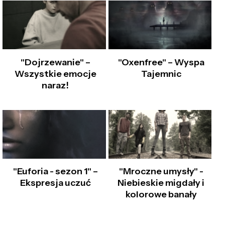
"Dojrzewanie" –
"Oxenfree" – Wyspa
Wszystkie emocje
Tajemnic
naraz!
"Euforia - sezon 1" –
"Mroczne umysły" -
Ekspresja uczuć
Niebieskie migdały i
kolorowe banały