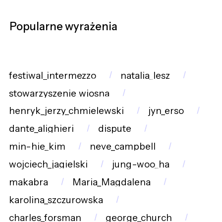
Popularne wyrażenia
festiwal_intermezzo
natalia_lesz
stowarzyszenie_wiosna
henryk_jerzy_chmielewski
jyn_erso
dante_alighieri
dispute
min-hie_kim
neve_campbell
wojciech_jagielski
jung-woo_ha
makabra
Maria_Magdalena
karolina_szczurowska
charles_forsman
george_church