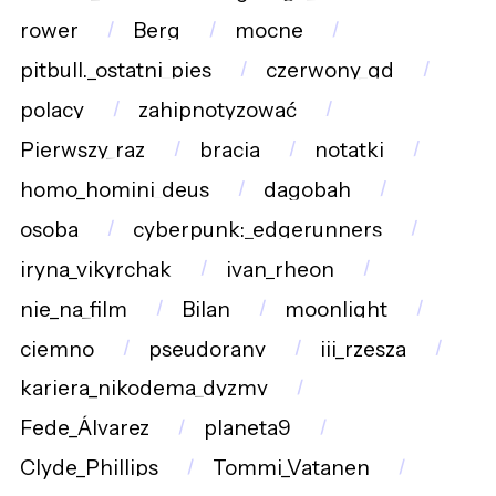
rower
Berg
mocne
pitbull._ostatni_pies
czerwony_gd
polacy
zahipnotyzować
Pierwszy_raz
bracia
notatki
homo_homini_deus
dagobah
osoba
cyberpunk:_edgerunners
iryna_vikyrchak
ivan_rheon
nie_na_film
Bilan
moonlight
ciemno
pseudorany
iii_rzesza
kariera_nikodema_dyzmy
Fede_Álvarez
planeta9
Clyde_Phillips
Tommi_Vatanen