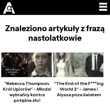
Znaleziono artykuły z frazą
nastolatkowie
"Rebecca Thompson.
"The End of the F***ing
Król Upiorów" – Młodzi
World 2" – James i
wybrańcy kontra
Alyssa poza światem
potężne zło!