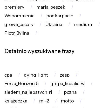
premiery
maria_peszek
Wspomnienia
podkarpacie
growe_oscary
Ukraina
medium
Piotr_Bylina
Ostatnio wyszukiwane frazy
cpa
dying_light
zesp
Forza_Horizon_5
grupa_licealistw
siedem_najlepszych_rl
pozna
książeczka
mi-2
motto