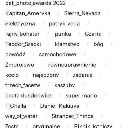
pet_photo_awards_2022
Kapitan_Ameryka
Sierra_Nevada
elektryczna
patryk_vega
fajny_bohater
punka
Czarni
Teodor_Szacki
kłamstwo
bóg
powódź
samochodowe
Zmorojewo
równouprawnienie_
kocio
najedzony
zadanie
trzech_facetw
kaszuby
beata_duszkiewicz
super_mario
T_Challa
Daniel_Kaluuya
way_of_water
Stranger_Things
Zosta
oryginalne
Piknik_lotniczy