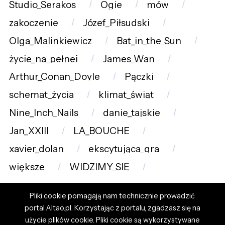
Studio_Serakos
Ogie
mów
zakoczenie
Józef_Piłsudski
Olga_Malinkiewicz
Bat_in_the_Sun
życie_na_pełnej
James_Wan
Arthur_Conan_Doyle
Pączki
schemat_życia
klimat_świąt
Nine_Inch_Nails
danie_tajskie
Jan_XXIII
LA_BOUCHE
xavier_dolan
ekscytująca_gra
większe
WIDZIMY_SIĘ
Pliki cookie pomagają nam technicznie prowadzić
portal Altao.pl. Korzystając z portalu, zgadzasz się na
użycie plików cookie. Pliki cookie są wykorzystywane