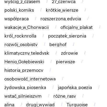
wyścig_z_czasem
27_czerwca
polski_komiks
krótkie_wiersze
współpraca
rozszerzona_edycja
wakacje_w_Chorwacji
oficjalny_plakat
król_rocknrolla
początek_sierpnia
rozwój_osobisty
berghof
klimatyczny_teledysk
zdrowie
Henio_Gołębiewski
pierwsze
historia_przemocy
osobowość_internetowa
żydowska_piosenka
japońska_poezja
wstać_silniejszym
różne_rasy
alina
drugi_wywiad
Turquoise