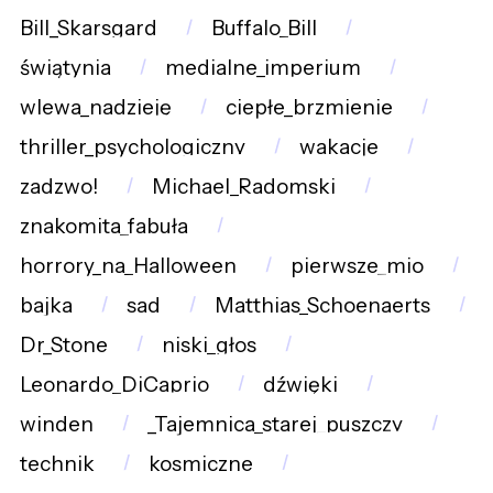
Bill_Skarsgard
Buffalo_Bill
świątynia
medialne_imperium
wlewa_nadzieję
ciepłe_brzmienie
thriller_psychologiczny
wakacje
zadzwo!
Michael_Radomski
znakomita_fabuła
horrory_na_Halloween
pierwsze_mio
bajka
sad
Matthias_Schoenaerts
Dr_Stone
niski_głos
Leonardo_DiCaprio
dźwięki
winden
_Tajemnica_starej_puszczy
technik
kosmiczne