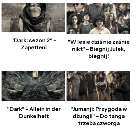
"Dark: sezon 2" –
"W lesie dziś nie zaśnie
Zapętleni
nikt" – Biegnij Julek,
biegnij!
"Dark" – Allein in der
"Jumanji: Przygoda w
Dunkelheit
dżungli" – Do tanga
trzeba czworga