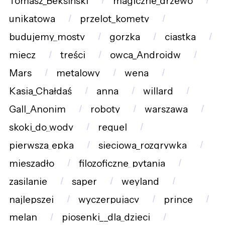
Tomasz_Beksiński
magiczne_drzewo
unikatowa
przelot_komety
budujemy_mosty
gorzka
ciastka
miecz
treści
owca_Androidw
Mars
metalowy
wena
Kasia_Chałdaś
anna
willard
Gall_Anonim
roboty
warszawa
skoki_do_wody
requel
pierwsza_epka
sieciowa_rozgrywka
mieszadło
filozoficzne_pytania
zasilanie
saper
weyland
najlepszej
wyczerpujący
prince
melan
piosenki__dla_dzieci