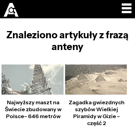
Znaleziono artykuły z frazą
anteny
Najwyższy maszt na
Zagadka gwiezdnych
Świecie zbudowany w
szybów Wielkiej
Polsce– 646 metrów
Piramidy w Gizie –
część 2