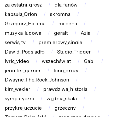
za_ostatni_grosz
dla_fanów
kapsuła_Orion
skromna
Grzegorz_Halama
mileena
muzyka_ludowa
geralt
Azja
serwis_tv
premierowy_singiel
Dawid_Podsiadło
Studio_Trigger
lyric_video
wszechświat
Gabi
jennifer_garner
kino_grozy
Dwayne_The_Rock_Johnson
kim_wexler
prawdziwa_historia
sympatyczni
za_dnia_skała
przykre_uczucie
grzeczny