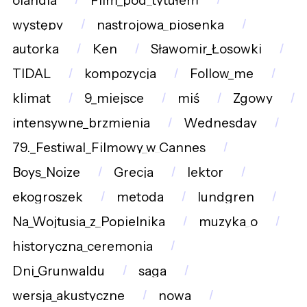
olandia
Film_pod_tytułem
występy
nastrojowa_piosenka
autorka
Ken
Sławomir_Łosowki
TIDAL
kompozycja
Follow_me
klimat
9_miejsce
miś
Zgowy
intensywne_brzmienia
Wednesday
79._Festiwal_Filmowy_w_Cannes
Boys_Noize
Grecja
lektor
ekogroszek
metoda
lundgren
Na_Wojtusia_z_Popielnika
muzyka_o
historyczna_ceremonia
Dni_Grunwaldu
saga
wersja_akustyczne
nowa