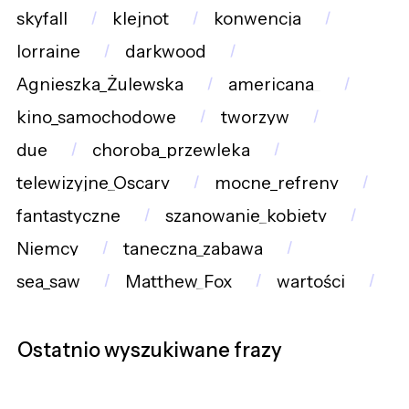
skyfall
klejnot
konwencja
lorraine
darkwood
Agnieszka_Żulewska
americana_
kino_samochodowe
tworzyw
due
choroba_przewleka
telewizyjne_Oscary
mocne_refreny
fantastyczne
szanowanie_kobiety
Niemcy
taneczna_zabawa
sea_saw
Matthew_Fox
wartości
Ostatnio wyszukiwane frazy