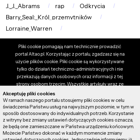
J._J._Abrams
rap
Odkrycia
Barry_Seal:_Król_przemytników
Lorraine_Warren
Pliki cookie pomagają nam technicznie prowadzić
portal Altao.pl. Korzystając z portalu, zgadzasz się na
użycie plików cookie. Pliki cookie są wykorzystywane
tylko do działań techniczno-administracyjnych i nie
przekazują danych osobowych oraz informacji z tej
strony osobom trzecim. Wszystkie artykuły wraz ze
zdjęciami i materiałami dostępnymi na portalu są
Akceptuję pliki cookies
własnością użytkowników. Administrator i właściciel
W ramach naszego portalu stosujemy pliki cookies w celu
portalu nie ponosi odpowiedzialności za tresci
świadczenia Państwu usług na najwyższym poziomie, w tym w
sposób dostosowany do indywidualnych potrzeb. Korzystanie
prezentowane przez autorów artykułów. Dodając
z witryny bez zmiany ustawień dotyczących cookies oznacza,
artykuł, zgadzasz się z regulaminem portalu oraz
że będą one zamieszczane w Państwa urządzeniu końcowym.
ponosisz odpowiedzialność za wszystkie materiały
Możecie Państwo dokonać w każdym momencie zmiany
umieszczone przez Ciebie na stronie altao.pl.
ustawień dotyczących cookies. Jednocześnie informujemy, iż