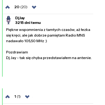
20
(20)
DjJay
3215 dni temu
Piękne wspomnienia z tamtych czasów, aż łezka
się kręci, ale jak dobrze pamiętam Radio MNS
nadawało 105,50 MHz :)
Pozdrawiam
Dj Jay - tak się chyba przedstawiałem na antenie.
1
(1)