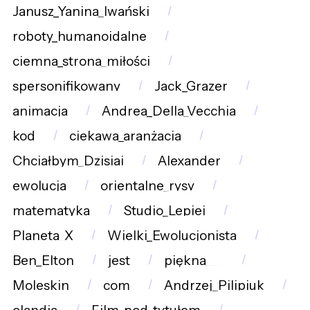
Janusz_Yanina_Iwański
roboty_humanoidalne
ciemna_strona_miłości
spersonifikowany
Jack_Grazer
animacja
Andrea_Della_Vecchia
kod
ciekawa_aranżacja
Chciałbym_Dzisiaj
Alexander
ewolucja
orientalne_rysy
matematyka
Studio_Lepiej
Planeta_X
Wielki_Ewolucjonista
Ben_Elton
jest
piękna___
Moleskin
com
Andrzej_Pilipiuk