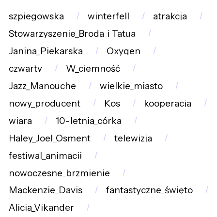
szpiegowska
winterfell
atrakcja
Stowarzyszenie_Broda_i_Tatua
Janina_Piekarska
Oxygen
czwarty
W_ciemność
Jazz_Manouche
wielkie_miasto
nowy_producent
Kos
kooperacja
wiara
10-letnia_córka
Haley_Joel_Osment
telewizja
festiwal_animacji
nowoczesne_brzmienie
Mackenzie_Davis
fantastyczne_święto
Alicia_Vikander