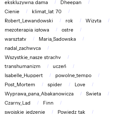
ekskluzywna_dama
Dheepan
Cienie
klimat_lat_70
Robert_Lewandowski
rok
Wizyta
mezoterapia_igłowa
ostre
warsztaty
Maria_Sadowska
nadal_zachwyca
Wszystkie_nasze_strachy
transhumanizm
uczeń
Isabelle_Huppert
powolne_tempo
Post_Mortem
spider
Love
Wyprawa_pana_Abakanowicza
Swieta
Czarny_Ląd
Finn
swojskie_jedzenie
Powiedz_tak