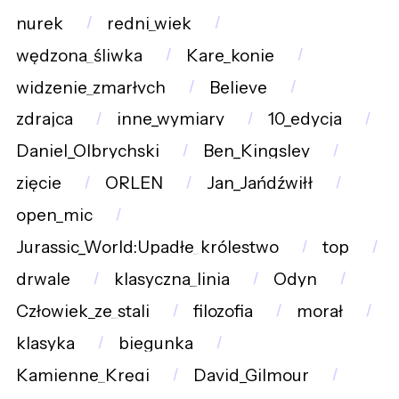
nurek
redni_wiek
wędzona_śliwka
Kare_konie
widzenie_zmarłych
Believe
zdrajca
inne_wymiary
10_edycja
Daniel_Olbrychski
Ben_Kingsley
zięcie
ORLEN
Jan_Jańdźwiłł
open_mic
Jurassic_World:Upadłe_królestwo
top
drwale
klasyczna_linia
Odyn
Człowiek_ze_stali
filozofia
morał
klasyka
biegunka
Kamienne_Kręgi
David_Gilmour