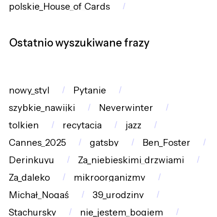
polskie_House_of_Cards
Ostatnio wyszukiwane frazy
nowy_styl
Pytanie
szybkie_nawijki
Neverwinter
tolkien
recytacja
jazz
Cannes_2025
gatsby
Ben_Foster
Derinkuyu
Za_niebieskimi_drzwiami
Za_daleko
mikroorganizmy
Michał_Nogaś
39_urodziny
Stachursky
nie_jestem_bogiem