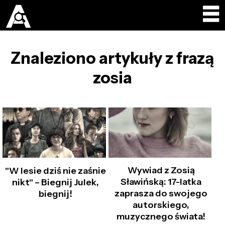
Znaleziono artykuły z frazą
zosia
Wywiad z Zosią
"W lesie dziś nie zaśnie
Sławińską: 17-latka
nikt" – Biegnij Julek,
zaprasza do swojego
biegnij!
autorskiego,
muzycznego świata!