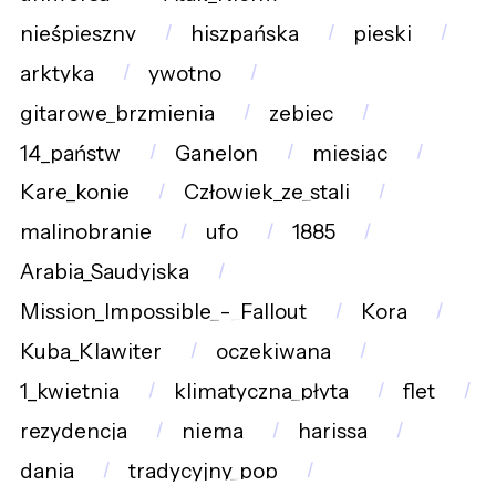
nieśpieszny
hiszpańska
pieski
arktyka
ywotno
gitarowe_brzmienia
zebiec
14_państw
Ganelon
miesiąc
Kare_konie
Człowiek_ze_stali
malinobranie
ufo
1885
Arabia_Saudyjska
Mission_Impossible_-_Fallout
Kora
Kuba_Klawiter
oczekiwana
1_kwietnia
klimatyczna_płyta
flet
rezydencja
niema
harissa
dania
tradycyjny_pop