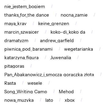
nie_jestem_bogiem
thanks_for_the_dance
nocna_zamie
maya_krav
keine_grenzen
marcin_szwajcer
koko-di_koko_da
dramatyzm
andrew_garfield
piwnica_pod_baranami
wegetarianka
katarzyna_figura
Juwenalia
pitagoras
Pan_Abakanowicz_i_smocza_gorączka_złota
Rasta
wesele
Song_Writing_Camp
Mehod
nowa_muzyka
lato
xbox