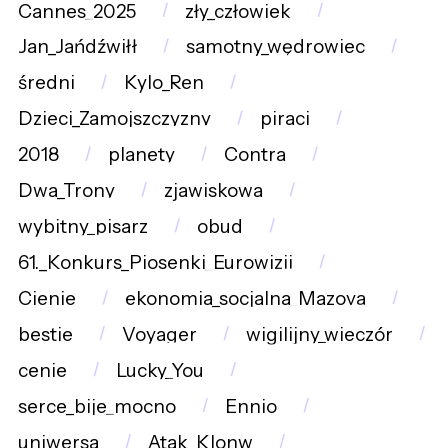
Cannes_2025
zły_człowiek
Jan_Jańdźwiłł
samotny_wędrowiec
średni
Kylo_Ren
Dzieci_Zamojszczyzny
piraci
2018
planety
Contra
Dwa_Trony
zjawiskowa
wybitny_pisarz
obud
61._Konkurs_Piosenki_Eurowizji
Cienie
ekonomia_socjalna_Mazova
bestie
Voyager
wigilijny_wieczór
cenie
Lucky_You
serce_bije_mocno
Ennio
uniwersa
Atak_Klonw