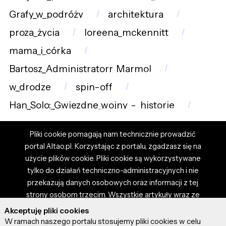
Grafy_w_podróży
architektura
proza_życia
loreena_mckennitt
mama_i_córka
Bartosz_Administratorr_Marmol
w_drodze
spin-off
Han_Solo:_Gwiezdne_wojny_-_historie
Pliki cookie pomagają nam technicznie prowadzić
portal Altao.pl. Korzystając z portalu, zgadzasz się na
użycie plików cookie. Pliki cookie są wykorzystywane
tylko do działań techniczno-administracyjnych i nie
przekazują danych osobowych oraz informacji z tej
strony osobom trzecim. Wszystkie artykuły wraz ze
zdjęciami i materiałami dostępnymi na portalu są
Akceptuję pliki cookies
własnością użytkowników. Administrator i właściciel
W ramach naszego portalu stosujemy pliki cookies w celu