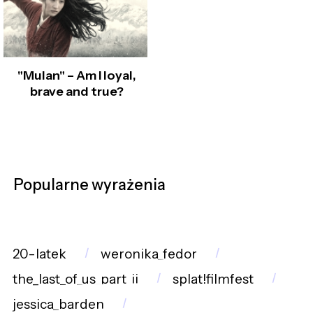
"Mulan" – Am I loyal,
brave and true?
Popularne wyrażenia
20-latek
weronika_fedor
the_last_of_us_part_ii
splat!filmfest
jessica_barden