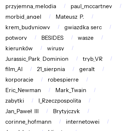
przyjemna_melodia
paul_mccartney
morbid_angel
Mateusz_P.
krem_budyniowy
gwiazdka_serc
potwory
BESIDES
wasze
kierunków
wirusy
Jurassic_Park_Dominion
tryb_VR
film_AI
21_sierpnia
geralt
korporacje
robespierre
Eric_Newman
Mark_Twain
zabytki
I_Rzeczpospolita
Jan_Paweł_III
Brytyjczyk
corinne_hofmann
internetowej