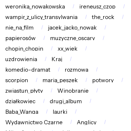
weronika_nowakowska
ireneusz_czop
wampir_z_ulicy_transylwania
the_rock
nie_na_film
jacek_jacko_nowak
papierosów
muzyczne_oscary
chopin_chopin
xx_wiek
uzdrowienia
Kraj
komedio-dramat
rozmowa
scorpion
maria_peszek
potwory
zwiastun_płyty
Winobranie
działkowiec
drugi_album
Baba_Wanga
laurki
Wydawnictwo_Czarne
Anglicy