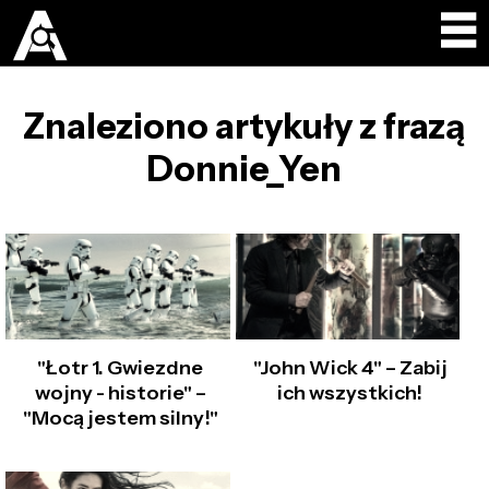
Znaleziono artykuły z frazą
Donnie_Yen
"Łotr 1. Gwiezdne
"John Wick 4" – Zabij
wojny - historie" –
ich wszystkich!
"Mocą jestem silny!"