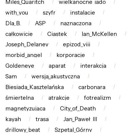
Miles_Quaritch
wielkanocne_jado
with_you
szyfr
instalacje
Dla_B.
ASP
naznaczona
całkowicie
Ciastek
Ian_McKellen
Joseph_Delaney
epizod_viii
morbid_angel
korporacje
Goldeneye
aparat
interakcja
Sam
wersja_akustyczna
Biesiada_Kasztelańska
carbonara
śmiertelna
atrakcje
fotrealizm
magnetyzująca
City_of_Death
kayah
trasa
Jan_Paweł_III
drillowy_beat
Szpetal_Górny