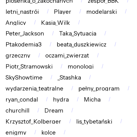
piosenka_o_zakochanych
zespół_BBK
letni_nastrój
Player
modelarski
Anglicy
Kasia_Wilk
Peter_Jackson
Taka_Sytuacja
Ptakodemia3
beata_duszkiewicz
grzeczny
oczami_zwierząt
Piotr_Stramowski
monologi
SkyShowtime
_Stashka
wydarzenia_teatralne
pełny_program
ryan_condal
hydra
Micha
churchill
Dream
Krzysztof_Kolberger
lis_tybetański
enigmy
kolce