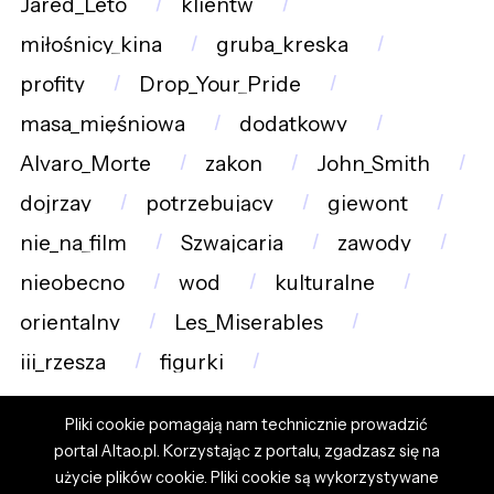
Jared_Leto
klientw
miłośnicy_kina
gruba_kreska
profity
Drop_Your_Pride
masa_mięśniowa
dodatkowy
Alvaro_Morte
zakon
John_Smith
dojrzay
potrzebujący
giewont
nie_na_film
Szwajcaria
zawody
nieobecno
wod
kulturalne
orientalny
Les_Miserables
iii_rzesza
figurki
Pliki cookie pomagają nam technicznie prowadzić
portal Altao.pl. Korzystając z portalu, zgadzasz się na
użycie plików cookie. Pliki cookie są wykorzystywane