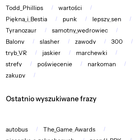
Todd_Phillips
wartości
Piękna_i_Bestia
punk
lepszy_sen
Tyranozaur
samotny_wędrowiec
Balony
slasher
zawody
300
tryb_VR
jaskier
marchewki
strefy
poświęcenie
narkoman
zakupy
Ostatnio wyszukiwane frazy
autobus
The_Game_Awards