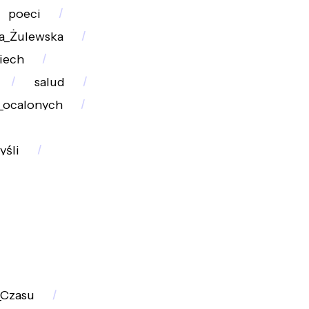
poeci
a_Żulewska
iech
salud
_ocalonych
yśli
_Czasu