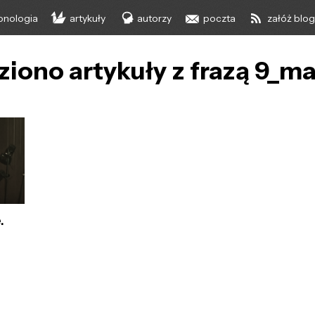
onologia
artykuły
autorzy
poczta
załóż blo
ziono artykuły z frazą 9_m
.