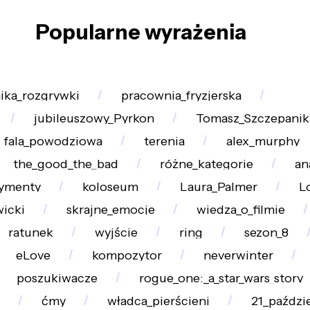
Popularne wyrażenia
ika_rozgrywki
pracownia_fryzjerska
jubileuszowy_Pyrkon
Tomasz_Szczepanik
fala_powodziowa
terenia
alex_murphy
the_good_the_bad
różne_kategorie
an
ymenty
koloseum
Laura_Palmer
L
icki
skrajne_emocje
wiedza_o_filmie
ratunek
wyjście
ring
sezon_8
eLove
kompozytor
neverwinter
poszukiwacze
rogue_one:_a_star_wars_story
ćmy
władca_pierścieni
21_paździ