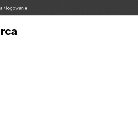
ga / logowanie
arca