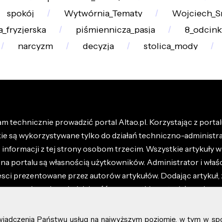
spokój
Wytwórnia_Tematy
Wojciech_S
_fryzjerska
piśmiennicza_pasja
8_odcin
narcyzm
decyzja
stolica_mody
m technicznie prowadzić portal Altao.pl. Korzystając z portalu
kie są wykorzystywane tylko do działań techniczno-administra
nformacji z tej strony osobom trzecim. Wszystkie artykuły wr
na portalu są własnością użytkowników. Administrator i właśc
esci prezentowane przez autorów artykułów. Dodając artykuł, 
z ponosisz odpowiedzialność za wszystkie materiały umieszc
óły dostępne w regulaminie portalu.
świadczenia Państwu usług na najwyższym poziomie, w tym w sp