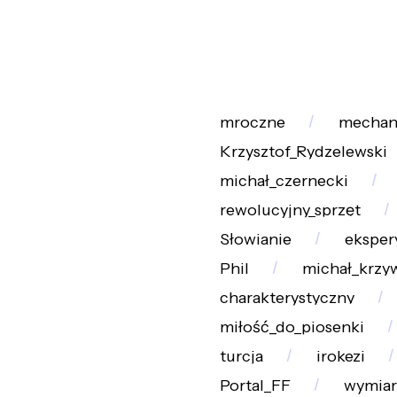
mroczne
mechan
Krzysztof_Rydzelewski
michał_czernecki
rewolucyjny_sprzęt
Słowianie
eksper
Phil
michał_krzyw
charakterystyczny
miłość_do_piosenki
turcja
irokezi
Portal_FF
wymiar