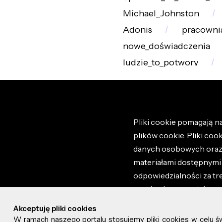
Michael_Johnston
Adonis
pracownia
nowe_doświadczenia
ludzie_to_potwory
Pliki cookie pomagają na
plików cookie. Pliki coo
danych osobowych oraz i
materiałami dostępnymi 
odpowiedzialności za tr
regulaminem portalu ora
stronie altao.pl. Szczeg
Akceptuję pliki cookies
W ramach naszego portalu stosujemy pliki cookies w celu 