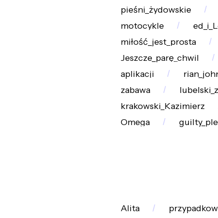
pieśni_żydowskie
motocykle
ed_i_L
miłość_jest_prosta
Jeszcze_parę_chwil
aplikacji
rian_joh
zabawa
lubelski_
krakowski_Kazimierz
Omega
guilty_pl
Alita
przypadkow