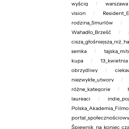
wyścig
warszawa
vision
Resident_Ev
rodzina_Smurlów
Wahadło_Brześć
cisza_głośniejsza_niż_ha
semka
tajska_mit
kupa
13_kwietnia
obrzydliwy
cieka
niezwykłe_utwory
różne_kategorie
laureaci
indie_po
Polska_Akademia_Film
portal_społecznościow
Śpiewnik_na_koniec_cz