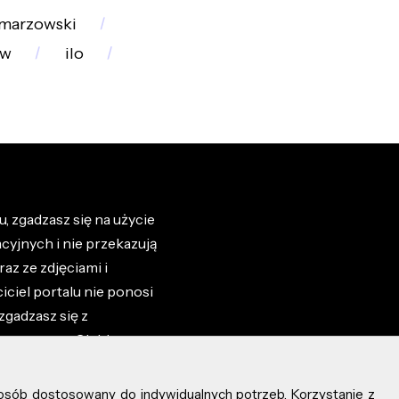
marzowski
kw
ilo
, zgadzasz się na użycie
cyjnych i nie przekazują
az ze zdjęciami i
iciel portalu nie ponosi
zgadzasz się z
zone przez Ciebie na
osób dostosowany do indywidualnych potrzeb. Korzystanie z