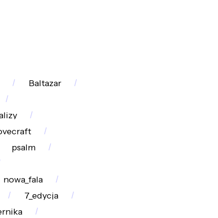
Baltazar
alizy
ovecraft
psalm
nowa_fala
7_edycja
ernika