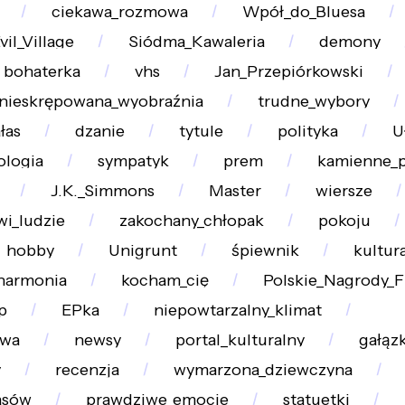
ciekawa_rozmowa
Wpół_do_Bluesa
il_Village
Siódma_Kawaleria
demony
bohaterka
vhs
Jan_Przepiórkowski
nieskrępowana_wyobraźnia
trudne_wybory
łas
dzanie
tytule
polityka
U
ologia
sympatyk
prem
kamienne_p
J.K._Simmons
Master
wiersze
wi_ludzie
zakochany_chłopak
pokoju
hobby
Unigrunt
śpiewnik
kultur
harmonia
kocham_cię
Polskie_Nagrody_
p
EPka
niepowtarzalny_klimat
owa
newsy
portal_kulturalny
gałąz
y
recenzja
wymarzona_dziewczyna
asów
prawdziwe_emocje
statuetki