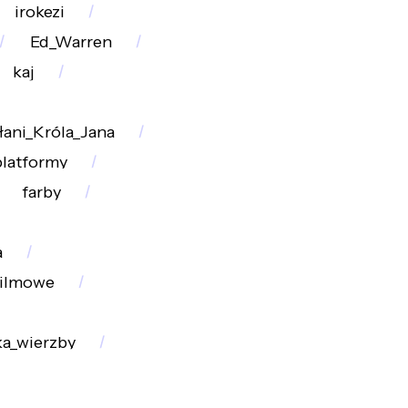
irokezi
Ed_Warren
kaj
łani_Króla_Jana
latformy
farby
a
Filmowe
ka_wierzby