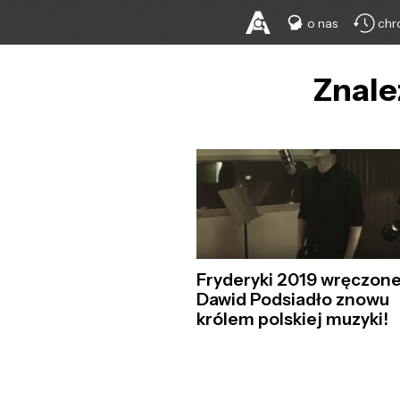
o nas
chr
Znale
Fryderyki 2019 wręczone
Dawid Podsiadło znowu
królem polskiej muzyki!