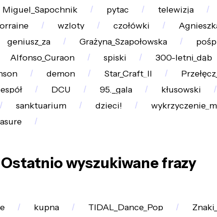
Miguel_Sapochnik
pytac
telewizja
orraine
wzloty
czołówki
Agnieszk
geniusz_za
Grażyna_Szapołowska
pośp
Alfonso_Curaon
spiski
300-letni_dąb
nson
demon
Star_Craft_II
Przełęcz
zespół
DCU
95._gala
kłusowski
sanktuarium
dzieci!
wykrzyczenie_m
easure
Ostatnio wyszukiwane frazy
e
kupna
TIDAL_Dance_Pop
Znaki