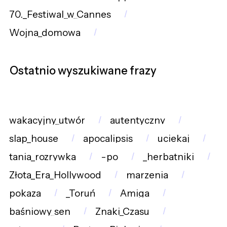
70._Festiwal_w_Cannes
Wojna_domowa
Ostatnio wyszukiwane frazy
wakacyjny_utwór
autentyczny
slap_house
apocalipsis
uciekaj
tania_rozrywka
-po
_herbatniki
Złota_Era_Hollywood
marzenia
pokaza
_Toruń
Amiga
baśniowy_sen
Znaki_Czasu