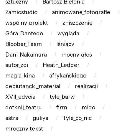
sztuczny
Bartosz_Bielenia
Zamiostudio
animowane_fotografie
wspólny_projekt
zniszczenie
Góra_Dantego
wygląda
Bloober_Team
lśniący
Dani_Nakamura
mocny_głos
autor_zdj
Heath_Ledger
magia_kina
afrykańskiego
debiutancki_materiał
realizacji
XVII_edycja
tyle_barw
dotknij_teatru
firm
migo
astra
guliya
Tyle_co_nic
mroczny_tekst