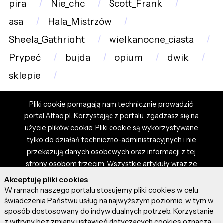
pira
Nie_chc
Scott_Frank
asa
Hala_Mistrzów
Sheela_Gathright
wielkanocne_ciasta
Prypeć
bujda
opium
dwik
sklepie
Pliki cookie pomagają nam technicznie prowadzić
portal Altao.pl. Korzystając z portalu, zgadzasz się na
użycie plików cookie. Pliki cookie są wykorzystywane
tylko do działań techniczno-administracyjnych i nie
przekazują danych osobowych oraz informacji z tej
strony osobom trzecim. Wszystkie artykuły wraz ze
zdjęciami i materiałami dostępnymi na portalu są
Akceptuję pliki cookies
własnością użytkowników. Administrator i właściciel
W ramach naszego portalu stosujemy pliki cookies w celu
portalu nie ponosi odpowiedzialności za tresci
świadczenia Państwu usług na najwyższym poziomie, w tym w
sposób dostosowany do indywidualnych potrzeb. Korzystanie
prezentowane przez autorów artykułów. Dodając
z witryny bez zmiany ustawień dotyczących cookies oznacza,