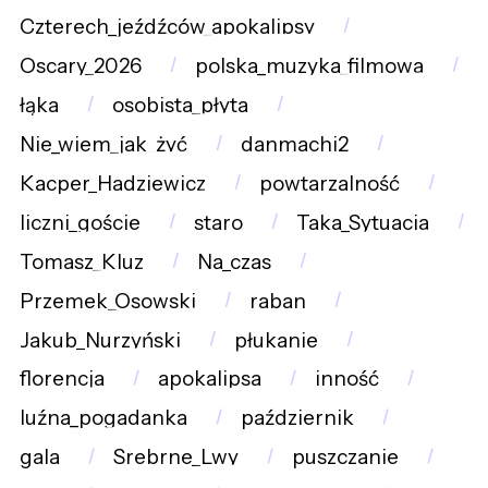
Czterech_jeźdźców_apokalipsy
Oscary_2026
polska_muzyka_filmowa
łąka
osobista_płyta
Nie_wiem_jak_żyć
danmachi2
Kacper_Hadziewicz
powtarzalność
liczni_goście
staro
Taka_Sytuacja
Tomasz_Kluz
Na_czas
Przemek_Osowski
raban
Jakub_Nurzyński
płukanie
florencja
apokalipsa
inność
luźna_pogadanka
październik
gala
Srebrne_Lwy
puszczanie