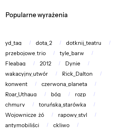
Popularne wyrażenia
yd_tag
dota_2
dotknij_teatru
przebojowe_trio
tyle_barw
Fleabag
2012
Dynie
wakacyjny_utwór
Rick_Dalton
konwent
czerwona_planeta
Roar_Uthaug
bóg
rozp
chmury
toruńska_starówka
Wojownicze_żó
rapowy_styl
antymobiliści
ckliwo