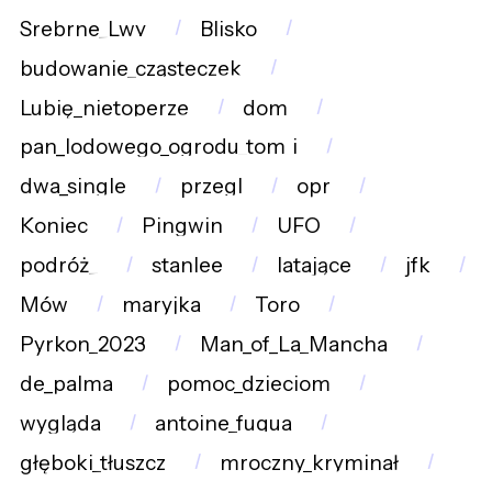
Srebrne_Lwy
Blisko
budowanie_cząsteczek
Lubię_nietoperze
dom
pan_lodowego_ogrodu_tom_i
dwa_single
przegl
opr
Koniec
Pingwin
UFO
podróż_
stanlee
latające
jfk
Mów
maryjka
Toro
Pyrkon_2023
Man_of_La_Mancha
de_palma
pomoc_dzieciom
wygląda
antoine_fuqua
głęboki_tłuszcz
mroczny_kryminał