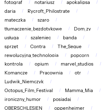
fotograf
notariusz
apokalipsa
daria
Rycroft_Philostrate
mateczka
szaro
tłumaczenie_bezdotykowe
Dom_zy
usługa
szaleniec
banda
sprzęt
Contra
The_Segue
rewolucyjna_technologia
popcorn
kontrola
opium
marvel_studios
Komancze
Pracownia
otr
Ludwik_Niemczyk
Octopus_Film_Festival
Mamma_Mia
ironiczny_humor
posiadaj
OBERSCHLESIEN
oppenheimer