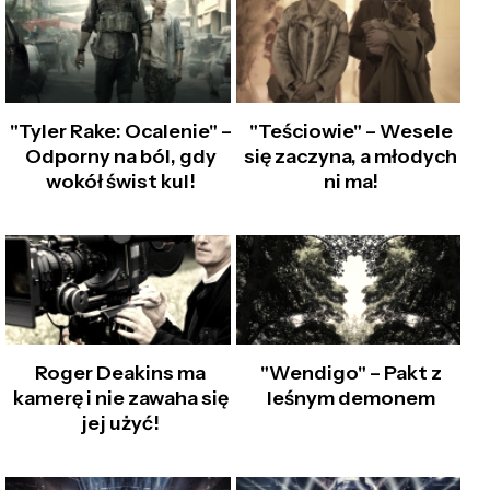
"Tyler Rake: Ocalenie" –
"Teściowie" – Wesele
Odporny na ból, gdy
się zaczyna, a młodych
wokół świst kul!
ni ma!
Roger Deakins ma
"Wendigo" – Pakt z
kamerę i nie zawaha się
leśnym demonem
jej użyć!