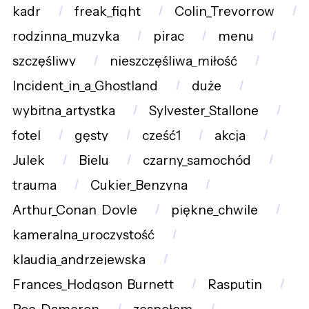
kadr
freak_fight
Colin_Trevorrow
rodzinna_muzyka
pirac
menu
szczęśliwy
nieszczęśliwa_miłość
Incident_in_a_Ghostland
duże
wybitna_artystka
Sylvester_Stallone
fotel
gęsty
cześć1
akcja
Julek
Bielu
czarny_samochód
trauma
Cukier_Benzyna
Arthur_Conan_Doyle
piękne_chwile
kameralna_uroczystość
klaudia_andrzejewska
Frances_Hodgson_Burnett
Rasputin