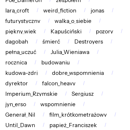
Poe_Dameron
zespołem
lara_croft
weird_fiction
jonas
futurystyczny
walka_o_siebie
piękny_wiek
Kapuściński
pozory
dagobah
śmierć
Destroyers
pełna_uczuć
Julia_Wieniawa
rocznica
budowaniu
kudowa-zdrj
dobre_wspomnienia
dyrektor
falcon_heavy
Imperium_Rzymskie
Sergiusz
jyn_erso
wspomnienie
Generał_Nil
film_krótkometrażowy
Until_Dawn
papież_Franciszek