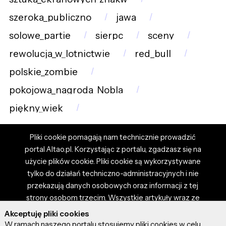
szeroka_publiczno
jawa
solowe_partie
sierpc
sceny
rewolucja_w_lotnictwie
red_bull
polskie_zombie
pokojowa_nagroda_Nobla
piękny_wiek
Pliki cookie pomagają nam technicznie prowadzić
portal Altao.pl. Korzystając z portalu, zgadzasz się na
użycie plików cookie. Pliki cookie są wykorzystywane
tylko do działań techniczno-administracyjnych i nie
przekazują danych osobowych oraz informacji z tej
strony osobom trzecim. Wszystkie artykuły wraz ze
zdjęciami i materiałami dostępnymi na portalu są
Akceptuję pliki cookies
własnością użytkowników. Administrator i właściciel
W ramach naszego portalu stosujemy pliki cookies w celu