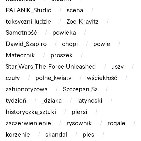
PALANIK_Studio
scena
toksyczni_ludzie
Zoe_Kravitz
Samotność
powieka
Dawid_Szapiro
chopi
powie
Matecznik
proszek
Star_Wars_The_Force_Unleashed
uszy
czuły
polne_kwiaty
wściekłość
zahipnotyzowa
Szczepan_Sz
tydzień
_dziaka
latynoski
historyczka_sztuki
piersi
zaczerwienienie
rysownik
rogale
korzenie
skandal
pies