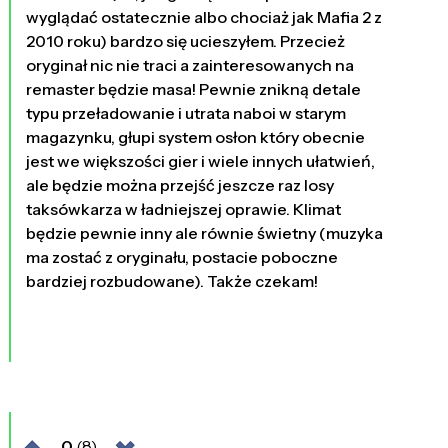
wyglądać ostatecznie albo chociaż jak Mafia 2 z
2010 roku) bardzo się ucieszyłem. Przecież
oryginał nic nie traci a zainteresowanych na
remaster będzie masa! Pewnie znikną detale
typu przeładowanie i utrata naboi w starym
magazynku, głupi system osłon który obecnie
jest we większości gier i wiele innych ułatwień,
ale będzie można przejść jeszcze raz losy
taksówkarza w ładniejszej oprawie. Klimat
będzie pewnie inny ale równie świetny (muzyka
ma zostać z oryginału, postacie poboczne
bardziej rozbudowane). Także czekam!
0
(8)