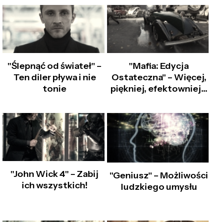
"Ślepnąć od świateł" –
"Mafia: Edycja
Ten diler pływa i nie
Ostateczna" – Więcej,
tonie
piękniej, efektowniej…
"John Wick 4" – Zabij
"Geniusz" – Możliwości
ich wszystkich!
ludzkiego umysłu