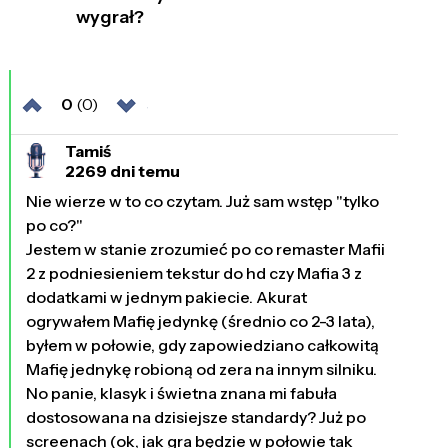
wygrał?
0
(0)
Tamiś
2269 dni temu
Nie wierze w to co czytam. Już sam wstęp "tylko
po co?"
Jestem w stanie zrozumieć po co remaster Mafii
2 z podniesieniem tekstur do hd czy Mafia 3 z
dodatkami w jednym pakiecie. Akurat
ogrywałem Mafię jedynkę (średnio co 2-3 lata),
byłem w połowie, gdy zapowiedziano całkowitą
Mafię jednykę robioną od zera na innym silniku.
No panie, klasyk i świetna znana mi fabuła
dostosowana na dzisiejsze standardy? Już po
screenach (ok, jak gra będzie w połowie tak