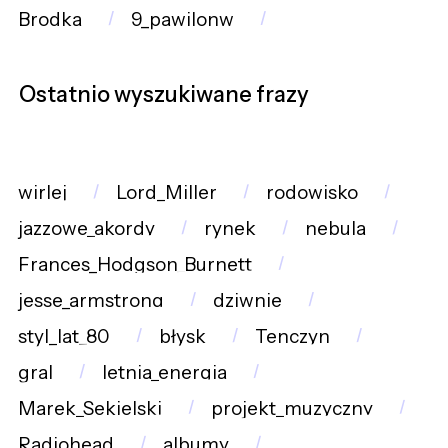
Brodka
9_pawilonw
Ostatnio wyszukiwane frazy
wirlej
Lord_Miller
rodowisko
jazzowe_akordy
rynek
nebula
Frances_Hodgson_Burnett
jesse_armstrong
dziwnie
styl_lat_80
błysk
Tenczyn
gral
letnia_energia
Marek_Sekielski
projekt_muzyczny
Radiohead
albumy