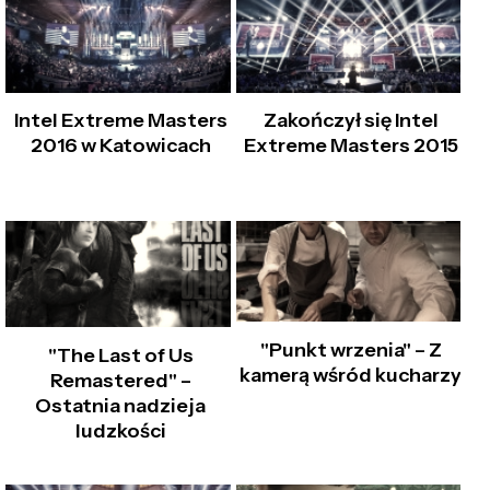
Intel Extreme Masters
Zakończył się Intel
2016 w Katowicach
Extreme Masters 2015
"Punkt wrzenia" – Z
"The Last of Us
kamerą wśród kucharzy
Remastered" –
Ostatnia nadzieja
ludzkości