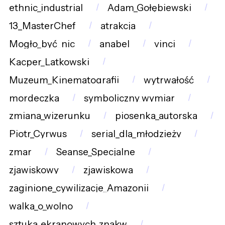
ethnic_industrial
Adam_Gołębiewski
13_MasterChef
atrakcja
Mogło_być_nic
anabel
vinci
Kacper_Latkowski
Muzeum_Kinematografii
wytrwałość
mordeczka
symboliczny_wymiar
zmiana_wizerunku
piosenka_autorska
Piotr_Cyrwus
serial_dla_młodzieży
zmar
Seanse_Specjalne
zjawiskowy
zjawiskowa
zaginione_cywilizacje_Amazonii
walka_o_wolno
sztuka_ekranowych_znakw