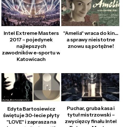
Intel Extreme Masters
"Amelia" wraca do kin…
2017 – pojedynek
a sprawy nieistotne
najlepszych
znowu są potężne!
zawodników e-sportu w
Katowicach
Puchar, gruba kasa i
Edyta Bartosiewicz
tytuł mistrzowski –
świętuje 30-lecie płyty
zwycięzcy finału Intel
"LOVE" i zaprasza na