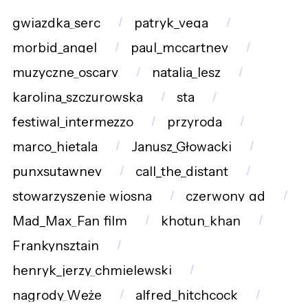
gwiazdka_serc
patryk_vega
morbid_angel
paul_mccartney
muzyczne_oscary
natalia_lesz
karolina_szczurowska
sta
festiwal_intermezzo
przyroda
marco_hietala
Janusz_Głowacki
punxsutawney
call_the_distant
stowarzyszenie_wiosna
czerwony_gd
Mad_Max_Fan_film
khotun_khan
Frankynsztajn
henryk_jerzy_chmielewski
nagrody_Węże
alfred_hitchcock