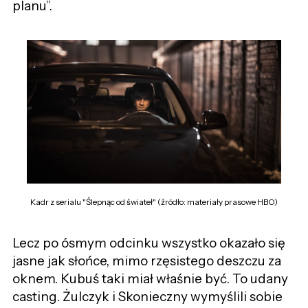
planu”.
Kadr z serialu "Ślepnąc od świateł" (źródło: materiały prasowe HBO)
Lecz po ósmym odcinku wszystko okazało się
jasne jak słońce, mimo rzęsistego deszczu za
oknem. Kubuś taki miał właśnie być. To udany
casting. Żulczyk i Skonieczny wymyślili sobie