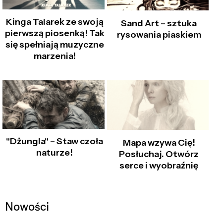
Kinga Talarek ze swoją
Sand Art – sztuka
pierwszą piosenką! Tak
rysowania piaskiem
się spełniają muzyczne
marzenia!
"Dżungla" – Staw czoła
Mapa wzywa Cię!
naturze!
Posłuchaj. Otwórz
serce i wyobraźnię
Nowości