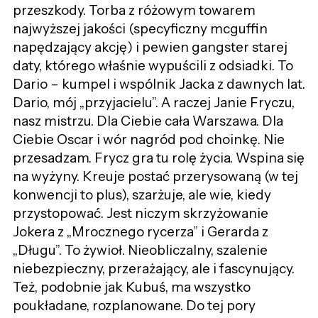
przeszkody. Torba z różowym towarem
najwyższej jakości (specyficzny mcguffin
napędzający akcję) i pewien gangster starej
daty, którego właśnie wypuścili z odsiadki. To
Dario – kumpel i wspólnik Jacka z dawnych lat.
Dario, mój „przyjacielu”. A raczej Janie Fryczu,
nasz mistrzu. Dla Ciebie cała Warszawa. Dla
Ciebie Oscar i wór nagród pod choinkę. Nie
przesadzam. Frycz gra tu rolę życia. Wspina się
na wyżyny. Kreuje postać przerysowaną (w tej
konwencji to plus), szarżuje, ale wie, kiedy
przystopować. Jest niczym skrzyżowanie
Jokera z „Mrocznego rycerza” i Gerarda z
„Długu”. To żywioł. Nieobliczalny, szalenie
niebezpieczny, przerażający, ale i fascynujący.
Też, podobnie jak Kubuś, ma wszystko
poukładane, rozplanowane. Do tej pory