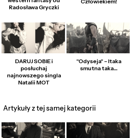
western fantasy od
Człowiekiem!
Radosława Gryczki
DARUJ SOBIE i
"Odyseja" – Itaka
posłuchaj
smutna taka…
najnowszego singla
Natalii MOT
Artykuły z tej samej kategorii