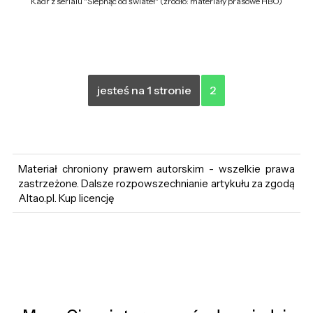
Kadr z serialu "Ślepnąc od świateł" (źródło: materiały prasowe HBO)
jesteś na 1 stronie
2
Materiał chroniony prawem autorskim - wszelkie prawa
zastrzeżone. Dalsze rozpowszechnianie artykułu za zgodą
Altao.pl. Kup licencję