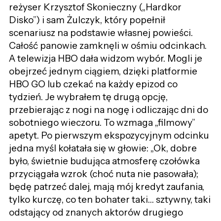
reżyser Krzysztof Skonieczny („Hardkor
Disko”) i sam Żulczyk, który popełnił
scenariusz na podstawie własnej powieści.
Całość panowie zamknęli w ośmiu odcinkach.
A telewizja HBO dała widzom wybór. Mogli je
obejrzeć jednym ciągiem, dzięki platformie
HBO GO lub czekać na każdy epizod co
tydzień. Je wybrałem tę drugą opcję,
przebierając z nogi na nogę i odliczając dni do
sobotniego wieczoru. To wzmaga „filmowy”
apetyt. Po pierwszym ekspozycyjnym odcinku
jedna myśl kołatała się w głowie: „Ok, dobre
było, świetnie budująca atmosferę czołówka
przyciągała wzrok (choć nuta nie pasowała);
będę patrzeć dalej, mają mój kredyt zaufania,
tylko kurczę, co ten bohater taki… sztywny, taki
odstający od znanych aktorów drugiego