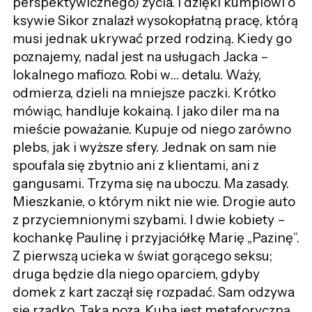
perspektywicznego) życia. I dzięki kumplowi o
ksywie Sikor znalazł wysokopłatną pracę, którą
musi jednak ukrywać przed rodziną. Kiedy go
poznajemy, nadal jest na usługach Jacka –
lokalnego mafiozo. Robi w… detalu. Waży,
odmierza, dzieli na mniejsze paczki. Krótko
mówiąc, handluje kokainą. I jako diler ma na
mieście poważanie. Kupuje od niego zarówno
plebs, jak i wyższe sfery. Jednak on sam nie
spoufala się zbytnio ani z klientami, ani z
gangusami. Trzyma się na uboczu. Ma zasady.
Mieszkanie, o którym nikt nie wie. Drogie auto
z przyciemnionymi szybami. I dwie kobiety –
kochankę Paulinę i przyjaciółkę Marię „Pazinę”.
Z pierwszą ucieka w świat gorącego seksu;
druga będzie dla niego oparciem, gdyby
domek z kart zaczął się rozpadać. Sam odzywa
się rzadko. Taka poza. Kuba jest metaforyczną