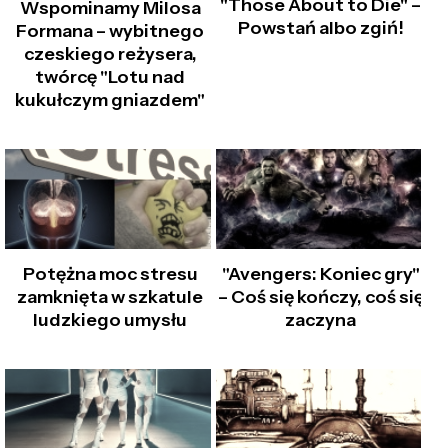
"Those About to Die" –
Wspominamy Milosa
Powstań albo zgiń!
Formana – wybitnego
czeskiego reżysera,
twórcę "Lotu nad
kukułczym gniazdem"
Potężna moc stresu
"Avengers: Koniec gry"
zamknięta w szkatule
– Coś się kończy, coś się
ludzkiego umysłu
zaczyna