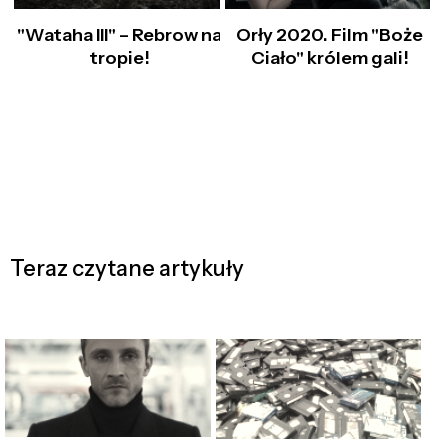
"Wataha III" – Rebrow na
Orły 2020. Film "Boże
tropie!
Ciało" królem gali!
Teraz czytane artykuły