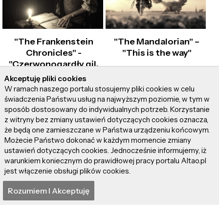
"The Frankenstein
"The Mandalorian" –
Chronicles" -
"This is the way"
"Czerwonogardły gil,
zamknięty. W klatce,
Akceptuję pliki cookies
wściekłością niebios
W ramach naszego portalu stosujemy pliki cookies w celu
sięga"
świadczenia Państwu usług na najwyższym poziomie, w tym w
sposób dostosowany do indywidualnych potrzeb. Korzystanie
z witryny bez zmiany ustawień dotyczących cookies oznacza,
że będą one zamieszczane w Państwa urządzeniu końcowym.
Możecie Państwo dokonać w każdym momencie zmiany
ustawień dotyczących cookies. Jednocześnie informujemy, iż
warunkiem koniecznym do prawidłowej pracy portalu Altao.pl
jest włączenie obsługi plików cookies.
"Terminator Zero" –
"Czarnobyl" –
Struny wydają
Rozumiem I Akceptuję
Radioaktywna chmura…
metaliczne dźwięki
kłamstwa