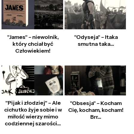
"James" – niewolnik,
"Odyseja" – Itaka
który chciał być
smutna taka…
Człowiekiem!
"Pijak i złodziej" – Ale
"Obsesja" – Kocham
cichutko żyje sobie i w
Cię, kocham, kocham!
miłość wierzy mimo
Brr…
codziennej szarości...