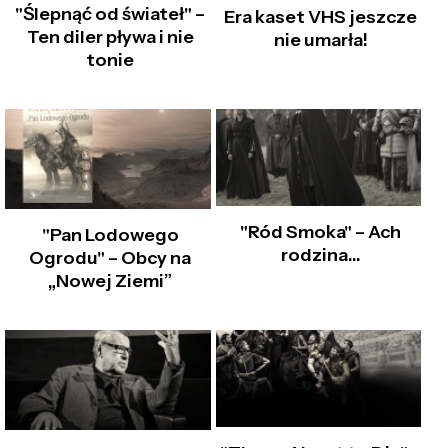
"Ślepnąć od świateł" –
Era kaset VHS jeszcze
Ten diler pływa i nie
nie umarła!
tonie
"Ród Smoka" – Ach
"Pan Lodowego
rodzina…
Ogrodu" – Obcy na
„Nowej Ziemi”