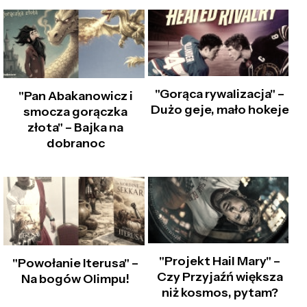
"Gorąca rywalizacja" –
"Pan Abakanowicz i
Dużo geje, mało hokeje
smocza gorączka
złota" – Bajka na
dobranoc
"Projekt Hail Mary" –
"Powołanie Iterusa" –
Czy Przyjaźń większa
Na bogów Olimpu!
niż kosmos, pytam?