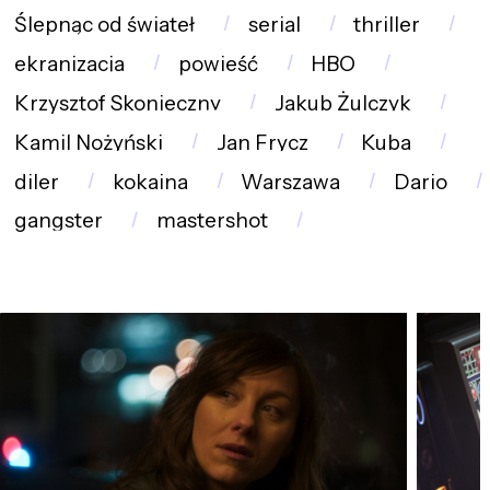
Ślepnąc od świateł
serial
thriller
ekranizacja
powieść
HBO
Krzysztof Skonieczny
Jakub Żulczyk
Kamil Nożyński
Jan Frycz
Kuba
diler
kokaina
Warszawa
Dario
gangster
mastershot