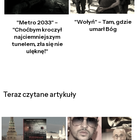
"Wołyń" – Tam, gdzie
"Metro 2033" –
umarł Bóg
"Choćbym kroczył
najciemniejszym
tunelem, zła się nie
ulęknę!"
Teraz czytane artykuły