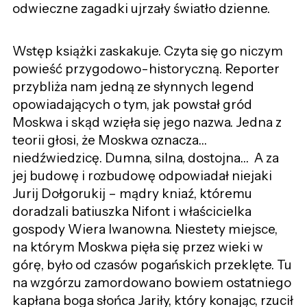
odwieczne zagadki ujrzały światło dzienne.
Wstęp książki zaskakuje. Czyta się go niczym
powieść przygodowo-historyczną. Reporter
przybliża nam jedną ze słynnych legend
opowiadających o tym, jak powstał gród
Moskwa i skąd wzięła się jego nazwa. Jedna z
teorii głosi, że Moskwa oznacza…
niedźwiedzicę. Dumna, silna, dostojna… A za
jej budowę i rozbudowę odpowiadał niejaki
Jurij Dołgorukij – mądry kniaź, któremu
doradzali batiuszka Nifont i właścicielka
gospody Wiera Iwanowna. Niestety miejsce,
na którym Moskwa pięła się przez wieki w
górę, było od czasów pogańskich przeklęte. Tu
na wzgórzu zamordowano bowiem ostatniego
kapłana boga słońca Jariły, który konając, rzucił