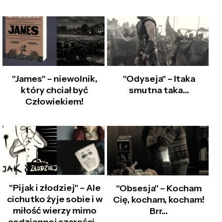
"James" – niewolnik,
"Odyseja" – Itaka
który chciał być
smutna taka…
Człowiekiem!
"Pijak i złodziej" – Ale
"Obsesja" – Kocham
cichutko żyje sobie i w
Cię, kocham, kocham!
miłość wierzy mimo
Brr…