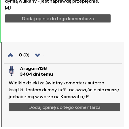
dymią wulkany - jest naprawdę przepięknie.
MJ
Dodaj opinię do tego komentarza
0
(0)
Aragorn136
3404 dni temu
Wielkie dzięki za świetny komentarz autorze
książki. Jestem dumny i uff... na szczęście nie muszę
jechać zimą w worze na Kamczatkę:P
Dodaj opinię do tego komentarza