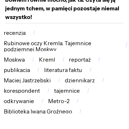
jednym tchem, w pamięci pozostaje niemal
wszystko!
recenzja
Rubinowe oczy Kremla. Tajemnice
podziemnej Moskwy
Moskwa
Kreml
reportaż
publikacja
literatura faktu
Maciej Jastrzębski
dziennikarz
korespondent
tajemnice
odkrywanie
Metro-2
Biblioteka Iwana Groźnego