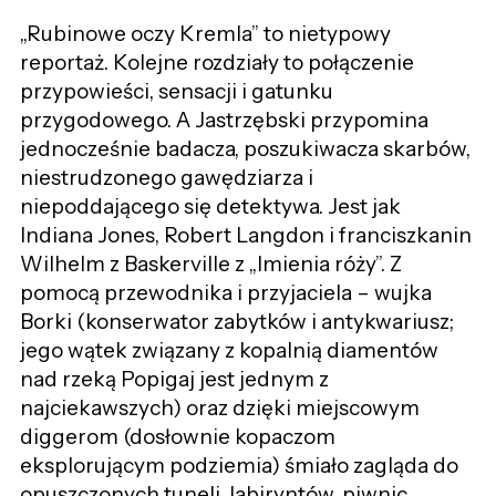
„Rubinowe oczy Kremla” to nietypowy
reportaż. Kolejne rozdziały to połączenie
przypowieści, sensacji i gatunku
przygodowego. A Jastrzębski przypomina
jednocześnie badacza, poszukiwacza skarbów,
niestrudzonego gawędziarza i
niepoddającego się detektywa. Jest jak
Indiana Jones, Robert Langdon i franciszkanin
Wilhelm z Baskerville z „Imienia róży”. Z
pomocą przewodnika i przyjaciela – wujka
Borki (konserwator zabytków i antykwariusz;
jego wątek związany z kopalnią diamentów
nad rzeką Popigaj jest jednym z
najciekawszych) oraz dzięki miejscowym
diggerom (dosłownie kopaczom
eksplorującym podziemia) śmiało zagląda do
opuszczonych tuneli, labiryntów, piwnic,