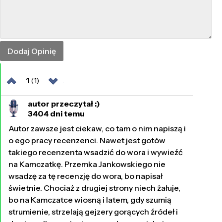
1
(1)
autor przeczytał :)
3404 dni temu
Autor zawsze jest ciekaw, co tam o nim napiszą i
o ego pracy recenzenci. Nawet jest gotów
takiego recenzenta wsadzić do wora i wywieźć
na Kamczatkę. Przemka Jankowskiego nie
wsadzę za tę recenzję do wora, bo napisał
świetnie. Chociaż z drugiej strony niech żałuje,
bo na Kamczatce wiosną i latem, gdy szumią
strumienie, strzelają gejzery gorących źródeł i