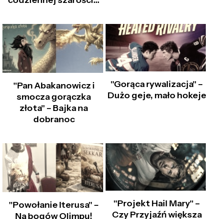
codziennej szarości...
"Gorąca rywalizacja" –
"Pan Abakanowicz i
Dużo geje, mało hokeje
smocza gorączka
złota" – Bajka na
dobranoc
"Projekt Hail Mary" –
"Powołanie Iterusa" –
Czy Przyjaźń większa
Na bogów Olimpu!