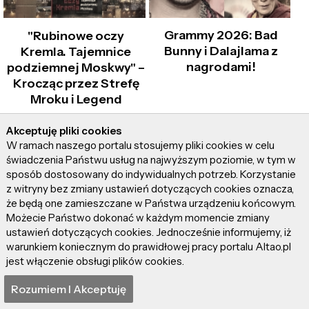
Grammy 2026: Bad
"Rubinowe oczy
Bunny i Dalajlama z
Kremla. Tajemnice
nagrodami!
podziemnej Moskwy" –
Krocząc przez Strefę
Mroku i Legend
Akceptuję pliki cookies
W ramach naszego portalu stosujemy pliki cookies w celu
świadczenia Państwu usług na najwyższym poziomie, w tym w
sposób dostosowany do indywidualnych potrzeb. Korzystanie
z witryny bez zmiany ustawień dotyczących cookies oznacza,
że będą one zamieszczane w Państwa urządzeniu końcowym.
Możecie Państwo dokonać w każdym momencie zmiany
Zagadka gwiezdnych
Wywiad z Oscarem
ustawień dotyczących cookies. Jednocześnie informujemy, iż
szybów Wielkiej
Jensenem –
warunkiem koniecznym do prawidłowej pracy portalu Altao.pl
Piramidy w Gizie –
uzdolnionym wokalistą
jest włączenie obsługi plików cookies.
część 2
i finalistą programu
"Śpiewajmy razem"
Rozumiem I Akceptuję