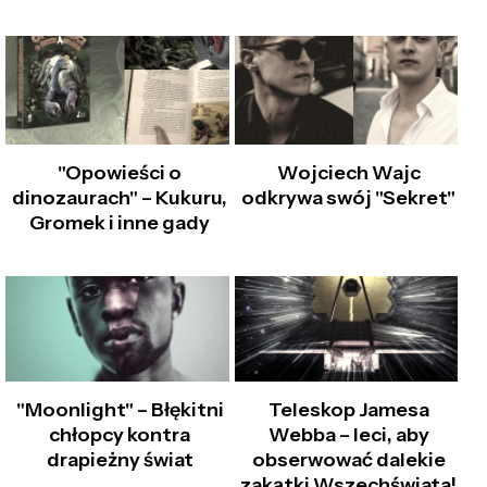
"Opowieści o
Wojciech Wajc
dinozaurach" – Kukuru,
odkrywa swój "Sekret"
Gromek i inne gady
"Moonlight" – Błękitni
Teleskop Jamesa
chłopcy kontra
Webba – leci, aby
drapieżny świat
obserwować dalekie
zakątki Wszechświata!