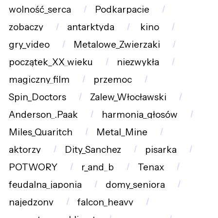
wolność_serca
Podkarpacie
zobaczy
antarktyda
kino
gry_video
Metalowe_Zwierzaki
początek_XX_wieku
niezwykła
magiczny_film
przemoc
Spin_Doctors
Zalew_Włocławski
Anderson_.Paak
harmonia_głosów
Miles_Quaritch
Metal_Mine
aktorzy
Dity_Sanchez
pisarka
POTWORY
r_and_b
Tenax
feudalna_japonia
domy_seniora
najedzony
falcon_heavy