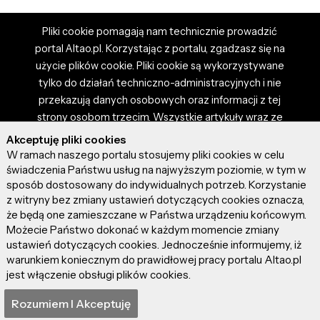
Pliki cookie pomagają nam technicznie prowadzić
portal Altao.pl. Korzystając z portalu, zgadzasz się na
użycie plików cookie. Pliki cookie są wykorzystywane
tylko do działań techniczno-administracyjnych i nie
przekazują danych osobowych oraz informacji z tej
strony osobom trzecim. Wszystkie artykuły wraz ze
zdjęciami i materiałami dostępnymi na portalu są
Akceptuję pliki cookies
własnością użytkowników. Administrator i właściciel
W ramach naszego portalu stosujemy pliki cookies w celu
portalu nie ponosi odpowiedzialności za tresci
świadczenia Państwu usług na najwyższym poziomie, w tym w
sposób dostosowany do indywidualnych potrzeb. Korzystanie
prezentowane przez autorów artykułów. Dodając
z witryny bez zmiany ustawień dotyczących cookies oznacza,
artykuł, zgadzasz się z regulaminem portalu oraz
że będą one zamieszczane w Państwa urządzeniu końcowym.
ponosisz odpowiedzialność za wszystkie materiały
Możecie Państwo dokonać w każdym momencie zmiany
umieszczone przez Ciebie na stronie altao.pl.
ustawień dotyczących cookies. Jednocześnie informujemy, iż
Szczegóły dostępne w regulaminie portalu.
warunkiem koniecznym do prawidłowej pracy portalu Altao.pl
jest włączenie obsługi plików cookies.
© 2026 altao.pl. Wszystkie prawa zastrzeżone.
Rozumiem I Akceptuję
0.053