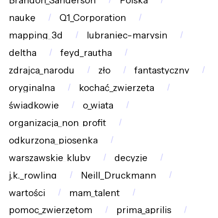
Brandon_Sanderson
Polska
naukę
Q1_Corporation
mapping_3d
lubraniec-marysin
deltha
feyd_rautha
zdrajca_narodu
zło
fantastyczny
oryginalna
kochać_zwierzęta
świadkowie
o_wiata
organizacja_non_profit
odkurzona_piosenka
warszawskie_kluby
decyzje
j.k._rowling
Neill_Druckmann
wartości
mam_talent
pomoc_zwierzętom
prima_aprilis