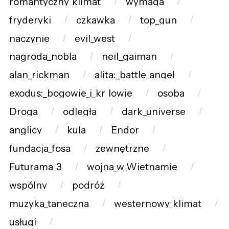
romantyczny_klimat
wymaga
fryderyki
czkawka
top_gun
naczynie
evil_west
nagroda_nobla
neil_gaiman
alan_rickman
alita:_battle_angel
exodus:_bogowie_i_kr_lowie
osoba
Droga
odległa
dark_universe
anglicy
kula
Endor
fundacja_fosa
zewnętrzne
Futurama_3
wojna_w_Wietnamie
wspólny
podróż
muzyka_taneczna
westernowy_klimat
usługi