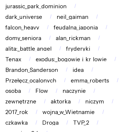
jurassic_park_dominion
dark_universe
neil_gaiman
falcon_heavy
feudalna_japonia
domy_seniora
alan_rickman
alita:_battle_angel
fryderyki
Tenax
exodus:_bogowie_i_kr_lowie
Brandon_Sanderson
idea
Przełęcz_ocalonych
emma_roberts
osoba
Flow
naczynie
zewnętrzne
aktorka
niczym
2017_rok
wojna_w_Wietnamie
czkawka
Droga
TVP_2