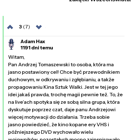
3
(7)
Adam Hax
1191 dni temu
Witam,
Pan Andrzej Tomaszewski to osoba, która ma
jasno postawiony cel! Chce być przewodnikiem
duchowym, w odkrywaniu i zgłębianiu, a także
propagowaniu Kina Sztuk Walki. Jest w tej jego
idei jakaś prawda, trochę magii pewnie też. To, że
na live’ach spotyka się ze sobą silna grupa, która
dyskutuje poprzez czat, daje panu Andrzejowi
więcej motywacji do działania. Trzeba sobie
jasno powiedzieć, że kino kopane ery VHS i
późniejszego DVD wychowało wielu
wojowników, pozostałych mocno zainspirowało