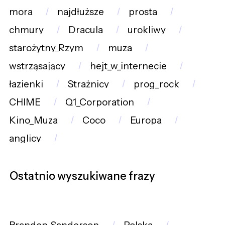
mora
najdłuższe
prosta
chmury
Dracula
urokliwy
starożytny_Rzym
muza
wstrząsający
hejt_w_internecie
łazienki
Strażnicy
prog_rock
CHIME
Q1_Corporation
Kino_Muza
Coco
Europa
anglicy
Ostatnio wyszukiwane frazy