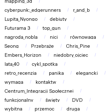
mapping_3d
cyberpunk:_edgerunners
r_and_b
Lupita_Nyongo
debiuty
Futurama_3
top_gun
nagroda_nobla
nici
równowaga
Seong
Przebraże
Chris_Pine
Embers_Horizon
niedobry_ojciec
lata_40
cykl_spotka
retro_recenzja
panika
elegancki
wymaga
kontaktw
Centrum_Integracji_Społecznej
funkcjonalny
święty
DVD
wybitna
przemoc
druga