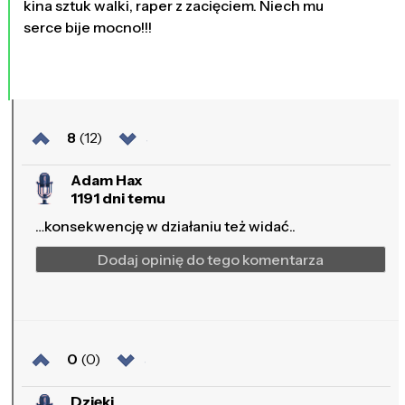
kina sztuk walki, raper z zacięciem. Niech mu
serce bije mocno!!!
8
(12)
Adam Hax
1191 dni temu
…konsekwencję w działaniu też widać..
Dodaj opinię do tego komentarza
0
(0)
Dzięki