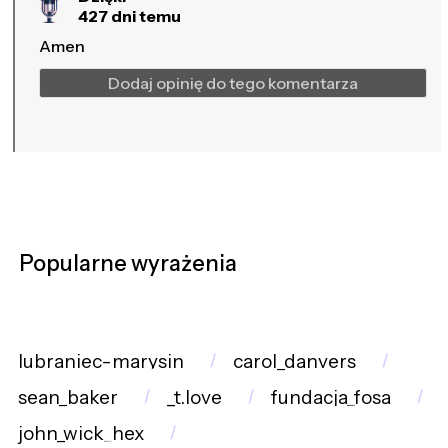
427 dni temu
Amen
Dodaj opinię do tego komentarza
Popularne wyrażenia
lubraniec-marysin
carol_danvers
sean_baker
_t.love
fundacja_fosa
john_wick_hex