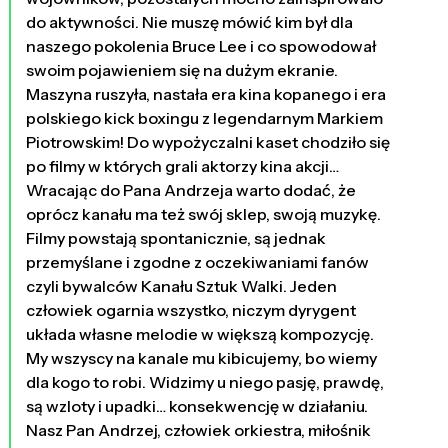
do aktywności. Nie muszę mówić kim był dla
naszego pokolenia Bruce Lee i co spowodował
swoim pojawieniem się na dużym ekranie.
Maszyna ruszyła, nastała era kina kopanego i era
polskiego kick boxingu z legendarnym Markiem
Piotrowskim! Do wypożyczalni kaset chodziło się
po filmy w których grali aktorzy kina akcji…
Wracając do Pana Andrzeja warto dodać, że
oprócz kanału ma też swój sklep, swoją muzykę.
Filmy powstają spontanicznie, są jednak
przemyślane i zgodne z oczekiwaniami fanów
czyli bywalców Kanału Sztuk Walki. Jeden
człowiek ogarnia wszystko, niczym dyrygent
układa własne melodie w większą kompozycję.
My wszyscy na kanale mu kibicujemy, bo wiemy
dla kogo to robi. Widzimy u niego pasję, prawdę,
są wzloty i upadki… konsekwencję w działaniu.
Nasz Pan Andrzej, człowiek orkiestra, miłośnik