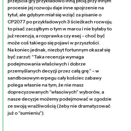
przejścia gry przykładowo inną płcią przy innym
procesie jej rozwoju daje inne spojrzenie na
tytuł, ale gdybym miał się wziąć za pisanie o
CP2077 po przykładowych 3 ścieżkach rozwoju,
to pisać zacząłbym o tym w marcu i nie byłaby to
już recenzja, a rozprawka czy esej - choć być
może coś takiego się pojawi w przyszłości.
Na koniec jednak, niezbyt fortunnym okazał się
być zarzut: "Taka recenzja wymaga
podejmowania właściwych i dobrze
przemyślanych decyzji przez całą grę." - w
sandboxowym erpegu cały kościec zabawy
polega własnie na tym, że nie masz
doprecyzowanych "własciwych" wyborów, a
nasze decyzje możemy podejmować w zgodzie
ze swoją wrażliwością (żeby nie dramatyzować
już o "sumieniu").