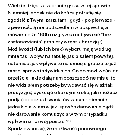
Wielkie dzięki za zabranie głosu w tej sprawie!
Niemniej jednak nie do końca potrafię się
zgodzić z Twymi zarzutami, gdyż - po pierwsze -
z pewnością nie podszedłem w pospiechu, a
mówienie że 160h rozgrywka odbywa się "bez
zastanowienia" graniczy wręcz z herezją :)
Możliwości (lub ich brak) wyboru mają według
mnie taki wpływ na fabułę, jak pisałem powyżej,
natomiast jak wpływa to na emocje gracza to już
raczej sprawa indywidualna. Co do możliwości na
przejście, jakie dają nam poszczególne misje, to
nie widziałem potrzeby by wdawać się w aż tak
precyzyjną dyskusję o kazdym kroku, jaki możesz
podjąć podczas trwania ów zadań - niemniej
jednak nie wiem w jaki sposób darowanie bądź
nie darowanie komuś życia w tym przypadku
wpływa na rozwój postaci??
Spodziewam się, że możliwość ponownego