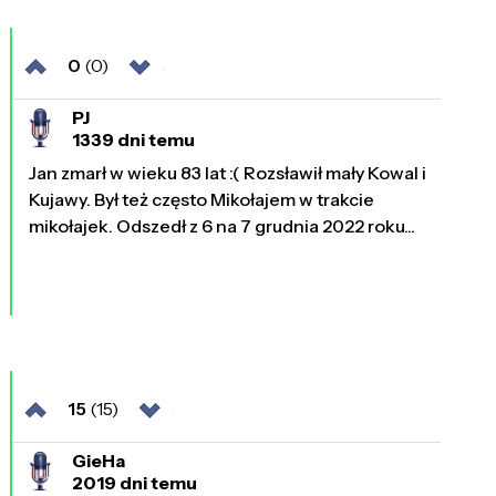
0
(0)
PJ
1339 dni temu
Jan zmarł w wieku 83 lat :( Rozsławił mały Kowal i
Kujawy. Był też często Mikołajem w trakcie
mikołajek. Odszedł z 6 na 7 grudnia 2022 roku...
15
(15)
GieHa
2019 dni temu