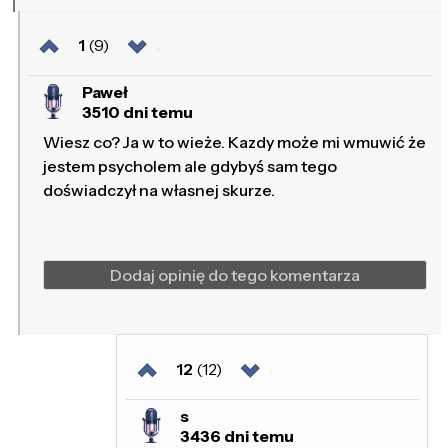
1
(9)
Paweł
3510 dni temu
Wiesz co? Ja w to wieże. Kazdy może mi wmuwić że
jestem psycholem ale gdybyś sam tego
doświadczył na własnej skurze.
Dodaj opinię do tego komentarza
12
(12)
s
3436 dni temu