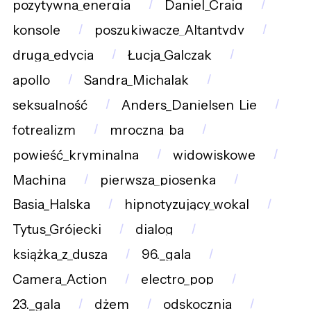
pozytywna_energia
Daniel_Craig
konsole
poszukiwacze_Altantydy
druga_edycja
Łucja_Galczak
apollo
Sandra_Michalak
seksualność
Anders_Danielsen_Lie
fotrealizm
mroczna_ba
powieść_kryminalna
widowiskowe
Machina
pierwsza_piosenka
Basia_Halska
hipnotyzujący_wokal
Tytus_Grójecki
dialog
książka_z_duszą
96._gala
Camera_Action
electro_pop
23._gala
dżem
odskocznia