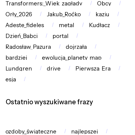
Transformers:_Wiek_zagłady
Obcy
Orły_2026
Jakub_Roćko
kaziu
Adeste_fideles
metal
Kudłacz
Dzień_Babci
portal
Radosław_Pazura
dojrzała
bardziej
ewolucja_planety_map
Lundgren
drive
Pierwsza_Era
esja
Ostatnio wyszukiwane frazy
ozdoby_świąteczne
najlepszej