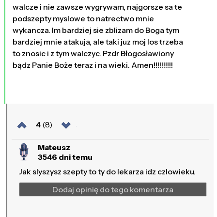
walcze i nie zawsze wygrywam, najgorsze sa te
podszepty myslowe to natrectwo mnie
wykancza. Im bardziej sie zblizam do Boga tym
bardziej mnie atakuja, ale taki juz moj los trzeba
to znosic i z tym walczyc. Pzdr Błogosławiony
bądz Panie Boże teraz i na wieki. Amen!!!!!!!!!!
4
(8)
Mateusz
3546 dni temu
Jak slyszysz szepty to ty do lekarza idz czlowieku.
Dodaj opinię do tego komentarza