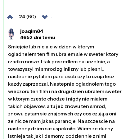
24
(60)
joaqim84
4652 dni temu
Smiejcie lub nie ale w dzien w ktorym
ogladnelem ten film ubralem sie w sweter ktory
rzadko nosze. I tak poszedlem na uczelnie, a
towazyszyl mi smrod zglinilzny lub plesni,,
nastepnie pytalem pare osob czy to czuja lecz
kazdy zaprzeczal. Nastepnie ogladnolem tego
wieczoru ten film i na drugi dzien ubralem sweter
w ktorym czesto chodze i nigdy nie mialem
takich objawow. a tu jeb znowu ten smrod,
znowu pytam sie znajomych czy cos czują,a oni
ze nic ze mam jakas paranoje. Na szczescie na
nastepny dzien sie uspokoiło. Wiem ze duchy
istnieja tak jak i demony, codziennie z nimi