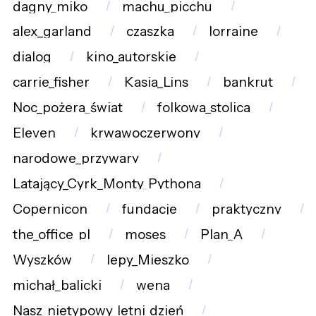
dagny_miko
machu_picchu
alex_garland
czaszka
lorraine
dialog
kino_autorskie
carrie_fisher
Kasia_Lins
bankrut
Noc_pożera_świat
folkowa_stolica
Eleven
krwawoczerwony
narodowe_przywary
Latający_Cyrk_Monty_Pythona
Copernicon
fundacje
praktyczny
the_office_pl
moses
Plan_A
Wyszków
lepy_Mieszko
michał_balicki
wena
Nasz_nietypowy_letni_dzień