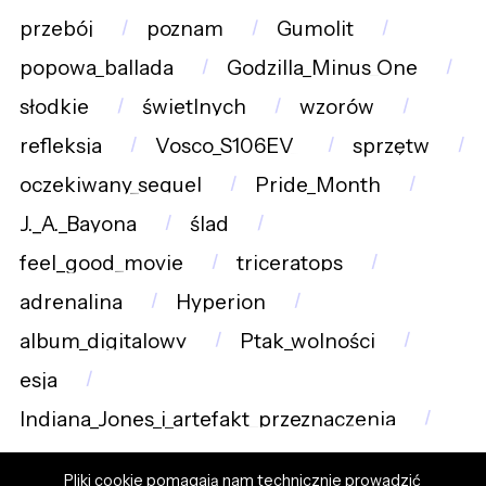
przebój
poznam
Gumolit
popowa_ballada
Godzilla_Minus_One
słodkie
świetlnych
wzorów
refleksja
Vosco_S106EV_
sprzętw
oczekiwany_sequel
Pride_Month
J._A._Bayona
ślad
feel_good_movie
triceratops
adrenalina
Hyperion
album_digitalowy
Ptak_wolności
esja
Indiana_Jones_i_artefakt_przeznaczenia
Pliki cookie pomagają nam technicznie prowadzić