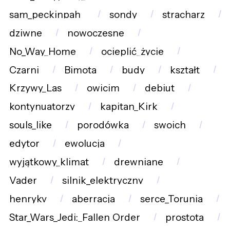
sam_peckinpah_
sondy
stracharz
dziwne
nowoczesne
No_Way_Home
ocieplić_życie
Czarni
Bimota
budy
kształt
Krzywy_Las
owicim
debiut
kontynuatorzy
kapitan_Kirk
souls_like
porodówka
swoich
edytor
ewolucja
wyjątkowy_klimat
drewniane
Vader
silnik_elektryczny
henrykv
aberracja
serce_Torunia
Star_Wars_Jedi:_Fallen_Order
prostota