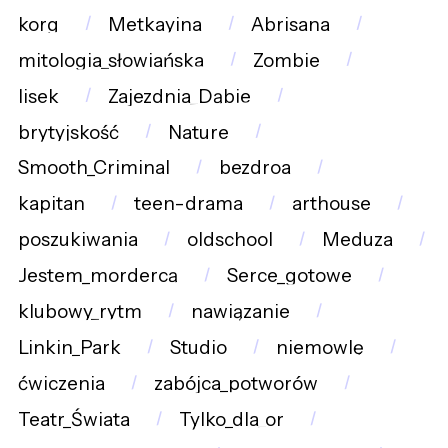
korg
Metkayina
Abrisana
mitologia_słowiańska
Zombie
lisek
Zajezdnia_Dąbie
brytyjskość
Nature
Smooth_Criminal
bezdroa
kapitan
teen-drama
arthouse
poszukiwania
oldschool
Meduza
Jestem_mordercą
Serce_gotowe
klubowy_rytm
nawiązanie
Linkin_Park
Studio
niemowlę
ćwiczenia
zabójca_potworów
Teatr_Świata
Tylko_dla_or