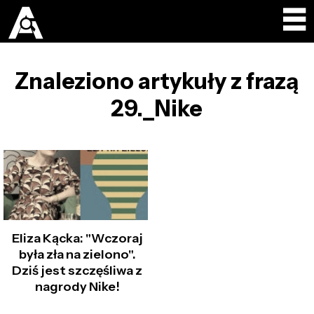
Znaleziono artykuły z frazą
29._Nike
Eliza Kącka: "Wczoraj
była zła na zielono".
Dziś jest szczęśliwa z
nagrody Nike!