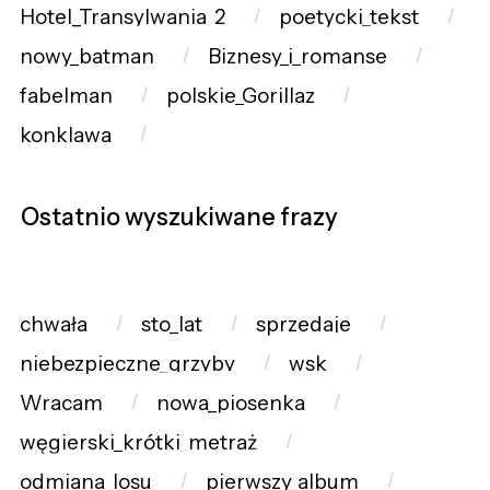
Hotel_Transylwania_2
poetycki_tekst
nowy_batman
Biznesy_i_romanse
fabelman
polskie_Gorillaz
konklawa
Ostatnio wyszukiwane frazy
chwała
sto_lat
sprzedaje
niebezpieczne_grzyby
wsk
Wracam
nowa_piosenka
węgierski_krótki_metraż
odmiana_losu
pierwszy_album