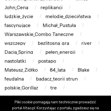
John_Cena
replikanci
ludzkie_życie
melodie_dzieciństwa
fascynujące
Michał_Pustuła
Warszawskie_Combo_Taneczne
wszczepy
bezlitosna_gra
river
Dacia_Spring
pełen_energii
nastolatki
postapo
Mateusz_Ziółko
84_lata
Blake
feudalna
badacz_teorii_strun
polskie_Gorillaz
tre
Pliki cookie pomagają nam technicznie prowadzić
portal Altao.pl. Korzystając z portalu, zgadzasz się na