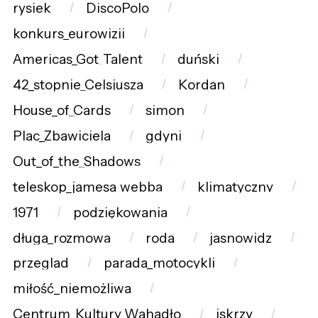
rysiek
DiscoPolo
konkurs_eurowizji
Americas_Got_Talent
duński
42_stopnie_Celsjusza
Kordan
House_of_Cards
simon
Plac_Zbawiciela
gdyni
Out_of_the_Shadows
teleskop_jamesa_webba
klimatyczny
1971
podziękowania
długa_rozmowa
roda
jasnowidz
przeglad
parada_motocykli
miłość_niemożliwa
Centrum_Kultury_Wahadło
iskrzy