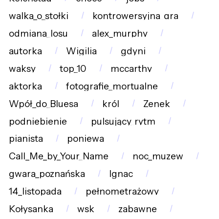
walka_o_stołki
kontrowersyjna_gra
odmiana_losu
alex_murphy
autorka
Wigilia
gdyni
waksy
top_10
mccarthy
aktorka
fotografie_mortualne
Wpół_do_Bluesa
król
Zenek
podniebienie
pulsujący_rytm
pianista
poniewa
Call_Me_by_Your_Name
noc_muzew
gwara_poznańska
Ignac
14_listopada
pełnometrażowy
Kołysanka
wsk
zabawne