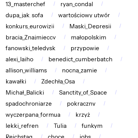
13_masterchef
ryan_condal
dupa_jak_sofa
wartościowy_utwór
konkurs_eurowizji
Maski_Depresji
bracia_Znajmieccy
małopolskim
fanowski_teledysk
przypowie
alexi_laiho
benedict_cumberbatch
allison_williams
nocna_zamie
kawałki
Zdechła_Osa
Michał_Balicki
Sanctity_of_Space
spadochroniarze
pokraczny
wyczerpana_formua
krzyż
lekki_refren
Tulia
funkym
Reichstag
choce
jobs