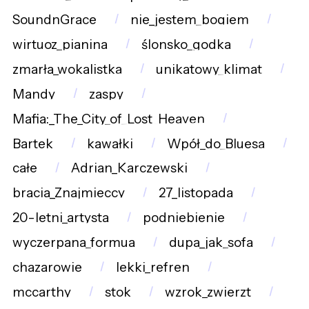
SoundnGrace
nie_jestem_bogiem
wirtuoz_pianina
ślonsko_godka
zmarła_wokalistka
unikatowy_klimat
Mandy
zaspy
Mafia:_The_City_of_Lost_Heaven
Bartek
kawałki
Wpół_do_Bluesa
całe
Adrian_Karczewski
bracia_Znajmieccy
27_listopada
20-letni_artysta
podniebienie
wyczerpana_formua
dupa_jak_sofa
chazarowie
lekki_refren
mccarthy
stok
wzrok_zwierzt