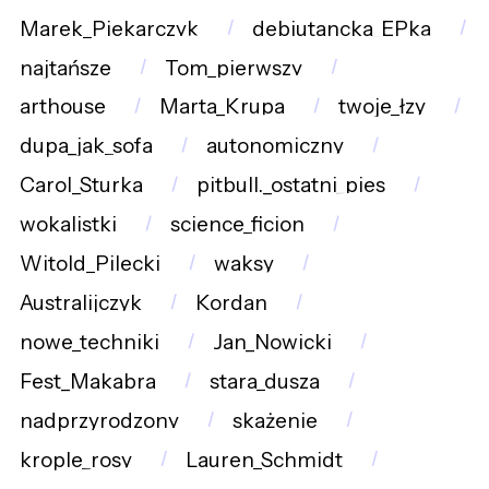
Marek_Piekarczyk
debiutancka_EPka
najtańsze
Tom_pierwszy
arthouse
Marta_Krupa
twoje_łzy
dupa_jak_sofa
autonomiczny
Carol_Sturka
pitbull._ostatni_pies
wokalistki
science_ficion
Witold_Pilecki
waksy
Australijczyk
Kordan
nowe_techniki
Jan_Nowicki
Fest_Makabra
stara_dusza
nadprzyrodzony
skażenie
krople_rosy
Lauren_Schmidt