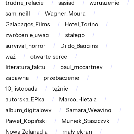
trudne_relacje
sąsiad
wzruszenie
sam_neill
Wagner_Moura
Galapagos_Films
Hotel_Torino
zwrócenie_uwagi
stałego
survival_horror
Dildo_Baggins
wąż
otwarte_serce
literatura_faktu
paul_mccartney
zabawna
przebaczenie
10_listopada
tężnie
autorska_EPka
Marco_Hietala
album_digitalowy
Samara_Weaving
Paweł_Kopiński
Muniek_Staszczyk
Nowa_Zelanadia
mały_ekran