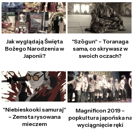
Jak wyglądają Święta
"Szōgun" – Toranaga
Bożego Narodzenia w
sama, co skrywasz w
Japonii?
swoich oczach?
"Niebieskooki samuraj"
Magnificon 2019 –
– Zemsta rysowana
popkultura japońska na
mieczem
wyciągnięcie ręki