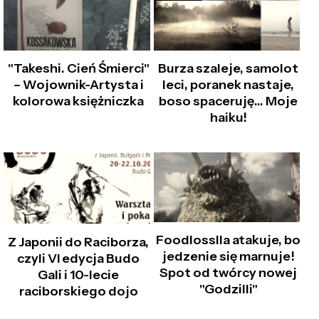
"Takeshi. Cień Śmierci"
Burza szaleje, samolot
– Wojownik-Artysta i
leci, poranek nastaje,
kolorowa księżniczka
boso spaceruję… Moje
haiku!
Foodlosslla atakuje, bo
Z Japonii do Raciborza,
jedzenie się marnuje!
czyli VI edycja Budo
Spot od twórcy nowej
Gali i 10-lecie
"Godzilli"
raciborskiego dojo