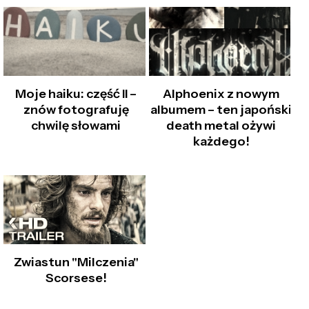
Moje haiku: część II –
Alphoenix z nowym
znów fotografuję
albumem – ten japoński
chwilę słowami
death metal ożywi
każdego!
Zwiastun "Milczenia"
Scorsese!