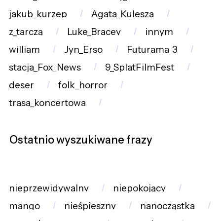
jakub_kurzep
Agata_Kulesza
z_tarczą
Luke_Bracey
innym
william
Jyn_Erso
Futurama_3
stacja_Fox_News
9_SplatFilmFest
deser
folk_horror
trasa_koncertowa
Ostatnio wyszukiwane frazy
nieprzewidywalny
niepokojący
mango
nieśpieszny
nanocząstka