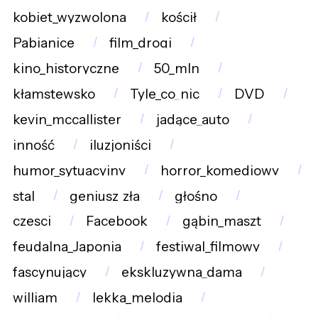
kobiet_wyzwolona
kościł
Pabianice
film_drogi
kino_historyczne
50_mln
kłamstewsko
Tyle_co_nic
DVD
kevin_mccallister
jadące_auto
inność
iluzjoniści
humor_sytuacyjny
horror_komediowy
stal
geniusz_zła
głośno
czesci
Facebook
gąbin_maszt
feudalna_Japonia
festiwal_filmowy
fascynujący
ekskluzywna_dama
william
lekka_melodia