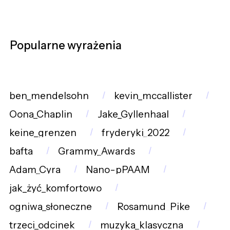
Popularne wyrażenia
ben_mendelsohn
kevin_mccallister
Oona_Chaplin
Jake_Gyllenhaal
keine_grenzen
fryderyki_2022
bafta
Grammy_Awards
Adam_Cyra
Nano-pPAAM
jak_żyć_komfortowo
ogniwa_słoneczne
Rosamund_Pike
trzeci_odcinek
muzyka_klasyczna