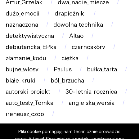
Artur_Grzelak
dwa_nagie_miecze
dużo_emocji
drapieżniki
naznaczona
dowolna_technika
detektywistyczna
Altao
debiutancka_EPka
czarnoskóry
złamanie_kodu
ciężka
bujne_włosy
Paulus
bułka_tarta
białe_kruki
ból_brzucha
autorski_projekt
30-letnia_rocznica
auto_testy_Tomka
angielska_wersja
ireneusz_czop
Pliki cookie pomagają nam technicznie prowadzić