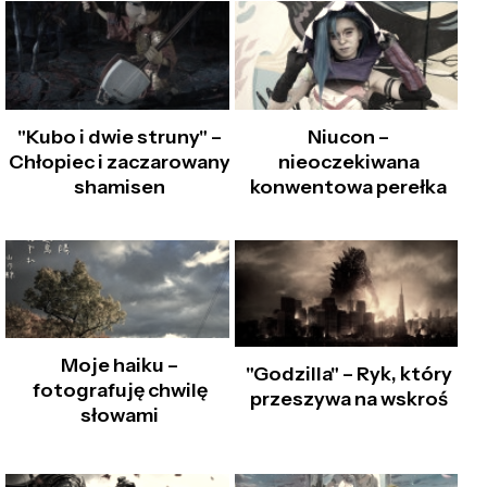
"Kubo i dwie struny" –
Niucon –
Chłopiec i zaczarowany
nieoczekiwana
shamisen
konwentowa perełka
Moje haiku –
"Godzilla" – Ryk, który
fotografuję chwilę
przeszywa na wskroś
słowami