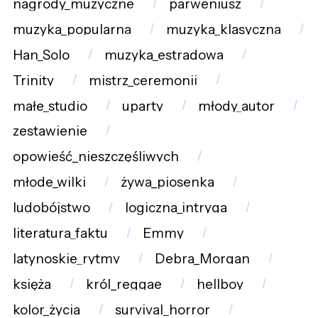
nagrody_muzyczne
parweniusz
muzyka_popularna
muzyka_klasyczna
Han_Solo
muzyka_estradowa
Trinity
mistrz_ceremonii
małe_studio
uparty
młody_autor
zestawienie
opowieść_nieszczęśliwych
młode_wilki
żywa_piosenka
ludobójstwo
logiczna_intryga
literatura_faktu
Emmy
latynoskie_rytmy
Debra_Morgan
księża
król_reggae
hellboy
kolor_życia
survival_horror