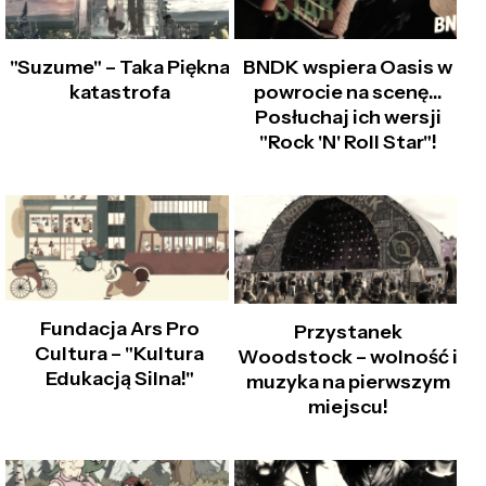
"Suzume" – Taka Piękna
BNDK wspiera Oasis w
katastrofa
powrocie na scenę...
Posłuchaj ich wersji
"Rock 'N' Roll Star"!
Fundacja Ars Pro
Przystanek
Cultura – "Kultura
Woodstock – wolność i
Edukacją Silna!"
muzyka na pierwszym
miejscu!