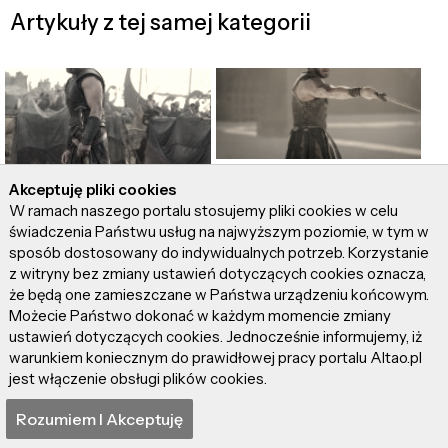
Artykuły z tej samej kategorii
"Gladiator II" – Już nie ta
Akceptuję pliki cookies
"Odyseja" – Itaka
siła i honor
W ramach naszego portalu stosujemy pliki cookies w celu
smutna taka…
świadczenia Państwu usług na najwyższym poziomie, w tym w
sposób dostosowany do indywidualnych potrzeb. Korzystanie
z witryny bez zmiany ustawień dotyczących cookies oznacza,
że będą one zamieszczane w Państwa urządzeniu końcowym.
Możecie Państwo dokonać w każdym momencie zmiany
ustawień dotyczących cookies. Jednocześnie informujemy, iż
warunkiem koniecznym do prawidłowej pracy portalu Altao.pl
jest włączenie obsługi plików cookies.
"Resident Evil: Witajcie
"Jojo Rabbit" – 50
Rozumiem I Akceptuję
w Raccoon City" –
twarzy Führera