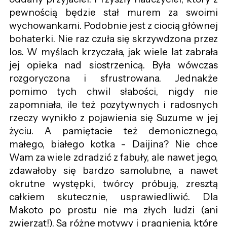
pewnością będzie stał murem za swoimi
wychowankami. Podobnie jest z ciocią głównej
bohaterki. Nie raz czuła się skrzywdzona przez
los. W myślach krzyczała, jak wiele lat zabrała
jej opieka nad siostrzenicą. Była wówczas
rozgoryczona i sfrustrowana. Jednakże
pomimo tych chwil słabości, nigdy nie
zapomniała, ile też pozytywnych i radosnych
rzeczy wynikło z pojawienia się Suzume w jej
życiu. A pamiętacie też demonicznego,
małego, białego kotka - Daijina? Nie chce
Wam za wiele zdradzić z fabuły, ale nawet jego,
zdawałoby się bardzo samolubne, a nawet
okrutne występki, twórcy próbują, zresztą
całkiem skutecznie, usprawiedliwić. Dla
Makoto po prostu nie ma złych ludzi (ani
zwierząt!). Są różne motywy i pragnienia, które