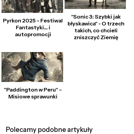
"Sonic 3: Szybki jak
Pyrkon 2025 – Festiwal
błyskawica" - O trzech
Fantastyki… i
takich, co chcieli
autopromocji
zniszczyć Ziemię
"Paddington w Peru" –
Misiowe sprawunki
Polecamy podobne artykuły