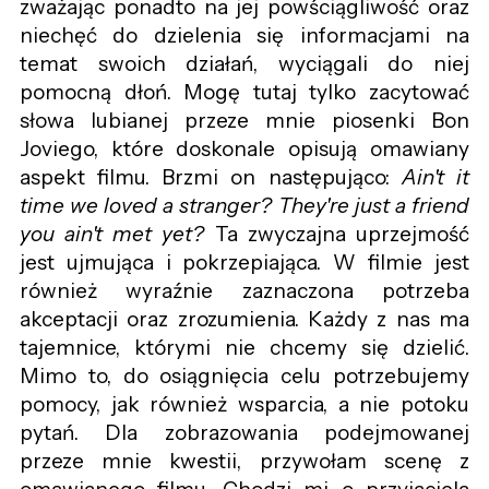
zważając ponadto na jej powściągliwość oraz
niechęć do dzielenia się informacjami na
temat swoich działań, wyciągali do niej
pomocną dłoń. Mogę tutaj tylko zacytować
słowa lubianej przeze mnie piosenki Bon
Joviego, które doskonale opisują omawiany
aspekt filmu. Brzmi on następująco:
Ain't it
time we loved a stranger?
They're just a friend
you ain't met yet?
Ta zwyczajna uprzejmość
jest ujmująca i pokrzepiająca. W filmie jest
również wyraźnie zaznaczona potrzeba
akceptacji oraz zrozumienia. Każdy z nas ma
tajemnice, którymi nie chcemy się dzielić.
Mimo to, do osiągnięcia celu potrzebujemy
pomocy, jak również wsparcia, a nie potoku
pytań. Dla zobrazowania podejmowanej
przeze mnie kwestii, przywołam scenę z