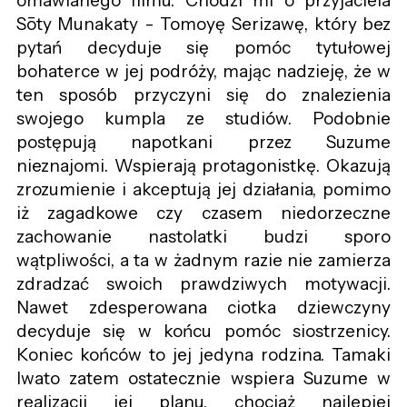
omawianego filmu. Chodzi mi o przyjaciela
Sōty Munakaty - Tomoyę Serizawę, który bez
pytań decyduje się pomóc tytułowej
bohaterce w jej podróży, mając nadzieję, że w
ten sposób przyczyni się do znalezienia
swojego kumpla ze studiów. Podobnie
postępują napotkani przez Suzume
nieznajomi. Wspierają protagonistkę. Okazują
zrozumienie i akceptują jej działania, pomimo
iż zagadkowe czy czasem niedorzeczne
zachowanie nastolatki budzi sporo
wątpliwości, a ta w żadnym razie nie zamierza
zdradzać swoich prawdziwych motywacji.
Nawet zdesperowana ciotka dziewczyny
decyduje się w końcu pomóc siostrzenicy.
Koniec końców to jej jedyna rodzina. Tamaki
Iwato zatem ostatecznie wspiera Suzume w
realizacji jej planu, chociaż najlepiej