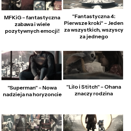
"Fantastyczna 4:
MFKiG – fantastyczna
Pierwsze kroki" – Jeden
zabawa i wiele
za wszystkich, wszyscy
pozytywnych emocji!
za jednego
"Lilo i Stitch" – Ohana
"Superman" – Nowa
znaczy rodzina
nadzieja na horyzoncie