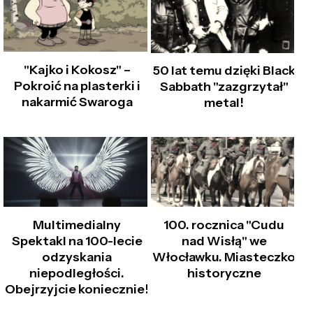
"Kajko i Kokosz" –
50 lat temu dzięki Black
Pokroić na plasterki i
Sabbath "zazgrzytał"
nakarmić Swaroga
metal!
Multimedialny
100. rocznica "Cudu
Spektakl na 100-lecie
nad Wisłą" we
odzyskania
Włocławku. Miasteczko
niepodległości.
historyczne
Obejrzyjcie koniecznie!