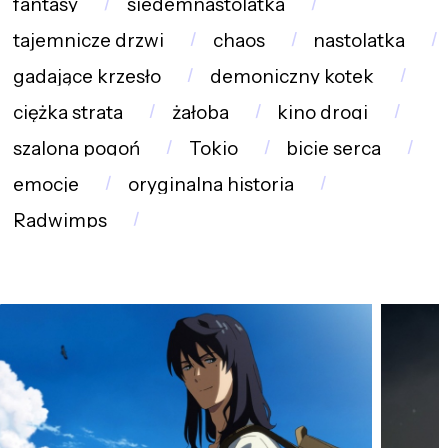
fantasy
siedemnastolatka
tajemnicze drzwi
chaos
nastolatka
gadające krzesło
demoniczny kotek
ciężka strata
żałoba
kino drogi
szalona pogoń
Tokio
bicie serca
emocje
oryginalna historia
Radwimps