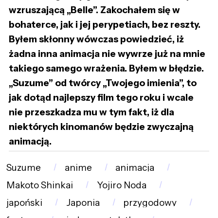
wzruszającą „Belle”. Zakochałem się w
bohaterce, jak i jej perypetiach, bez reszty.
Byłem skłonny wówczas powiedzieć, iż
żadna inna animacja nie wywrze już na mnie
takiego samego wrażenia. Byłem w błędzie.
„Suzume” od twórcy „Twojego imienia”, to
jak dotąd najlepszy film tego roku i wcale
nie przeszkadza mu w tym fakt, iż dla
niektórych kinomanów będzie zwyczajną
animacją.
Suzume
anime
animacja
Makoto Shinkai
Yojiro Noda
japoński
Japonia
przygodowy