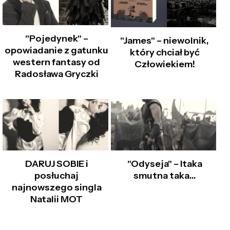
"Pojedynek" –
"James" – niewolnik,
opowiadanie z gatunku
który chciał być
western fantasy od
Człowiekiem!
Radosława Gryczki
DARUJ SOBIE i
"Odyseja" – Itaka
posłuchaj
smutna taka…
najnowszego singla
Natalii MOT