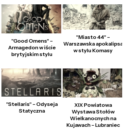
"Miasto 44" –
"Good Omens" –
Warszawska apokalipsa
Armagedon w iście
w stylu Komasy
brytyjskim stylu
"Stellaris" – Odyseja
XIX Powiatowa
Statyczna
Wystawa Stołów
Wielkanocnych na
Kujawach – Lubraniec