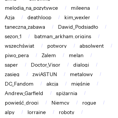
melodia_na_pozytywce
mileena
Azja
deathloop
kim_wexler
taneczna_zabawa
Dawid_Podsiadło
sezon_1
batman:_arkham_origins
wszechświat
potwory
absolwent
piwo_pera
Zalem
melan
saper
Doctor_Visor
dialogi
zasięg
zwiASTUN
metalowy
DC_Fandom
akcja
mięśnie
Andrew_Garfield
spiżarnia
powieść_drogi
Niemcy
rogue
alpy
lorraine
roboty