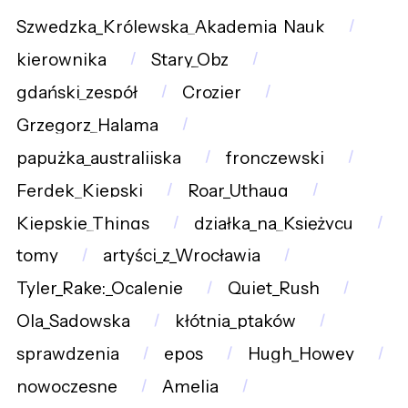
Szwedzka_Królewska_Akademia_Nauk
kierownika
Stary_Obz
gdański_zespół
Crozier
Grzegorz_Halama
papużka_australijska
fronczewski
Ferdek_Kiepski
Roar_Uthaug
Kiepskie_Things
działka_na_Księżycu
tomy
artyści_z_Wrocławia
Tyler_Rake:_Ocalenie
Quiet_Rush
Ola_Sadowska
kłótnia_ptaków
sprawdzenia
epos
Hugh_Howey
nowoczesne
Amelia