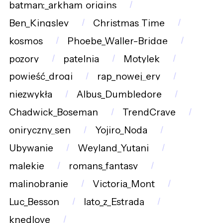
batman:_arkham_origins
Ben_Kingsley
Christmas_Time
kosmos
Phoebe_Waller-Bridge
pozory
patelnia
Motylek
powieść_drogi
rap_nowej_ery
niezwykła
Albus_Dumbledore
Chadwick_Boseman
TrendCrave
oniryczny_sen
Yojiro_Noda
Ubywanie
Weyland_Yutani
malekie
romans_fantasy
malinobranie
Victoria_Mont
Luc_Besson
lato_z_Estradą
knedlove