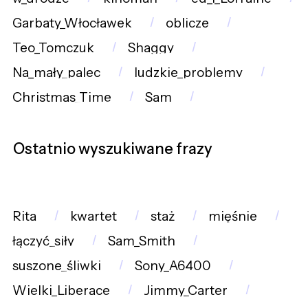
Garbaty_Włocławek
oblicze
Teo_Tomczuk
Shaggy
Na_mały_palec
ludzkie_problemy
Christmas_Time
Sam
Ostatnio wyszukiwane frazy
Rita
kwartet
staż
mięśnie
łączyć_siły
Sam_Smith
suszone_śliwki
Sony_A6400
Wielki_Liberace
Jimmy_Carter