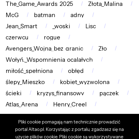
The_Game_Awards_2025
Złota_Malina
McG
batman
adny
Jean_Smart
_woski
Lisc
czerwcu
rogue
Avengers_Wojna_bez_granic
Zło
Wołyń._Wspomnienia_ocalałych
miłość_spełniona
obłęd
ślepy_Mieszko
kobiet_wyzwolona
ścieki
kryzys_finansowy
pączek
Atlas_Arena
Henry_Creel
Pliki cookie pomagają nam technicznie prowadzić
portal Altao.pl. Korzystając z portalu, zgadzasz się na
użycie plików cookie. Pliki cookie są wykorzystywane