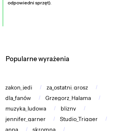
odpowiedni sprzęt).
Popularne wyrażenia
zakon_jedi
za_ostatni_grosz
dla_fanów
Grzegorz_Halama
muzyka_ludowa
blizny
jennifer_garner
Studio_Trigger
anna
skromna