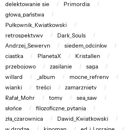
delektowanie_się
Primordia
głowa_państwa
Pułkownik_Kwiatkowski
retrospektywy
Dark_Souls
Andrzej_Seweryn
siedem_odcinkw
ciastka
PlanetaX
Kristallen
przebojowo
zasilanie
saga
willard
_album
mocne_refreny
wianki
treści
zamarznięty
Rafał_Mohr
tomy
sea_saw
słońce
filozoficzne_pytania
zła_czarownica
Dawid_Kwiatkowski
w_drodze
kinoman
ed_i_Lorraine