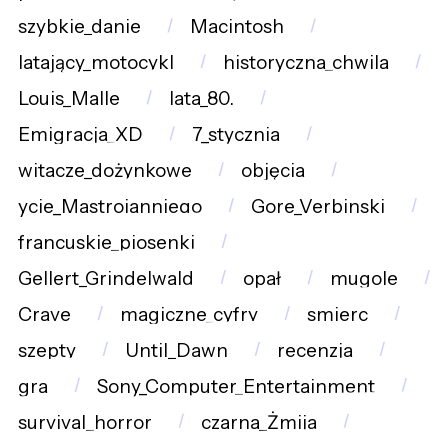
szybkie_danie
Macintosh
latający_motocykl
historyczna_chwila
Louis_Malle
lata_80.
Emigracja_XD
7_stycznia
witacze_dożynkowe
objęcia
ycie_Mastroianniego
Gore_Verbinski
francuskie_piosenki
Gellert_Grindelwald
opał
mugole
Crave
magiczne_cyfry
smierc
szepty
Until_Dawn
recenzja
gra
Sony_Computer_Entertainment
survival_horror
czarna_Żmija