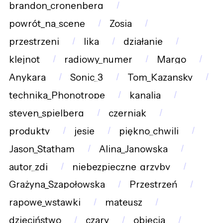
brandon_cronenberg
powrót_na_scenę
Zosia
przestrzeni
lika
działanie
klejnot
radiowy_numer
Margo
Anykara
Sonic_3
Tom_Kazansky
technika_Phonotrope
kanalia
steven_spielberg
czerniak
produkty
jesie
piękno_chwili
Jason_Statham
Alina_Janowska
autor_zdj
niebezpieczne_grzyby
Grażyna_Szapołowska
Przestrzeń
rapowe_wstawki
mateusz
dzieciństwo
czary
objęcia