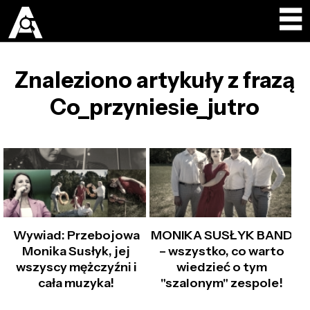
Znaleziono artykuły z frazą
Co_przyniesie_jutro
Wywiad: Przebojowa
MONIKA SUSŁYK BAND
Monika Susłyk, jej
– wszystko, co warto
wszyscy mężczyźni i
wiedzieć o tym
cała muzyka!
"szalonym" zespole!