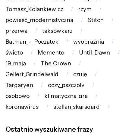
Tomasz_Kolankiewicz
rzym
powieść_modernistyczna
Stitch
przerwa
taksówkarz
Batman_-_Początek
wyobraźnia
święto
Memento
Until_Dawn
19_maja
The_Crown
Gellert_Grindelwald
czuję
Targaryen
oczy_pszczoły
osobowo
klimatyczna_gra
koronawirus
stellan_skarsgard
Ostatnio wyszukiwane frazy