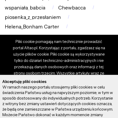
wspaniała_babcia
Chewbacca
piosenka_z_przesłaniem
Helena_Bonham_Carter
Pliki cookie pomagają nam technicznie prowadzić
portal Altao.pl. Korzystając z portalu, zgadzasz się na
użycie plików cookie. Pliki cookie są wykorzystywane
tylko do działań techniczno-administracyjnych i nie
przekazują danych osobowych oraz informacji z tej
strony osobom trzecim. Wszystkie artykuły wraz ze
zdjęciami i materiałami dostępnymi na portalu są
Akceptuję pliki cookies
własnością użytkowników. Administrator i właściciel
W ramach naszego portalu stosujemy pliki cookies w celu
portalu nie ponosi odpowiedzialności za tresci
świadczenia Państwu usług na najwyższym poziomie, w tym w
sposób dostosowany do indywidualnych potrzeb. Korzystanie
prezentowane przez autorów artykułów. Dodając
z witryny bez zmiany ustawień dotyczących cookies oznacza,
artykuł, zgadzasz się z regulaminem portalu oraz
że będą one zamieszczane w Państwa urządzeniu końcowym.
ponosisz odpowiedzialność za wszystkie materiały
Możecie Państwo dokonać w każdym momencie zmiany
umieszczone przez Ciebie na stronie altao.pl.