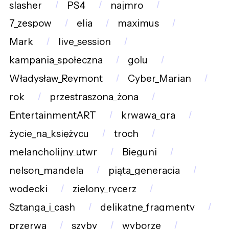
slasher
PS4
najmro
7_zespow
elia
maximus
Mark
live_session
kampania_społeczna
golu
Władysław_Reymont
Cyber_Marian
rok
przestraszona_żona
EntertainmentART
krwawa_gra
życie_na_księżycu
troch
melancholijny_utwr
Bieguni
nelson_mandela
piąta_generacja
wodecki
zielony_rycerz
Sztanga_i_cash
delikatne_fragmenty
przerwa
szyby
wyborze