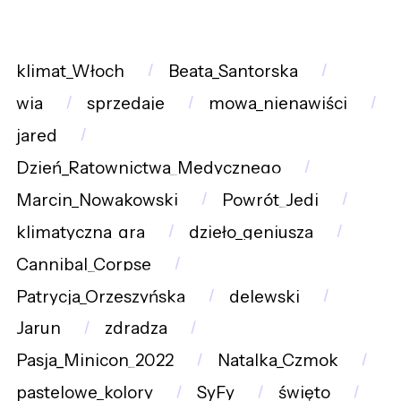
klimat_Włoch
Beata_Santorska
wia
sprzedaje
mowa_nienawiści
jared
Dzień_Ratownictwa_Medycznego
Marcin_Nowakowski
Powrót_Jedi
klimatyczna_gra
dzieło_geniusza
Cannibal_Corpse
Patrycja_Orzeszyńska
delewski
Jarun
zdradza
Pasja_Minicon_2022
Natalka_Czmok
pastelowe_kolory
SyFy
święto