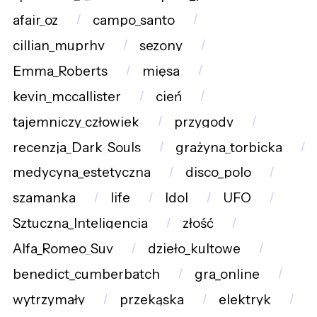
afair_oz
campo_santo
cillian_muprhy
sezony
Emma_Roberts
mięsa
kevin_mccallister
cień
tajemniczy_człowiek
przygody
recenzja_Dark_Souls
grażyna_torbicka
medycyna_estetyczna
disco_polo
szamanka
life
Idol
UFO
Sztuczna_Inteligencja
złość
Alfa_Romeo_Suv
dzieło_kultowe
benedict_cumberbatch
gra_online
wytrzymały
przekąska
elektryk