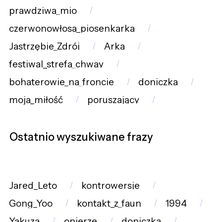
prawdziwa_mio
czerwonowłosa_piosenkarka
Jastrzębie_Zdrój
Arka
festiwal_strefa_chway
bohaterowie_na_froncie
doniczka
moja_miłość
poruszający
Ostatnio wyszukiwane frazy
Jared_Leto
kontrowersje
Gong_Yoo
kontakt_z_faun
1994
Yakuza
onierze
doniczka