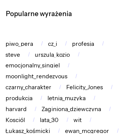
Popularne wyrażenia
piwo_pera
cz_i
profesja
steve
urszula_kozio
emocjonalny_singiel
moonlight_rendezvous
czarny_charakter
Felicity_Jones
produkcja
letnia_muzyka
harvard
Zaginiona_dziewczyna
Kosciól
lata_30
wit
Łukasz_kośmicki
ewan_mcgregor