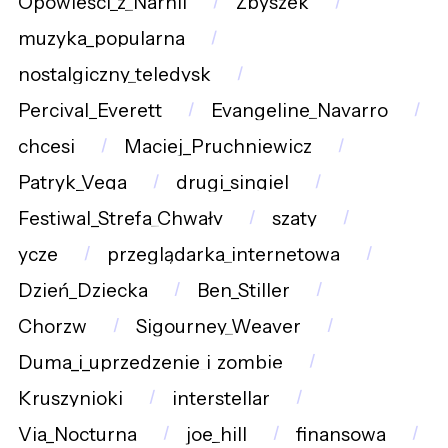
Opowieści_z_Narnii
Zbyszek
muzyka_popularna
nostalgiczny_teledysk
Percival_Everett
Evangeline_Navarro
chcesi
Maciej_Pruchniewicz
Patryk_Vega
drugi_singiel
Festiwal_Strefa_Chwały
szaty
ycze
przeglądarka_internetowa
Dzień_Dziecka
Ben_Stiller
Chorzw
Sigourney_Weaver
Duma_i_uprzedzenie_i_zombie
Kruszynioki
interstellar
Via_Nocturna
joe_hill
finansowa