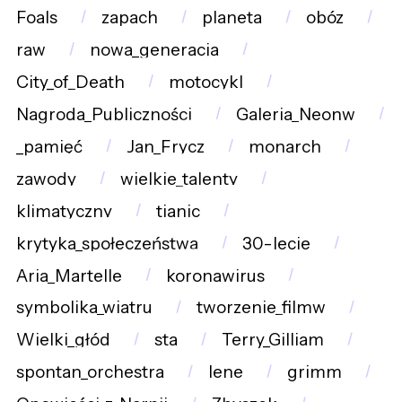
Foals
zapach
planeta
obóz
raw
nowa_generacja
City_of_Death
motocykl
Nagroda_Publiczności
Galeria_Neonw
_pamięć
Jan_Frycz
monarch
zawody
wielkie_talenty
klimatyczny
tianic
krytyka_społeczeństwa
30-lecie
Aria_Martelle
koronawirus
symbolika_wiatru
tworzenie_filmw
Wielki_głód
sta
Terry_Gilliam
spontan_orchestra
lene
grimm