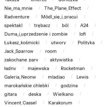
Nie_ma_mnie
The_Plane_Effect
Radventure
Módl_się_i_pracuj
spektakl
trębacz
ból
A24
Duma_i_uprzedzenie_i_zombie
lofi
Łukasz_kośmicki
utwory
Polityka
Jack_Sparrow
room
zakochane_pary
aktywistka
ładny
majewska
Rocketman
Galeria_Neonw
mladjao
Lewis
marokańskie_chlebki
godzina
gitara
deska
Wielkano
Vincent_Cassel
Karakorum