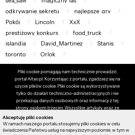
sea_saw
magiczny_las
odkrywanie_sekretu
najlepsze_gry
Pokój
Lincoln
XxX
prestiżowy_konkurs
food_truck
islandia
David_Martinez
Stanis
toronto
Orlok
Pliki cookie pomagają nam technicznie prowadzić
portal Altao.pl. Korzystając z portalu, zgadzasz się na
użycie plików cookie. Pliki cookie są wykorzystywane
tylko do działań techniczno-administracyjnych i nie
przekazują danych osobowych oraz informacji z tej
strony osobom trzecim. Wszystkie artykuły wraz ze
zdjęciami i materiałami dostępnymi na portalu są
Akceptuję pliki cookies
własnością użytkowników. Administrator i właściciel
W ramach naszego portalu stosujemy pliki cookies w celu
portalu nie ponosi odpowiedzialności za tresci
świadczenia Państwu usług na najwyższym poziomie, w tym w