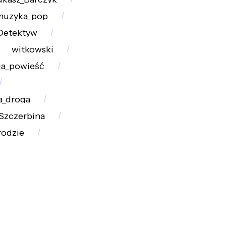
muzyka_pop
Detektyw
witkowski
ga_powieść
a_droga
_Szczerbina
rodzie