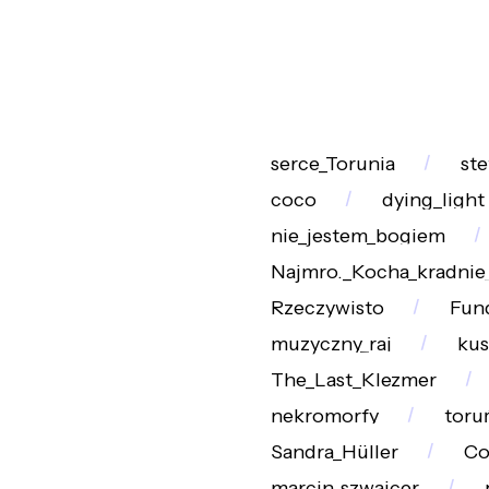
serce_Torunia
ste
coco
dying_light
nie_jestem_bogiem
Najmro._Kocha_kradnie
Rzeczywisto
Fun
muzyczny_raj
kus
The_Last_Klezmer
nekromorfy
toru
Sandra_Hüller
Co
marcin_szwajcer