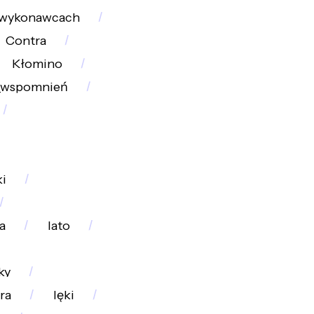
wykonawcach
Contra
Kłomino
_wspomnień
i
a
lato
ky
ra
lęki