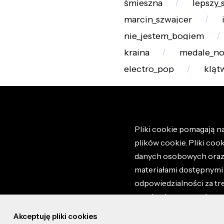
śmieszna
lepszy_
marcin_szwajcer
nie_jestem_bogiem
kraina
medale_no
electro_pop
kląt
Pliki cookie pomagają na
plików cookie. Pliki coo
danych osobowych oraz i
materiałami dostępnymi 
odpowiedzialności za tr
regulaminem portalu ora
stronie altao.pl. Szczeg
Akceptuję pliki cookies