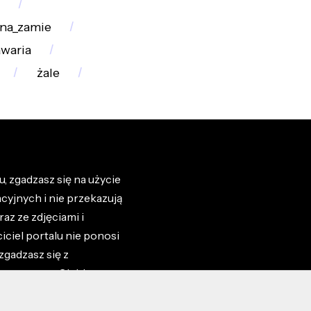
na_zamie
awaria
żale
, zgadzasz się na użycie
cyjnych i nie przekazują
az ze zdjęciami i
iciel portalu nie ponosi
zgadzasz się z
zone przez Ciebie na