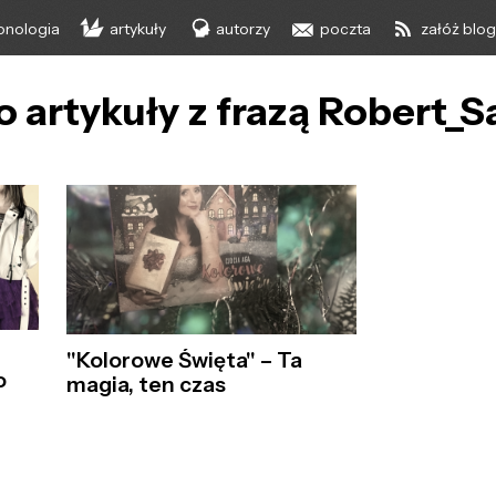
onologia
artykuły
autorzy
poczta
załóż blo
o artykuły z frazą Robert_
"Kolorowe Święta" – Ta
o
magia, ten czas