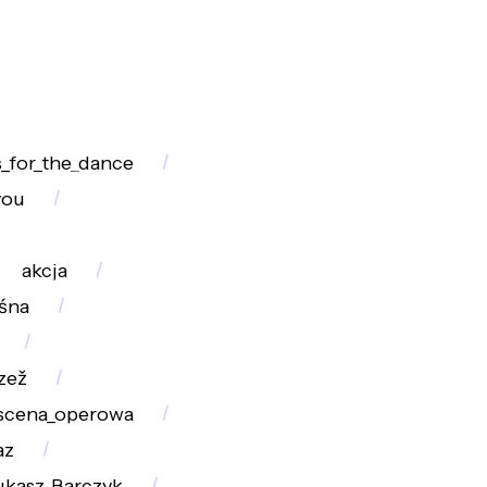
_for_the_dance
you
akcja
śna
zež
scena_operowa
az
ukasz_Barczyk