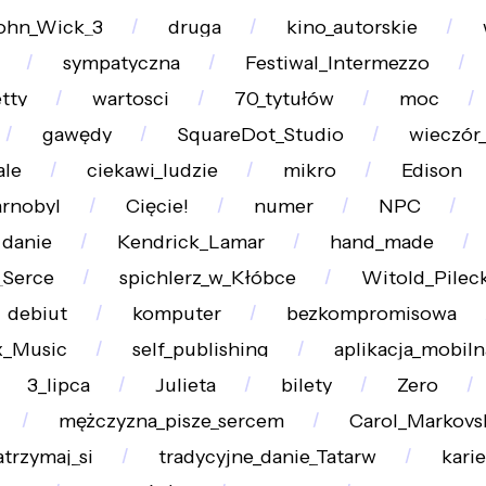
ohn_Wick_3
druga
kino_autorskie
sympatyczna
Festiwal_Intermezzo
tty
wartosci
70_tytułów
moc
gawędy
SquareDot_Studio
wieczór
le
ciekawi_ludzie
mikro
Edison
rnobyl
Cięcie!
numer
NPC
danie
Kendrick_Lamar
hand_made
_Serce
spichlerz_w_Kłóbce
Witold_Pileck
debiut
komputer
bezkompromisowa
x_Music
self_publishing
aplikacja_mobiln
3_lipca
Julieta
bilety
Zero
mężczyzna_pisze_sercem
Carol_Markovs
atrzymaj_si
tradycyjne_danie_Tatarw
karie