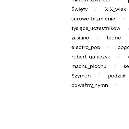
Święty
XIX_wiek
surowe_brzmienie
tysiące_uczestników
zasiano
teorie
electro_pop
bog
robert_gulaczyk
machu_picchu
se
Szymon
podział
odważny_hymn