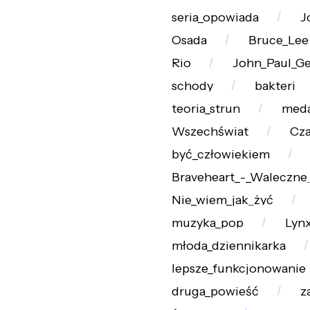
seria_opowiada
J
Osada
Bruce_Lee
Rio
John_Paul_Ge
schody
bakteri
teoria_strun
meda
Wszechświat
Cza
być_człowiekiem
Braveheart_-_Waleczne
Nie_wiem_jak_żyć
muzyka_pop
Lyn
młoda_dziennikarka
lepsze_funkcjonowanie
druga_powieść
z