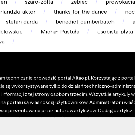
sen
szaro-żółta
zebiec
prowokacja
irlandzki_aktor
thanks_for_the_dance
noc
stefan_darda
benedict_cumberbatch
blowskie
Michał_Pustuła
osobista_płyta
wa
m technicznie prowadzić portal Altao.pl. Korzystając z portalu
kie są wykorzystywane tylko do działań techniczno-administra
nformacji z tej strony osobom trzecim. Wszystkie artykuły wr
na portalu są własnością użytkowników. Administrator i właśc
esci prezentowane przez autorów artykułów. Dodając artykuł, 
z ponosisz odpowiedzialność za wszystkie materiały umieszc
óły dostępne w regulaminie portalu.