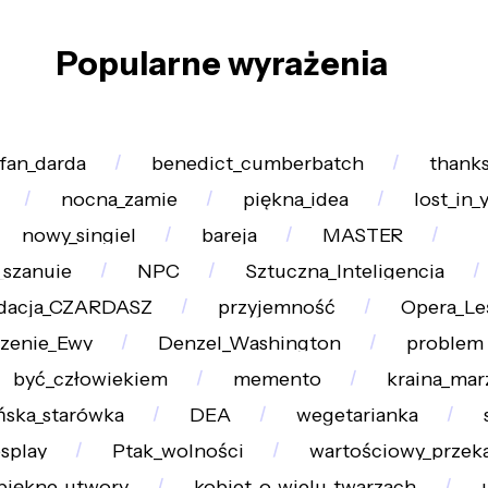
Popularne wyrażenia
fan_darda
benedict_cumberbatch
thanks
nocna_zamie
piękna_idea
lost_in_
nowy_singiel
bareja
MASTER
_szanuje
NPC
Sztuczna_Inteligencja
dacja_CZARDASZ
przyjemność
Opera_Le
zenie_Ewy
Denzel_Washington
problem
być_człowiekiem
memento
kraina_mar
ńska_starówka
DEA
wegetarianka
splay
Ptak_wolności
wartościowy_przek
piękne_utwory
kobiet_o_wielu_twarzach