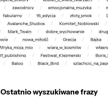
zawodnicy
emocjonalna_muzyka
fabularny
16_edycja
złoty_smok
Avalanche_Studios
Komitet_Noblowski
Mark_Twain
dobre_wychowanie
dru
owie
nowa_miłość
Grecja
Bajka
Afryka_moja_mio
wiara_w_kosmitw
własn
lf_publishing
Festiwal_Klezmerski
Boris
Baloo
Black_Bird
szlachcic_na_zag
Ostatnio wyszukiwane frazy