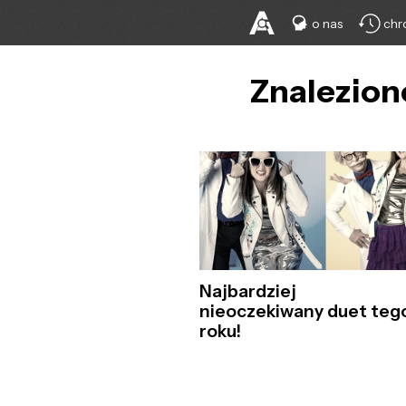
o nas
chr
Znalezion
Najbardziej
nieoczekiwany duet teg
roku!