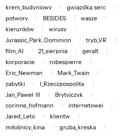
krem_budyniowy
gwiazdka_serc
potwory
BESIDES
wasze
kierunków
wirusy
Jurassic_Park_Dominion
tryb_VR
film_AI
21_sierpnia
geralt
korporacje
robespierre
Eric_Newman
Mark_Twain
zabytki
I_Rzeczpospolita
Jan_Paweł_III
Brytyjczyk
corinne_hofmann
internetowej
Jared_Leto
klientw
miłośnicy_kina
gruba_kreska