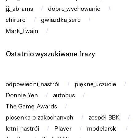
j.j._abrams
dobre_wychowanie
chirurg
gwiazdka_serc
Mark_Twain
Ostatnio wyszukiwane frazy
odpowiedni_nastrój
piękne_uczucie
Donnie_Yen
autobus
The_Game_Awards
piosenka_o_zakochanych
zespół_BBK
letni_nastrój
Player
modelarski