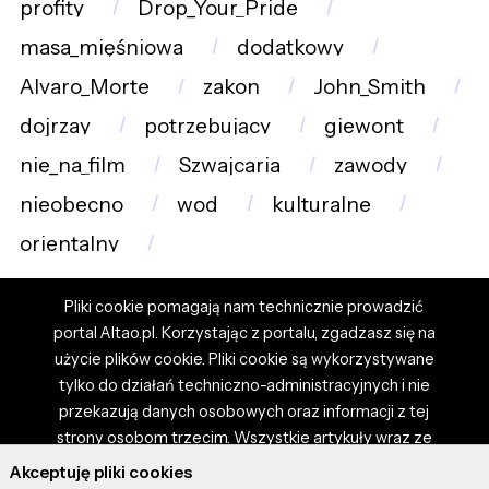
profity
Drop_Your_Pride
masa_mięśniowa
dodatkowy
Alvaro_Morte
zakon
John_Smith
dojrzay
potrzebujący
giewont
nie_na_film
Szwajcaria
zawody
nieobecno
wod
kulturalne
orientalny
Pliki cookie pomagają nam technicznie prowadzić
portal Altao.pl. Korzystając z portalu, zgadzasz się na
użycie plików cookie. Pliki cookie są wykorzystywane
tylko do działań techniczno-administracyjnych i nie
przekazują danych osobowych oraz informacji z tej
strony osobom trzecim. Wszystkie artykuły wraz ze
zdjęciami i materiałami dostępnymi na portalu są
Akceptuję pliki cookies