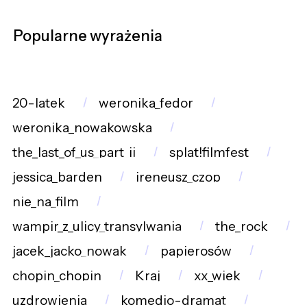
Popularne wyrażenia
20-latek
weronika_fedor
weronika_nowakowska
the_last_of_us_part_ii
splat!filmfest
jessica_barden
ireneusz_czop
nie_na_film
wampir_z_ulicy_transylwania
the_rock
jacek_jacko_nowak
papierosów
chopin_chopin
Kraj
xx_wiek
uzdrowienia
komedio-dramat