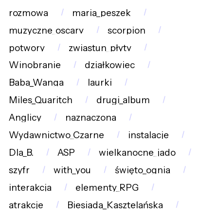
rozmowa
maria_peszek
muzyczne_oscary
scorpion
potwory
zwiastun_płyty
Winobranie
działkowiec
Baba_Wanga
laurki
Miles_Quaritch
drugi_album
Anglicy
naznaczona
Wydawnictwo_Czarne
instalacje
Dla_B.
ASP
wielkanocne_jado
szyfr
with_you
święto_ognia
interakcja
elementy_RPG
atrakcje
Biesiada_Kasztelańska