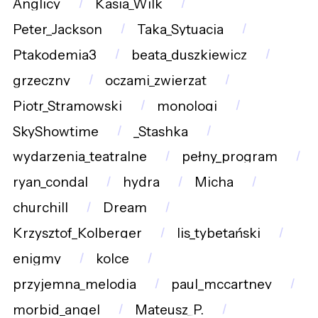
Anglicy
Kasia_Wilk
Peter_Jackson
Taka_Sytuacja
Ptakodemia3
beata_duszkiewicz
grzeczny
oczami_zwierząt
Piotr_Stramowski
monologi
SkyShowtime
_Stashka
wydarzenia_teatralne
pełny_program
ryan_condal
hydra
Micha
churchill
Dream
Krzysztof_Kolberger
lis_tybetański
enigmy
kolce
przyjemna_melodia
paul_mccartney
morbid_angel
Mateusz_P.