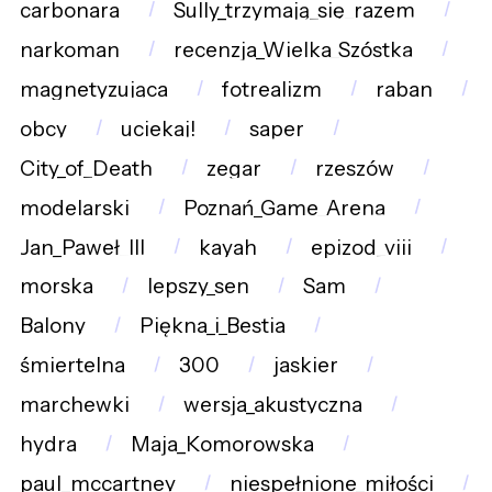
carbonara
Sully_trzymają_się_razem
narkoman
recenzja_Wielka_Szóstka
magnetyzująca
fotrealizm
raban
obcy
uciekaj!
saper
City_of_Death
zegar
rzeszów
modelarski
Poznań_Game_Arena
Jan_Paweł_III
kayah
epizod_viii
morska
lepszy_sen
Sam
Balony
Piękna_i_Bestia
śmiertelna
300
jaskier
marchewki
wersja_akustyczna
hydra
Maja_Komorowska
paul_mccartney
niespełnione_miłości