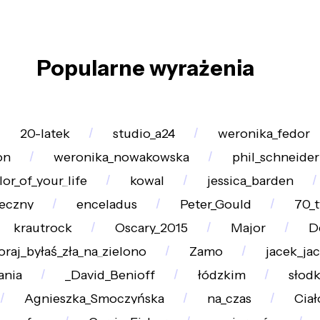
Popularne wyrażenia
20-latek
studio_a24
weronika_fedor
on
weronika_nowakowska
phil_schneider
lor_of_your_life
kowal
jessica_barden
eczny
enceladus
Peter_Gould
70_
krautrock
Oscary_2015
Major
D
raj_byłaś_zła_na_zielono
Zamo
jacek_ja
ania
_David_Benioff
łódzkim
słod
Agnieszka_Smoczyńska
na_czas
Ciał