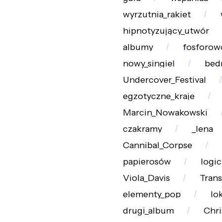
wyrzutnia_rakiet
hipnotyzujący_utwór
albumy
fosforow
nowy_singiel
bed
Undercover_Festival
egzotyczne_kraje
Marcin_Nowakowski
czakramy
_lena
Cannibal_Corpse
papierosów
logi
Viola_Davis
Tran
elementy_pop
lo
drugi_album
Chri