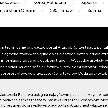
iałkowiec
Korea_Północna
papusza
:_Arkham_Origins
285_filmów
Sulima
m technicznie prowadzić portal Altao.pl. Korzystając z portalu
kie są wykorzystywane tylko do działań techniczno-administra
nformacji z tej strony osobom trzecim. Wszystkie artykuły wr
na portalu są własnością użytkowników. Administrator i właśc
esci prezentowane przez autorów artykułów. Dodając artykuł, 
z ponosisz odpowiedzialność za wszystkie materiały umieszc
óły dostępne w regulaminie portalu.
świadczenia Państwu usług na najwyższym poziomie, w tym w sp
kie prawa zastrzeżone.
, że będą one zamieszczane w Państwa urządzeniu końcowym. M
koniecznym do prawidłowej pracy portalu Altao.pl jest włączenie 