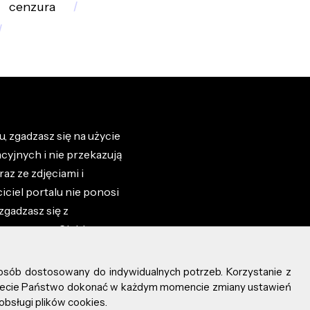
cenzura
, zgadzasz się na użycie
cyjnych i nie przekazują
az ze zdjęciami i
iciel portalu nie ponosi
zgadzasz się z
zone przez Ciebie na
osób dostosowany do indywidualnych potrzeb. Korzystanie z
ożecie Państwo dokonać w każdym momencie zmiany ustawień
obsługi plików cookies.