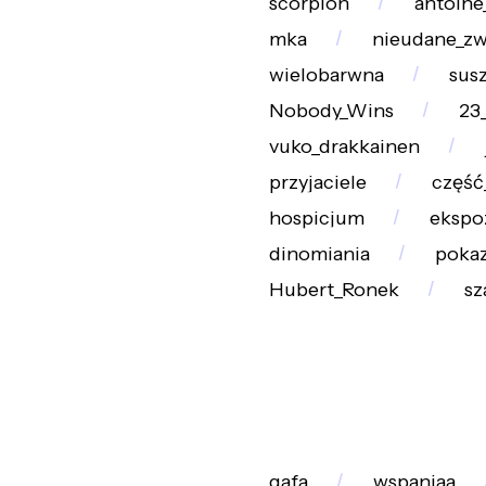
scorpion
antoine
mka
nieudane_zw
wielobarwna
sus
Nobody_Wins
23
vuko_drakkainen
przyjaciele
część
hospicjum
ekspo
dinomiania
poka
Hubert_Ronek
sz
gafa
wspaniaa