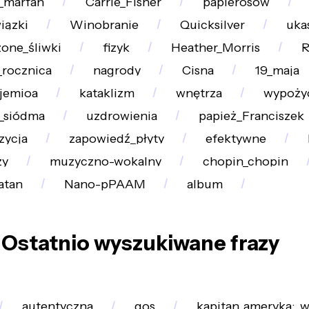
_marfan
Carrie_Fisher
papierosów
iązki
Winobranie
Quicksilver
uka
zone_śliwki
fizyk
Heather_Morris
_rocznica
nagrody
Cisna
19_maja
jemioa
kataklizm
wnętrza
wypożyc
_siódma
uzdrowienia
papież_Franciszek
zycja
zapowiedź_płyty
efektywne
zy
muzyczno-wokalny
chopin_chopin
atan
Nano-pPAAM
album
Ostatnio wyszukiwane frazy
autentyczna
gos
kapitan_ameryka:_