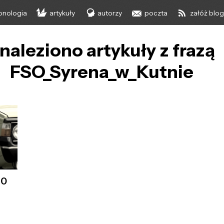
onologia
artykuły
autorzy
poczta
załóż blo
naleziono artykuły z frazą
FSO_Syrena_w_Kutnie
20