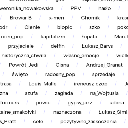
weronika_nowakowska
PPV
hasło
Browar_B
x-men
Chomik
kras
odr
Cienie
biopic
szko
pok
room_pop
kapitalizm
łopata
Marek
przyjaciele
delfin
Łukasz_Barys
historyczna_chwila
własne_emocje
wiel
Powrót_Jedi
Cisna
Andrzej_Granat
święto
radosny_pop
sprzedaje
trasa
Louis_Malle
ireneusz_czop
J
czna
szufa
zagłada
na_Wojtusia
sformers
powie
gypsy_jazz
udana
kalne_smakołyki
naznaczona
Łukasz_Siml
s_Pratt
cele
pozytywne_zaskoczenia