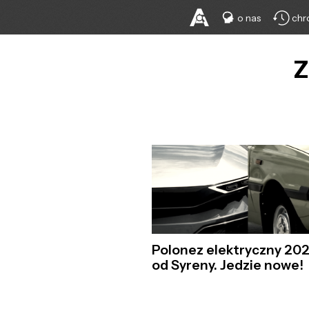
o nas
chr
Z
Polonez elektryczny 20
od Syreny. Jedzie nowe!