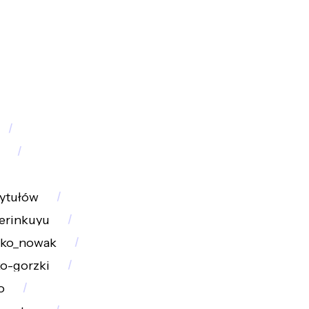
tytułów
erinkuyu
cko_nowak
ko-gorzki
o