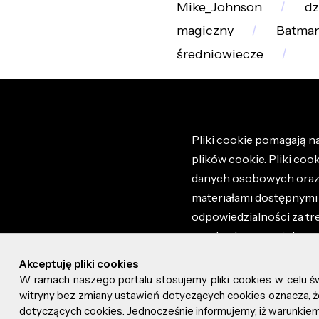
Mike_Johnson
dz
magiczny
Batman
średniowiecze
Pliki cookie pomagają na
plików cookie. Pliki coo
danych osobowych oraz i
materiałami dostępnymi 
odpowiedzialności za tr
regulaminem portalu ora
stronie altao.pl. Szczeg
Akceptuję pliki cookies
W ramach naszego portalu stosujemy pliki cookies w celu 
© 2026 altao.pl. Wszyst
witryny bez zmiany ustawień dotyczących cookies oznacza
dotyczących cookies. Jednocześnie informujemy, iż warunkiem 
0.067