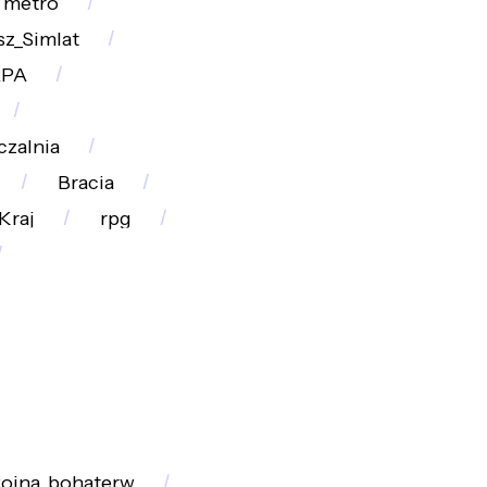
metro
sz_Simlat
RPA
zalnia
Bracia
Kraj
rpg
wojna_bohaterw