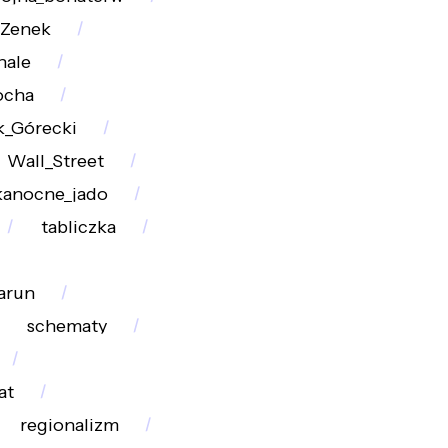
Zenek
nale
ocha
_Górecki
Wall_Street
kanocne_jado
tabliczka
arun
schematy
at
regionalizm