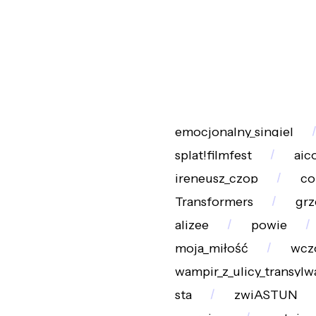
emocjonalny_singiel
splat!filmfest
aic
ireneusz_czop
co
Transformers
grz
alizee
powie
moja_miłość
wczo
wampir_z_ulicy_transylw
sta
zwiASTUN