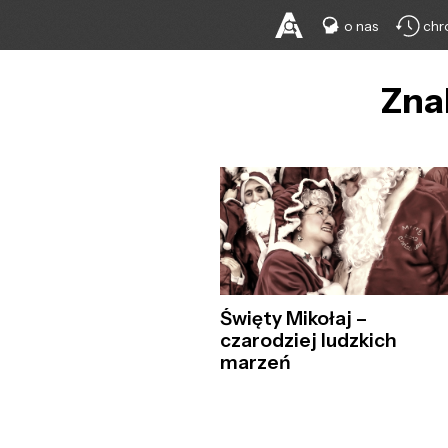
o nas
chr
Zna
Święty Mikołaj –
czarodziej ludzkich
marzeń