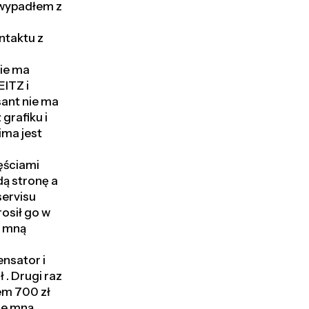
 wypadłem z
ntaktu z
nie ma
EITZ i
sant nie ma
grafiku i
ima jest
ęściami
dą stronę a
servisu
rosił go w
e mną
ensator i
 . Drugi raz
łem 700 zł
ede mną