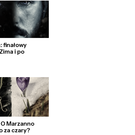
: finałowy
Zima i po
– O Marzanno
o za czary?