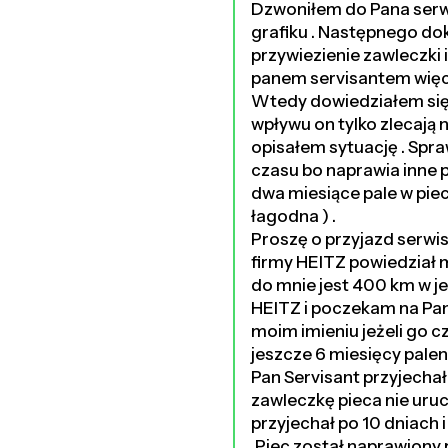
Dzwoniłem do Pana serwi
grafiku . Następnego dok
przywiezienie zawleczki 
panem servisantem więc 
Wtedy dowiedziałem się 
wpływu on tylko zlecają 
opisałem sytuację . Spr
czasu bo naprawia inne p
dwa miesiące pale w pie
łagodna ) .
Proszę o przyjazd serwi
firmy HEITZ powiedział m
do mnie jest 400 km w je
HEITZ i poczekam na Pana
moim imieniu jeżeli go 
jeszcze 6 miesięcy palen
Pan Servisant przyjechał
zawleczkę pieca nie uruc
przyjechał po 10 dniach 
.Piec został naprawiony 