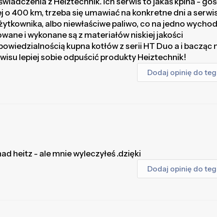
wiadczenia z Heiztechnik. Ich serwis to jakaś kpina - goś
 o 400 km, trzeba się umawiać na konkretne dni a serwis
użytkownika, albo niewłaściwe paliwo, co na jedno wychod
owane i wykonane są z materiałów niskiej jakości
owiedzialnością kupna kotłów z serii HT Duo a i bacząc 
wisu lepiej sobie odpuścić produkty Heiztechnik!
Dodaj opinię do te
ad heitz - ale mnie wyleczyłeś .dzięki
Dodaj opinię do te