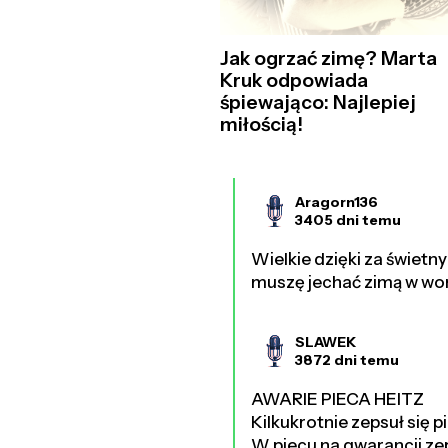
Jak ogrzać zimę? Marta
Kruk odpowiada
śpiewająco: Najlepiej
miłością!
Aragorn136
3405 dni temu
Wielkie dzięki za świetny
muszę jechać zimą w wo
SLAWEK
3872 dni temu
AWARIE PIECA HEITZ
Kilkukrotnie zepsuł się p
W piecu na gwarancji zep