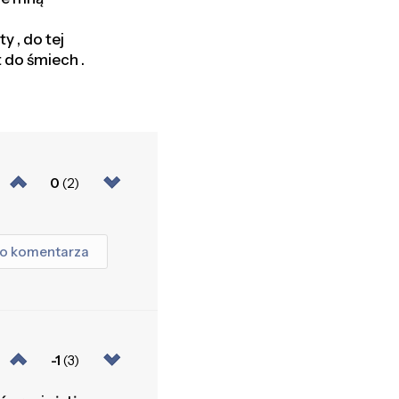
 , do tej
t do śmiech .
0
(2)
go komentarza
-1
(3)