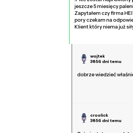
jeszcze 5 miesięcy paleni
Zapytałem czy firma HEI
pory czekam na odpowiedź
Klient który niema już s
wojtek
3856 dni temu
dobrze wiedzieć właśnie
croolick
3856 dni temu