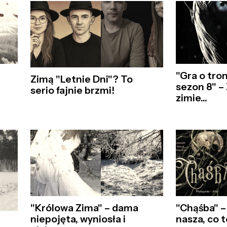
"Gra o tron
Zimą "Letnie Dni"? To
sezon 8" – 
serio fajnie brzmi!
zimie...
"Królowa Zima" – dama
"Chąśba" 
niepojęta, wyniosła i
nasza, co t