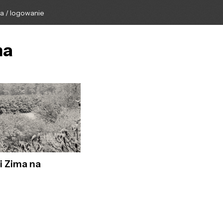
ga / logowanie
ma
i Zima na