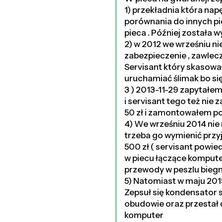
1) przekładnia która na
porównania do innych pi
pieca . Później została 
2) w 2012 we wrześniu n
zabezpieczenie , zawlecz
Servisant który skasował
uruchamiać ślimak bo się 
3 ) 2013-11-29 zapytałem
i servisant tego też nie
50 zł i zamontowałem po 
4) We wrześniu 2014 nie
trzeba go wymienić przy
500 zł ( servisant powiedz
w piecu łączące komputer
przewody w peszlu biegn
5) Natomiast w maju 2015
Zepsuł się kondensator st
obudowie oraz przestał d
komputer