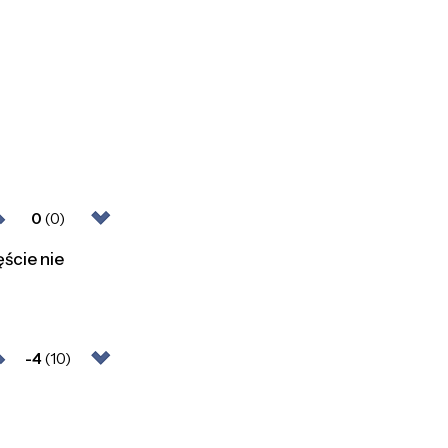
0
(0)
ęście nie
-4
(10)