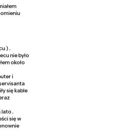
 miałem
chomieniu
ż
u ) .
ecu nie było
ciłem około
uter i
servisanta
iły się kable
Teraz
lato .
ści się w
ponownie