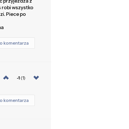
ć przyjeżdża z
 robi wszystko
zi. Piece po
na
go komentarza
-1
(1)
go komentarza