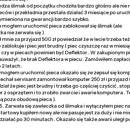
pędza ślimak od początku chodziła bardzo głośno ale nie
eców i przekładnia przestała działać 3 miesiące po uru
wymieniona na gwarancji bardzo szybko.
ie mogłem uruchomić pieca zablokował się ślimak (ale
ka nie zerwała się )
 mnie za przyjazd 500 zł powiedział że w lecie trzeba te
zablokuje i piec jest brudny ( piec czyszczę raz w miesiąc
 czy w piecach powinien być Deflektor . W zakupionym pi
 zauważył , że brak Deflektora w piecu . Zamówiłem zapła
2 latach .
 mogłem uruchomić pieca okazało się ze zepsuł się komp
jechał servisant zamontował komputer 250 zł i przyjazd 
iał że piec jest brudny i trzeba go częściej czyścić , stop
 z osprzętem i to zrobiło zwarcie i awarie komputera . 
ą poza obudową pieca ).
 . Zarwała się zawleczka od ślimaka i wyłączyłem piec na 
artowy kupiłem nowy ale nie pasuje jest za duży i nie mie
ziałać po 30 minutach . Okazało się także awarii uległ 