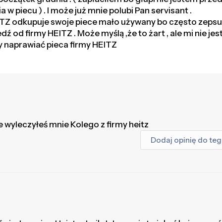
a w piecu ) . I może już mnie polubi Pan servisant .
TZ odkupuje swoje piece mało używany bo często zepsuty
 od firmy HEITZ . Może myślą ,że to żart , ale mi nie jes
iły naprawiać pieca firmy HEITZ
 wyleczyłeś mnie Kolego z firmy heitz
Dodaj opinię do te