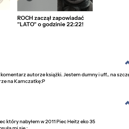
ROCH zaczął zapowiadać
"LATO" o godzinie 22:22!
 komentarz autorze książki. Jestem dumny i uff... na szcz
rze na Kamczatkę:P
iec który nabyłem w 2011 Piec Heitz eko 35
suła mi się :