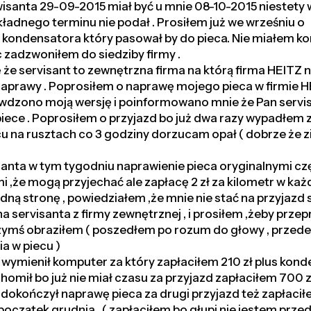
santa 29-09-2015 miał być u mnie 08-10-2015 niestety
ładnego terminu nie podał . Prosiłem już we wrześniu o
i kondensatora który pasował by do pieca. Nie miałem ko
zadzwoniłem do siedziby firmy .
że servisant to zewnętrzna firma na którą firma HEITZ 
naprawy . Poprosiłem o naprawę mojego pieca w firmie H
awdzono moją wersję i poinformowano mnie że Pan servi
iece . Poprosiłem o przyjazd bo już dwa razy wypadłem z 
cu na rusztach co 3 godziny dorzucam opał ( dobrze że z
santa w tym tygodniu naprawienie pieca oryginalnymi cz
i ,że mogą przyjechać ale zapłacę 2 zł za kilometr w każ
dną stronę , powiedziałem ,że mnie nie stać na przyjazd 
 servisanta z firmy zewnętrznej , i prosiłem ,żeby przep
czymś obraziłem ( poszedłem po rozum do głowy , przed
ia w piecu )
 wymienił komputer za który zapłaciłem 210 zł plus kond
homił bo już nie miał czasu za przyjazd zapłaciłem 700 zł
i dokończył naprawę pieca za drugi przyjazd też zapłaci
początek grudnia . ( zapłaciłem bo głupi nie jestem prz