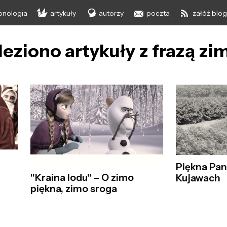
onologia
artykuły
autorzy
poczta
załóż blo
leziono artykuły z frazą zi
Piękna Pan
"Kraina lodu" – O zimo
Kujawach
piękna, zimo sroga