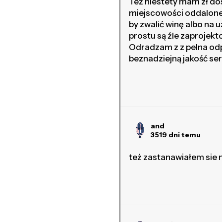
Też niestety mam zł doś
miejscowości oddalonej
by zwalić winę albo na 
prostu są źle zaprojekt
Odradzam z z pelna odp
beznadziejną jakość ser
and
3519 dni temu
też zastanawiałem sie n