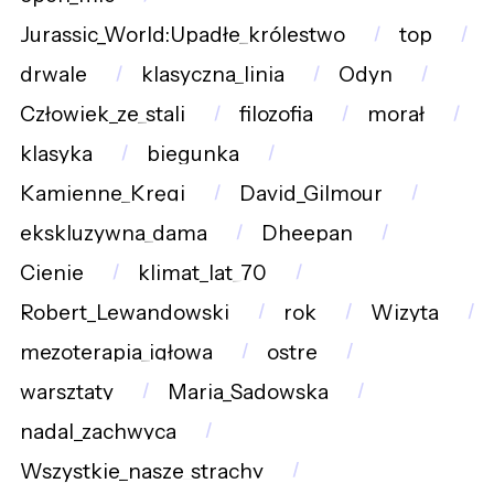
Jurassic_World:Upadłe_królestwo
top
drwale
klasyczna_linia
Odyn
Człowiek_ze_stali
filozofia
morał
klasyka
biegunka
Kamienne_Kręgi
David_Gilmour
ekskluzywna_dama
Dheepan
Cienie
klimat_lat_70
Robert_Lewandowski
rok
Wizyta
mezoterapia_igłowa
ostre
warsztaty
Maria_Sadowska
nadal_zachwyca
Wszystkie_nasze_strachy