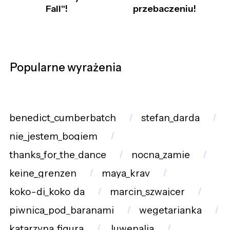
Fall"!
przebaczeniu!
Popularne wyrażenia
benedict_cumberbatch
stefan_darda
nie_jestem_bogiem
thanks_for_the_dance
nocna_zamie
keine_grenzen
maya_krav
koko-di_koko_da
marcin_szwajcer
piwnica_pod_baranami
wegetarianka
katarzyna_figura
Juwenalia