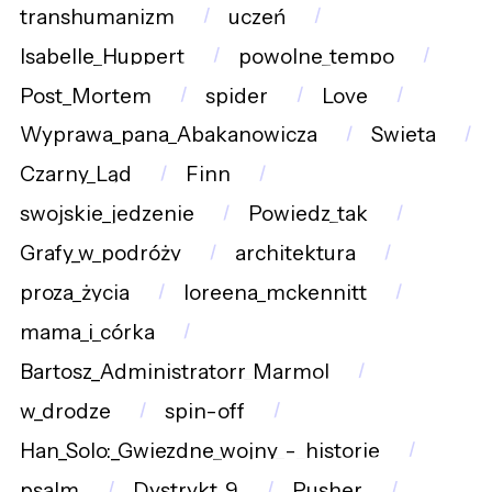
transhumanizm
uczeń
Isabelle_Huppert
powolne_tempo
Post_Mortem
spider
Love
Wyprawa_pana_Abakanowicza
Swieta
Czarny_Ląd
Finn
swojskie_jedzenie
Powiedz_tak
Grafy_w_podróży
architektura
proza_życia
loreena_mckennitt
mama_i_córka
Bartosz_Administratorr_Marmol
w_drodze
spin-off
Han_Solo:_Gwiezdne_wojny_-_historie
psalm
Dystrykt_9
Pusher