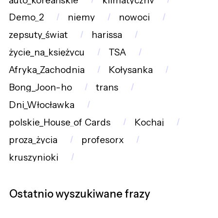
auto_koreańskie
klimatyczny
Demo_2
niemy
nowoci
zepsuty_świat
harissa
życie_na_księżycu
TSA
Afryka_Zachodnia
Kołysanka
Bong_Joon-ho
trans
Dni_Włocławka
polskie_House_of_Cards
Kochaj
proza_życia
profesorx
kruszynioki
Ostatnio wyszukiwane frazy