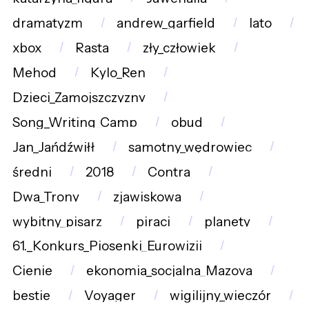
dramatyzm
andrew_garfield
lato
xbox
Rasta
zły_człowiek
Mehod
Kylo_Ren
Dzieci_Zamojszczyzny
Song_Writing_Camp
obud
Jan_Jańdźwiłł
samotny_wędrowiec
średni
2018
Contra
Dwa_Trony
zjawiskowa
wybitny_pisarz
piraci
planety
61._Konkurs_Piosenki_Eurowizji
Cienie
ekonomia_socjalna_Mazova
bestie
Voyager
wigilijny_wieczór