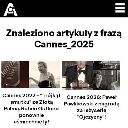
Znaleziono artykuły z frazą
Cannes_2025
Cannes 2022 – "Trójkąt
Cannes 2026: Paweł
smutku" ze Złotą
Pawlikowski z nagrodą
Palmą. Ruben Ostlund
za reżyserię
ponownie
"Ojczyzny"!
uśmiechnięty!