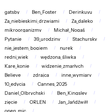
gatsby
Ben_Foster
Derinkuyu
Za_niebieskimi_drzwiami
Za_daleko
mikroorganizmy
Michał_Nogaś
Pytanie
39_urodziny
Stachursky
nie_jestem_bogiem
nurek
redni_wiek
wędzona_śliwka
Kare_konie
widzenie_zmarłych
Believe
zdrajca
inne_wymiary
10_edycja
Cannes_2025
Daniel_Olbrychski
Ben_Kingsley
zięcie
ORLEN
Jan_Jańdźwiłł
open_mic