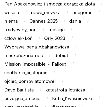
Pan_Abakanowicz_i_smocza_gorączka_złota
wesele
nowa_muzyka
pitagoras
niema
Cannes_2025
dania
tradycyjny_pop
miesiąc
człowiek-koń
Orły_2023
Wyprawa_pana_Abakanowicza
nieskończona_noc
debiut
Mission_Impossible_-_Fallout
spotkania_iii_stopnia
ojciec_bomby_atomowej
Dave_Bautista
katastrofa_lotnicza
buzujące_emocje
Kuba_Kwaśniewski