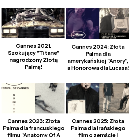
Cannes 2021.
Cannes 2024: Złota
Szokujący "Titane"
Palma dla
nagrodzony Złotą
amerykańskiej "Anory",
Palmą!
a Honorowa dla Lucasa!
Cannes 2023: Złota
Cannes 2025: Złota
Palma dla francuskiego
Palma dla irańskiego
filmu "Anatomy Of A
film o zemście i