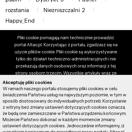
rozstania
Niezniszczalni_2
Happy_End
Pliki cookie pomagają nam technicznie prowadzić
portal Altao.pl. Korzystając z portalu, zgadzasz się na
użycie plików cookie. Pliki cookie są wykorzystywane
tylko do działań techniczno-administracyjnych i nie
przekazują danych osobowych oraz informacji z tej
strony osobom trzecim. Wszystkie artykuły wraz ze
zdjęciami i materiałami dostępnymi na portalu są
Akceptuję pliki cookies
własnością użytkowników. Administrator i właściciel
W ramach naszego portalu stosujemy pliki cookies w celu
portalu nie ponosi odpowiedzialności za tresci
świadczenia Państwu usług na najwyższym poziomie, w tym w
sposób dostosowany do indywidualnych potrzeb. Korzystanie
prezentowane przez autorów artykułów. Dodając
z witryny bez zmiany ustawień dotyczących cookies oznacza,
artykuł, zgadzasz się z regulaminem portalu oraz
że będą one zamieszczane w Państwa urządzeniu końcowym.
ponosisz odpowiedzialność za wszystkie materiały
Możecie Państwo dokonać w każdym momencie zmiany
umieszczone przez Ciebie na stronie altao.pl.
ustawień dotyczących cookies. Jednocześnie informujemy, iż
Szczegóły dostępne w regulaminie portalu.
warunkiem koniecznym do prawidłowej pracy portalu Altao.pl