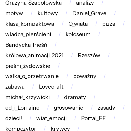
Grażyna_Szapołowska
analizy
motyw
kultowy
Daniel_Grave
klasa_kompaktowa
O_wiata
pizza
władca_pierścieni
koloseum
Bandycka_Pieśń
królowa_animacji_2021
Rzeszów
pieśni_żydowskie
walka_o_przetrwanie
poważny
zabawa
Lovecraft
michał_krzywicki
dramaty
ed_i_Lorraine
głosowanie
zasady
dzieci!
wiat_emocji
Portal_FF
kompozytor
krytycy