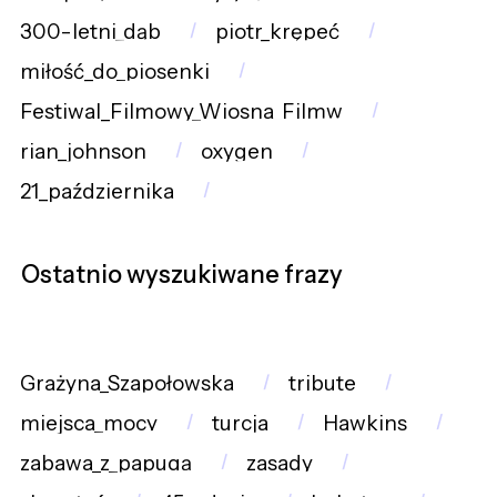
300-letni_dąb
piotr_krępeć
miłość_do_piosenki
Festiwal_Filmowy_Wiosna_Filmw
rian_johnson
oxygen
21_października
Ostatnio wyszukiwane frazy
Grażyna_Szapołowska
tribute
miejsca_mocy
turcja
Hawkins
zabawa_z_papugą
zasady