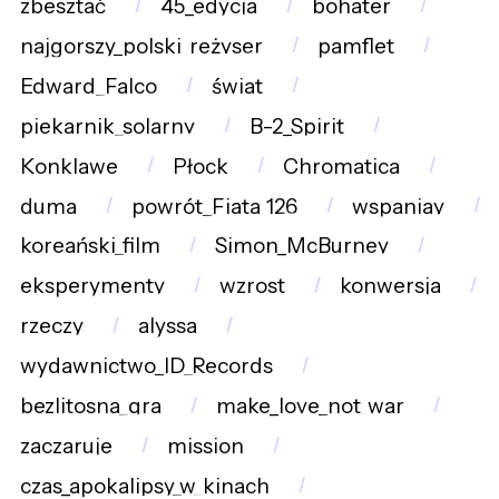
zbesztać
45_edycja
bohater
najgorszy_polski_reżyser
pamflet
Edward_Falco
świat
piekarnik_solarny
B-2_Spirit
Konklawe
Płock
Chromatica
duma
powrót_Fiata_126
wspaniay
koreański_film
Simon_McBurney
eksperymenty
wzrost
konwersja
rzeczy
alyssa
wydawnictwo_ID_Records
bezlitosna_gra
make_love_not_war
zaczaruje
mission
czas_apokalipsy_w_kinach