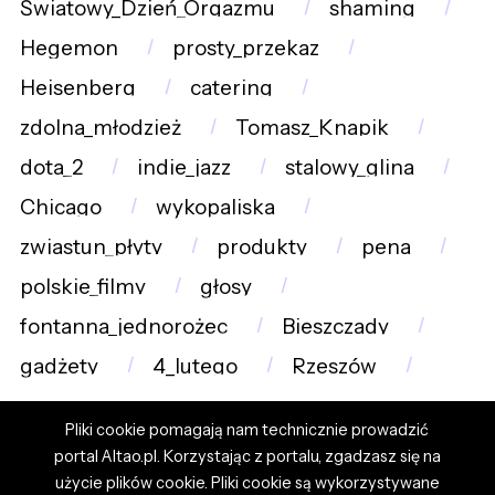
Światowy_Dzień_Orgazmu
shaming
Hegemon
prosty_przekaz
Heisenberg
catering
zdolna_młodzież
Tomasz_Knapik
dota_2
indie_jazz
stalowy_glina
Chicago
wykopaliska
zwiastun_płyty
produkty
pena
polskie_filmy
głosy
fontanna_jednorożec
Bieszczady
gadżety
4_lutego
Rzeszów
Pliki cookie pomagają nam technicznie prowadzić
portal Altao.pl. Korzystając z portalu, zgadzasz się na
użycie plików cookie. Pliki cookie są wykorzystywane