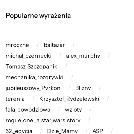
Popularne wyrażenia
mroczne
Baltazar
michał_czernecki
alex_murphy
Tomasz_Szczepanik
mechanika_rozgrywki
jubileuszowy_Pyrkon
Blizny
terenia
Krzysztof_Rydzelewski
fala_powodziowa
wzloty
rogue_one:_a_star_wars_story
62._edycja
Dzie_Mamy
ASP