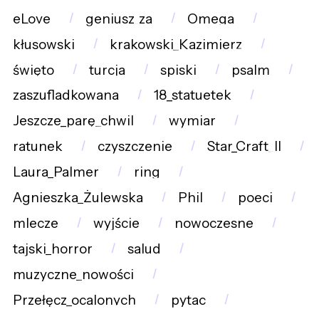
eLove
geniusz_za
Omega
kłusowski
krakowski_Kazimierz
święto
turcja
spiski
psalm
zaszufladkowana
18_statuetek
Jeszcze_parę_chwil
wymiar
ratunek
czyszczenie
Star_Craft_II
Laura_Palmer
ring
Agnieszka_Żulewska
Phil
poeci
mlecze
wyjście
nowoczesne
tajski_horror
salud
muzyczne_nowości
Przełęcz_ocalonych
pytac