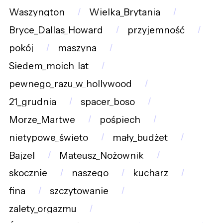
Waszyngton
Wielka_Brytania
Bryce_Dallas_Howard
przyjemność
pokój
maszyna
Siedem_moich_lat
pewnego_razu_w_hollywood
21_grudnia
spacer_boso
Morze_Martwe
pośpiech
nietypowe_święto
mały_budżet
Bajzel
Mateusz_Nożownik
skocznie
naszego
kucharz
fina
szczytowanie
zalety_orgazmu