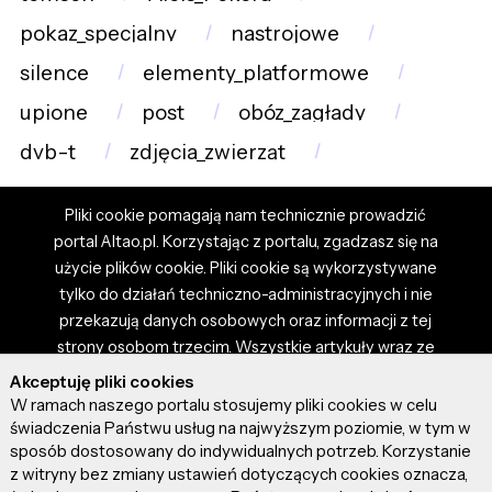
pokaz_specjalny
nastrojowe
silence
elementy_platformowe
upione
post
obóz_zagłady
dvb-t
zdjęcia_zwierząt
Pliki cookie pomagają nam technicznie prowadzić
portal Altao.pl. Korzystając z portalu, zgadzasz się na
użycie plików cookie. Pliki cookie są wykorzystywane
tylko do działań techniczno-administracyjnych i nie
przekazują danych osobowych oraz informacji z tej
strony osobom trzecim. Wszystkie artykuły wraz ze
zdjęciami i materiałami dostępnymi na portalu są
Akceptuję pliki cookies
własnością użytkowników. Administrator i właściciel
W ramach naszego portalu stosujemy pliki cookies w celu
portalu nie ponosi odpowiedzialności za tresci
świadczenia Państwu usług na najwyższym poziomie, w tym w
sposób dostosowany do indywidualnych potrzeb. Korzystanie
prezentowane przez autorów artykułów. Dodając
z witryny bez zmiany ustawień dotyczących cookies oznacza,
artykuł, zgadzasz się z regulaminem portalu oraz