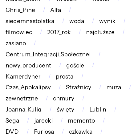
Chris_Pine
Alfa
siedemnastolatka
woda
wynik
filmowiec
2017_rok
najdłuższe
zasiano
Centrum_Integracji_Społecznej
nowy_producent
goście
Kamerdyner
prosta
Czas_Apokalipsy
Strażnicy
muza
zewnętrzne
chmury
Joanna_Kulig
święty
Lublin
Sega
jarecki
memento
DVD
Furiosa
czkawka