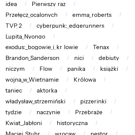
idea
Pierwszy_raz
Przełęcz_ocalonych
emma_roberts
TVP_2
cyberpunk:_edgerunners
Lupita_Nyongo
exodus:_bogowie_i_kr_lowie
Tenax
Brandon_Sanderson
nici
debiuty
niczym
Flow
panika
książki
wojna_w_Wietnamie
Królowa
taniec
aktorka
władysław_strzemiński
pizzerinki
tydzie
naczynie
Przebraże
Kwiat_Jabłoni
historyczna
Maciej_Stuhr
wrocaw
nestor