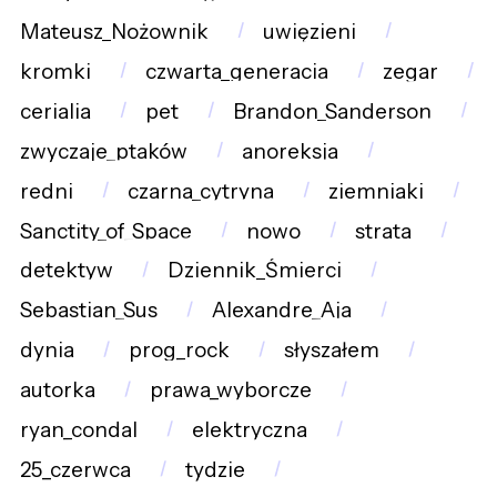
Mateusz_Nożownik
uwięzieni
kromki
czwarta_generacja
zegar
cerialia
pet
Brandon_Sanderson
zwyczaje_ptaków
anoreksja
redni
czarna_cytryna
ziemniaki
Sanctity_of_Space
nowo
strata
detektyw
Dziennik_Śmierci
Sebastian_Sus
Alexandre_Aja
dynia
prog_rock
słyszałem
autorka
prawa_wyborcze
ryan_condal
elektryczna
25_czerwca
tydzie