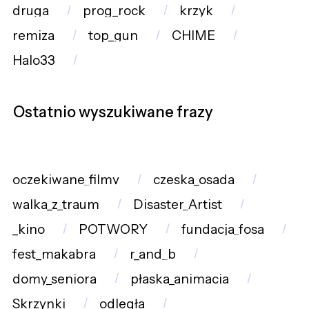
druga
prog_rock
krzyk
remiza
top_gun
CHIME
Halo33
Ostatnio wyszukiwane frazy
oczekiwane_filmy
czeska_osada
walka_z_traum
Disaster_Artist
_kino
POTWORY
fundacja_fosa
fest_makabra
r_and_b
domy_seniora
płaska_animacja
Skrzynki
odległa