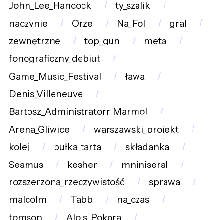
John_Lee_Hancock
ty_szalik
naczynie
Orze
Na_Fol
gral
zewnętrzne
top_gun
meta
fonograficzny_debiut
Game_Music_Festival
ława
Denis_Villeneuve
Bartosz_Administratorr_Marmol
Arena_Gliwice
warszawski_projekt
kolej
bułka_tarta
składanka
Seamus
kesher
mniniseral
rozszerzona_rzeczywistość
sprawa
malcolm
Tabb
na_czas
tomson
Alois_Pokora