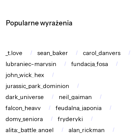
Popularne wyrażenia
_t.love
sean_baker
carol_danvers
lubraniec-marysin
fundacja_fosa
john_wick_hex
jurassic_park_dominion
dark_universe
neil_gaiman
falcon_heavy
feudalna_japonia
domy_seniora
fryderyki
alita:_battle_angel
alan_rickman