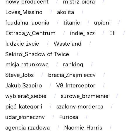
nowy_producent
mistrz_pióra
Loves_Missing
akolita
feudalna_japonia
titanic
upieni
Estrada_w_Centrum
indie_jazz
Eli
ludzkie_życie
Wasteland
Sekiro:_Shadow_of_Twice
misja_ratunkowa
ranking
Steve_Jobs
bracia_Znajmieccy
Jakub_Szapiro
V8_Interceptor
wybierać_siebie
surowe_brzmienie
pięć_kategorii
szalony_morderca
udar_słoneczny
Furiosa
agencja_rządowa
Naomie_Harris