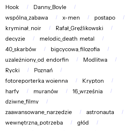
Hook
Danny_Boyle
wspólna_zabawa
x-men
postapo
kryminał_noir
Rafał_Gręźlikowski
decyzje
melodic_death_metal
40_skarbów
bigcycowa_filozofia
uzależniony_od_endorfin
Modlitwa
Rycki
Poznań
fotoreporterka_wojenna
Krypton
harfy
muranów
16_września
dziwne_filmy
zaawansowane_narzędzie
astronauta
wewnętrzna_potrzeba
głód