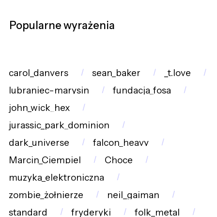
Popularne wyrażenia
carol_danvers
sean_baker
_t.love
lubraniec-marysin
fundacja_fosa
john_wick_hex
jurassic_park_dominion
dark_universe
falcon_heavy
Marcin_Ciempiel
Choce
muzyka_elektroniczna
zombie_żołnierze
neil_gaiman
standard
fryderyki
folk_metal