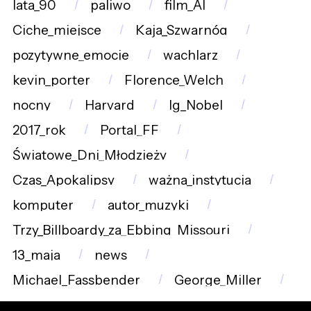
lata_90
paliwo
film_AI
Ciche_miejsce
Kaja_Szwarnóg
pozytywne_emocje
wachlarz
kevin_porter
Florence_Welch
nocny
Harvard
Ig_Nobel
2017_rok
Portal_FF
Światowe_Dni_Młodzieży
Czas_Apokalipsy
ważna_instytucja
komputer
autor_muzyki
Trzy_Billboardy_za_Ebbing_Missouri
13_maja
news
Michael_Fassbender
George_Miller