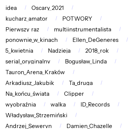
idea
Oscary_2021
kucharz_amator
POTWORY
Pierwszy_raz
multiinstrumentalista
ponownie_w_kinach
Ellen_DeGeneres
5_kwietnia
Nadzieja
2018_rok
serial_oryginalny
Bogusław_Linda
Tauron_Arena_Kraków
Arkadiusz_Jakubik
Ta_druga
Na_końcu_świata
Clipper
wyobraźnia
walka
ID_Records
Władysław_Strzemiński
Andrzej_Seweryn
Damien_Chazelle