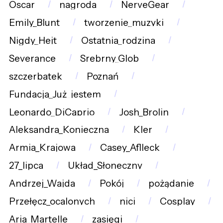
Oscar
nagroda
NerveGear
Emily_Blunt
tworzenie_muzyki
Nigdy_Hejt
Ostatnia_rodzina
Severance
Srebrny_Glob
szczerbatek
Poznań
Fundacja_Już_jestem
Leonardo_DiCaprio
Josh_Brolin
Aleksandra_Konieczna
Kler
Armia_Krajowa
Casey_Aflleck
27_lipca
Układ_Słoneczny
Andrzej_Wajda
Pokój
pożądanie
Przełęcz_ocalonych
nici
Cosplay
Aria_Martelle
zasięgi