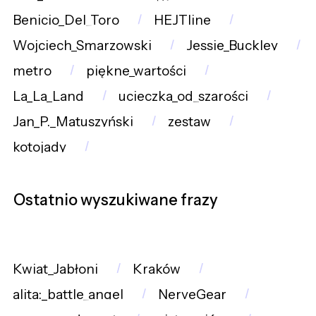
Benicio_Del_Toro
HEJTline
Wojciech_Smarzowski
Jessie_Buckley
metro
piękne_wartości
La_La_Land
ucieczka_od_szarości
Jan_P._Matuszyński
zestaw
kotojady
Ostatnio wyszukiwane frazy
Kwiat_Jabłoni
Kraków
alita:_battle_angel
NerveGear