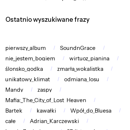
Ostatnio wyszukiwane frazy
pierwszy_album
SoundnGrace
nie_jestem_bogiem
wirtuoz_pianina
ślonsko_godka
zmarła_wokalistka
unikatowy_klimat
odmiana_losu
Mandy
zaspy
Mafia:_The_City_of_Lost_Heaven
Bartek
kawałki
Wpół_do_Bluesa
całe
Adrian_Karczewski