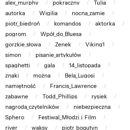
alex_murphy
pokraczny
Tulia
autorka
Wigilia
nocna_zamie
piotr_biedroń
komandos
aktorka
pogrom
Wpół_do_Bluesa
gorzkie_słowa
Zenek
Viking1
simon
pisanie_artykułów
spaghetti
gala
14_listopada
znaki
można
Bela_Lugosi
namiętność
Francis_Lawrence
zabawne
Todd_Phillips
rysiek
nagroda_czytelników
niebezpieczna
Sphero
Festiwal_Młodzi_i_Film
river
waksy
piotr_bogutyn