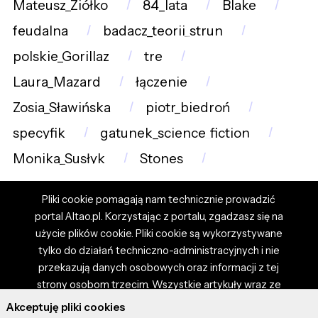
Mateusz_Ziółko
84_lata
Blake
feudalna
badacz_teorii_strun
polskie_Gorillaz
tre
Laura_Mazard
łączenie
Zosia_Sławińska
piotr_biedroń
specyfik
gatunek_science_fiction
Monika_Susłyk
Stones
Pliki cookie pomagają nam technicznie prowadzić
portal Altao.pl. Korzystając z portalu, zgadzasz się na
użycie plików cookie. Pliki cookie są wykorzystywane
tylko do działań techniczno-administracyjnych i nie
przekazują danych osobowych oraz informacji z tej
strony osobom trzecim. Wszystkie artykuły wraz ze
zdjęciami i materiałami dostępnymi na portalu są
Akceptuję pliki cookies