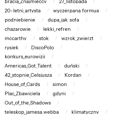
bracia_Znajmieccy
27_listopada
20-letni_artysta
wyczerpana_formua
podniebienie
dupa_jak_sofa
chazarowie
lekki_refren
mccarthy
stok
wzrok_zwierzt
rysiek
DiscoPolo
konkurs_eurowizji
Americas_Got_Talent
duński
42_stopnie_Celsjusza
Kordan
House_of_Cards
simon
Plac_Zbawiciela
gdyni
Out_of_the_Shadows
teleskop_jamesa_webba
klimatyczny