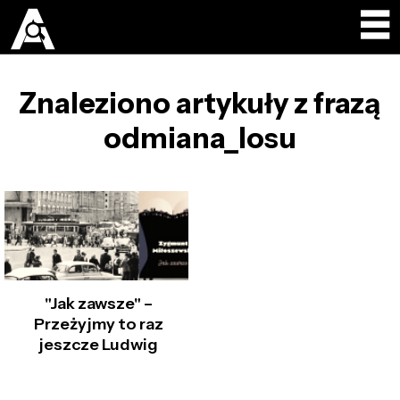
Znaleziono artykuły z frazą
odmiana_losu
"Jak zawsze" –
Przeżyjmy to raz
jeszcze Ludwig