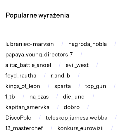
Popularne wyrażenia
lubraniec-marysin
nagroda_nobla
papaya_young_directors_7
alita:_battle_angel
evil_west
feyd_rautha
r_and_b
kings_of_leon
sparta
top_gun
1_tb
na_czas
die_jung
kapitan_ameryka
dobro
DiscoPolo
teleskop_jamesa_webba
13_masterchef
konkurs_eurowizji