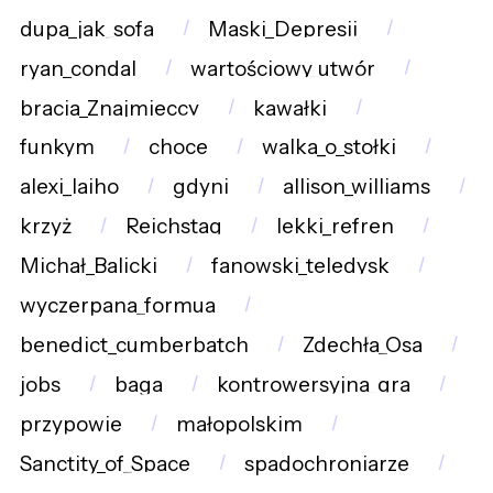
dupa_jak_sofa
Maski_Depresji
ryan_condal
wartościowy_utwór
bracia_Znajmieccy
kawałki
funkym
choce
walka_o_stołki
alexi_laiho
gdyni
allison_williams
krzyż
Reichstag
lekki_refren
Michał_Balicki
fanowski_teledysk
wyczerpana_formua
benedict_cumberbatch
Zdechła_Osa
jobs
baga
kontrowersyjna_gra
przypowie
małopolskim
Sanctity_of_Space
spadochroniarze