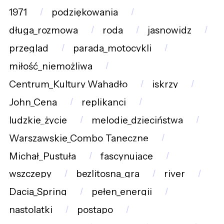
1971
podziękowania
długa_rozmowa
roda
jasnowidz
przeglad
parada_motocykli
miłość_niemożliwa
Centrum_Kultury_Wahadło
iskrzy
John_Cena
replikanci
ludzkie_życie
melodie_dzieciństwa
Warszawskie_Combo_Taneczne
Michał_Pustuła
fascynujące
wszczepy
bezlitosna_gra
river
Dacia_Spring
pełen_energii
nastolatki
postapo