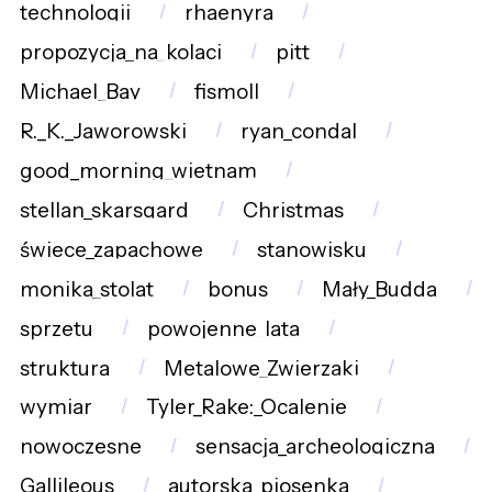
technologii
rhaenyra
propozycja_na_kolacj
pitt
Michael_Bay
fismoll
R._K._Jaworowski
ryan_condal
good_morning_wietnam
stellan_skarsgard
Christmas
świece_zapachowe
stanowisku
monika_stolat
bonus
Mały_Budda
sprzetu
powojenne_lata
struktura
Metalowe_Zwierzaki
wymiar
Tyler_Rake:_Ocalenie
nowoczesne
sensacja_archeologiczna
Gallileous
autorska_piosenka