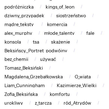
podróżniczka
kings_of_leon
dziwny_przypadek
siostrzeństwo
mądre_teksty_
komercja
alex_murphy
młode_talenty
fale
konsola
tsa
skażenie
Beksińscy._Portret_podwójny
bez_chemii
używać
Tomasz_Beksiński
Magdalena_Grzebałkowska
O_wiata
Liam_Cunningham
Kazimierze_Wielki
Zofia_Beksińska
komfortu
urokliwy
z_tarczą
ród_Atrydów