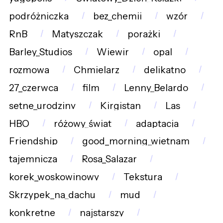
podróżniczka
bez_chemii
wzór
RnB
Matyszczak
porażki
Barley_Studios
Wiewir
opal
rozmowa
Chmielarz
delikatno
27_czerwca
film
Lenny_Belardo
setne_urodziny
Kirgistan
Las
HBO
różowy_świat
adaptacja
Friendship
good_morning_wietnam
tajemnicza
Rosa_Salazar
korek_woskowinowy
Tekstura
Skrzypek_na_dachu
mud
konkretne
najstarszy