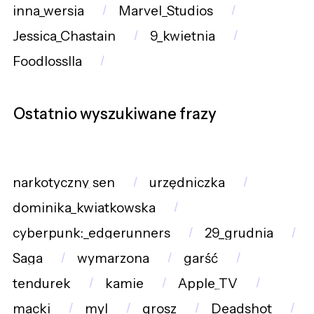
inna_wersja
Marvel_Studios
Jessica_Chastain
9_kwietnia
Foodlosslla
Ostatnio wyszukiwane frazy
narkotyczny_sen
urzędniczka
dominika_kwiatkowska
cyberpunk:_edgerunners
29_grudnia
Saga
wymarzona
garść
tendurek
kamie
Apple_TV
macki
myl
grosz
Deadshot