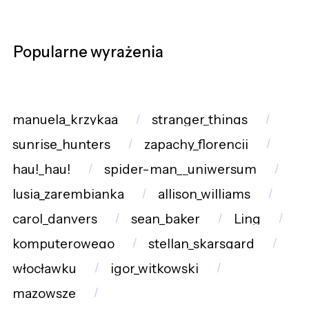
Popularne wyrażenia
manuela_krzykaa
stranger_things
sunrise_hunters
zapachy_florencji
hau!_hau!
spider-man__uniwersum
lusia_zarembianka
allison_williams
carol_danvers
sean_baker
Ling
komputerowego
stellan_skarsgard
włocławku
igor_witkowski
mazowsze