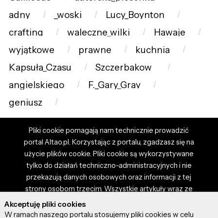
adny
_woski
Lucy_Boynton
crafting
waleczne_wilki
Hawaje
wyjątkowe
prawne
kuchnia
Kapsuła_Czasu
Szczerbakow_
angielskiego
F._Gary_Gray
geniusz
Pliki cookie pomagają nam technicznie prowadzić
portal Altao.pl. Korzystając z portalu, zgadzasz się na
użycie plików cookie. Pliki cookie są wykorzystywane
tylko do działań techniczno-administracyjnych i nie
przekazują danych osobowych oraz informacji z tej
strony osobom trzecim. Wszystkie artykuły wraz ze
zdjęciami i materiałami dostępnymi na portalu są
Akceptuję pliki cookies
własnością użytkowników. Administrator i właściciel
W ramach naszego portalu stosujemy pliki cookies w celu