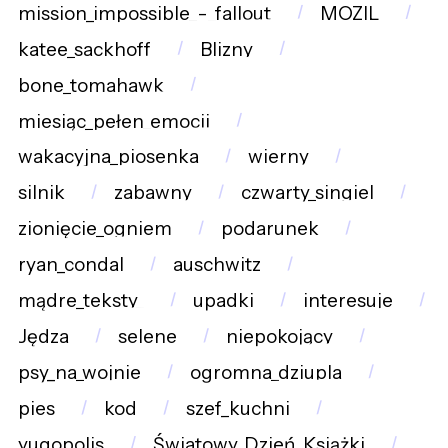
mission_impossible_-_fallout
MOZIL
katee_sackhoff
Blizny
bone_tomahawk
miesiąc_pełen_emocji
wakacyjna_piosenka
wierny
silnik
zabawny
czwarty_singiel
zionięcie_ogniem
podarunek
ryan_condal
auschwitz
mądre_teksty_
upadki
interesuje
Jędza
selene
niepokojący
psy_na_wojnie
ogromna_dziupla
pies
kod
szef_kuchni
yugopolis
Światowy_Dzień_Książki