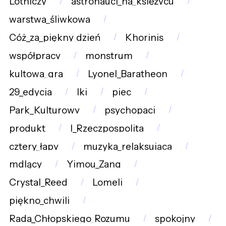
Lotniczy
astronauci_na_księżycu
warstwa_śliwkowa
Cóż_za_piękny_dzień
Khorinis
współpracy
monstrum
kultowa_gra
Lyonel_Baratheon
29_edycja
lki
piec
Park_Kulturowy
psychopaci
produkt
I_Rzeczpospolita
cztery_łapy
muzyka_relaksująca
mdlący
Yimou_Zang
Crystal_Reed
Lomeli
piękno_chwili
Rada_Chłopskiego_Rozumu
spokojny