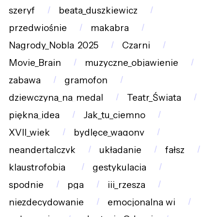
szeryf
beata_duszkiewicz
przedwiośnie
makabra
Nagrody_Nobla_2025
Czarni
Movie_Brain
muzyczne_objawienie
zabawa
gramofon
dziewczyna_na_medal
Teatr_Świata
piękna_idea
Jak_tu_ciemno
XVII_wiek
bydlęce_wagony
neandertalczyk
układanie
fałsz
klaustrofobia_
gestykulacja
spodnie
pga
iii_rzesza
niezdecydowanie
emocjonalna_wi