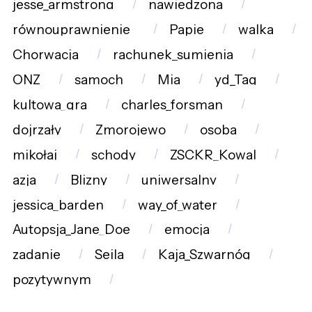
jesse_armstrong
nawiedzona
równouprawnienie_
Papie
walka
Chorwacja
rachunek_sumienia
ONZ
samoch
Mia
yd_Tag
kultowa_gra
charles_forsman
dojrzały
Zmorojewo
osoba
mikołaj
schody
ZSCKR_Kowal
azja
Blizny
uniwersalny
jessica_barden
way_of_water
Autopsja_Jane_Doe
emocja
zadanie
Seila
Kaja_Szwarnóg
pozytywnym