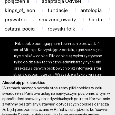
połączenie
adaptacja_Odysei
kings_of_leon
fundacje
antologia
prywatno
smażone_owady
harda
ostatni_pocig
rosysjki_folk
Pliki cookie pomagają nam technicznie prowadzić
portal Altao.pl. Korzystając z portalu, zgadzasz się na
użycie plików cookie. Pliki cookie są wykorzystywane
tylko do działań techniczno-administracyjnych i nie
przekazują danych osobowych oraz informacji z tej
strony osobom trzecim. Wszystkie artykuły wraz ze
zdjęciami i materiałami dostępnymi na portalu są
Akceptuję pliki cookies
własnością użytkowników. Administrator i właściciel
W ramach naszego portalu stosujemy pliki cookies w celu
portalu nie ponosi odpowiedzialności za tresci
świadczenia Państwu usług na najwyższym poziomie, w tym w
sposób dostosowany do indywidualnych potrzeb. Korzystanie
prezentowane przez autorów artykułów. Dodając
z witryny bez zmiany ustawień dotyczących cookies oznacza,
artykuł, zgadzasz się z regulaminem portalu oraz
że będą one zamieszczane w Państwa urządzeniu końcowym.
ponosisz odpowiedzialność za wszystkie materiały
Możecie Państwo dokonać w każdym momencie zmiany