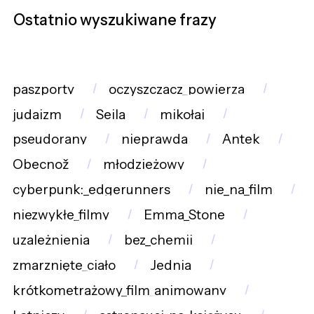
Ostatnio wyszukiwane frazy
paszporty
oczyszczacz_powierza
judaizm
Seila
mikołaj
pseudorany
nieprawda
Antek
Obecnož
młodzieżowy
cyberpunk:_edgerunners
nie_na_film
niezwykłe_filmy
Emma_Stone
uzależnienia
bez_chemii
zmarznięte_ciało
Jednia
krótkometrażowy_film_animowany