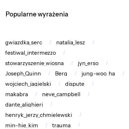
Popularne wyrażenia
gwiazdka_serc
natalia_lesz
festiwal_intermezzo
stowarzyszenie_wiosna
jyn_erso
Joseph_Quinn
Berg
jung-woo_ha
wojciech_jagielski
dispute
makabra
neve_campbell
dante_alighieri
henryk_jerzy_chmielewski
min-hie_kim
trauma