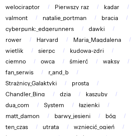
welociraptor
Pierwszy_raz
kadar
valmont
natalie_portman
bracia
cyberpunk:_edgerunners
dawki
rower
Harvard
Maria_Magdalena
wietlik
sierpc
kudowa-zdrj
ciemno
owca
śmierć
waksy
fan_serwis
r_and_b
Strażnicy_Galaktyki
prostą
Chandler_Bing
dzia
kaszuby
dua_com
System
łazienki
matt_damon
barwy_jesieni
bóg
ten_czas
utrata
wzniecić_ogień