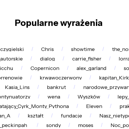
Popularne wyrażenia
czygielski
Chris
showtime
the_no
_autorskie
dialog
carrie_fisher
lorr
icchu
Copernicon
alex_garland
so
rrenowie
krwawoczerwony
kapitan_Kirk
Kasia_Lins
bankrut
narodowe_przywar
ontynuatorzy
wena
Wyszków
lepy
atający_Cyrk_Monty_Pythona
Eleven
pra
an_A
kształt
fundacje
Nasz_nietyp
_peckinpah_
sondy
moses
Noc_po