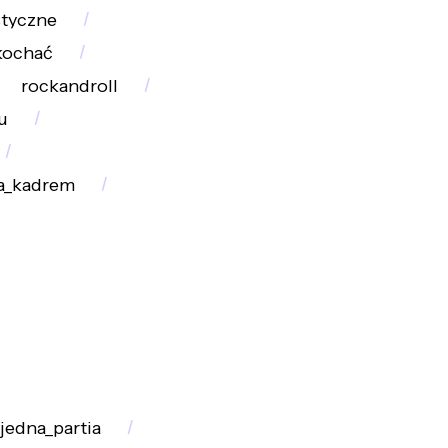
styczne
kochać
rockandroll
u
a_kadrem
jedna_partia