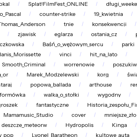
okal
Splat!FilmFest_ONLINE
długi_week
o_Pascal
counter-strike
19_kwietnia
Thomas_Anderson
tnie
konsekwencji
zjawisk
eglarza
ostania_cz
czkowska
Baśń_o_wężowym_sercu
parki
lanis_Morissette
vinci
hit_na_lato
Smooth_Criminal
worrenowie
poszukiw
a_or
Marek_Modzelewski
korg
świ
taraj
popowa_ballada
arthouse
re
tformówka
walka_o_stołki
wygodny
roszek
fantastyczne
Historia_zespołu_Fi
Mamamusic_Studio
cover
mniejsze_zło
deszcze_meteorw
Hydropolis
Kinga
y_pop
Lyonel_Baratheon
kultowe_auta