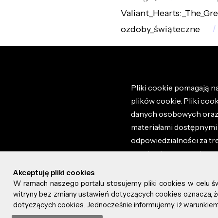
Valiant_Hearts:_The_Gr
ozdoby_świąteczne
Pliki cookie pomagają na
plików cookie. Pliki coo
danych osobowych oraz i
materiałami dostępnymi 
odpowiedzialności za tr
regulaminem portalu ora
stronie altao.pl. Szczeg
Akceptuję pliki cookies
W ramach naszego portalu stosujemy pliki cookies w celu 
© 2026 altao.pl. Wszyst
witryny bez zmiany ustawień dotyczących cookies oznacza
dotyczących cookies. Jednocześnie informujemy, iż warunkiem 
0.043