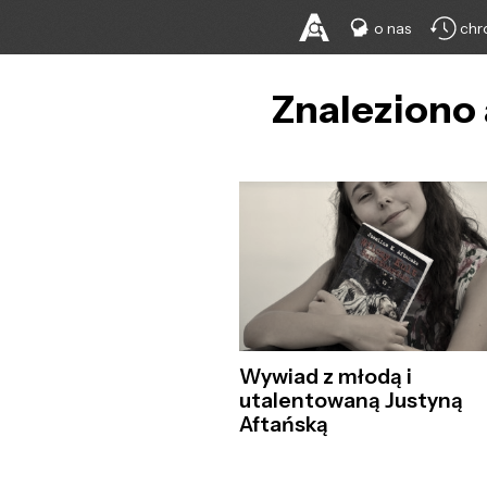
o nas
chr
Znaleziono 
Wywiad z młodą i
utalentowaną Justyną
Aftańską