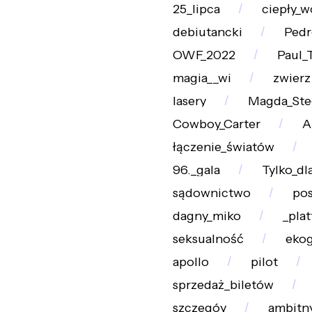
25_lipca
ciepły_w
debiutancki
Pedr
OWF_2022
Paul_
magia__wi
zwierz
lasery
Magda_Ste
Cowboy_Carter
A
łączenie_światów
96._gala
Tylko_dl
sądownictwo
pos
dagny_miko
_pla
seksualność
ekog
apollo
pilot
sprzedaż_biletów
szczegóy
ambitn