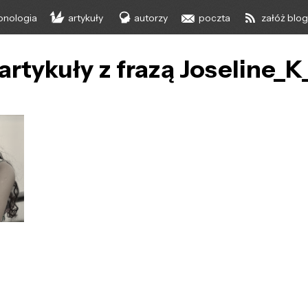
onologia
artykuły
autorzy
poczta
załóż blo
artykuły z frazą Joseline_