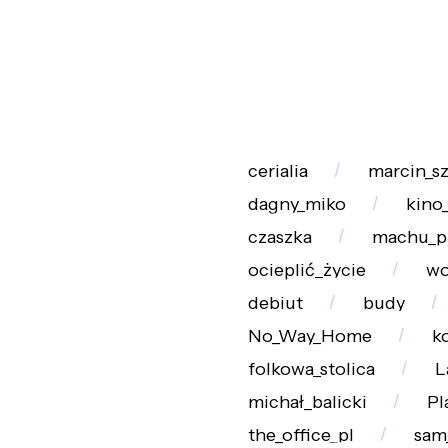
cerialia
marcin_sz
dagny_miko
kino
czaszka
machu_p
ocieplić_życie
wo
debiut
budy
No_Way_Home
k
folkowa_stolica
L
michał_balicki
Pl
the_office_pl
sam