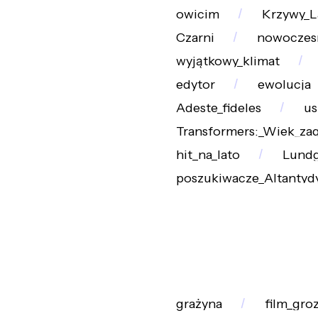
owicim
Krzywy_L
Czarni
nowoczes
wyjątkowy_klimat
edytor
ewolucja
Adeste_fideles
us
Transformers:_Wiek_za
hit_na_lato
Lund
poszukiwacze_Altantyd
grażyna
film_gro