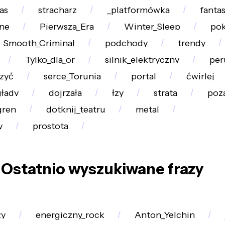
as
stracharz
_platformówka
fanta
ne
Pierwsza_Era
Winter_Sleep
po
Smooth_Criminal
podchody
trendy
Tylko_dla_or
silnik_elektryczny
per
zyć
serce_Torunia
portal
ćwirlej
głady
dojrzała
łzy
strata
poz
gren
dotknij_teatru
metal
y
prostota
Ostatnio wyszukiwane frazy
zy
energiczny_rock
Anton_Yelchin