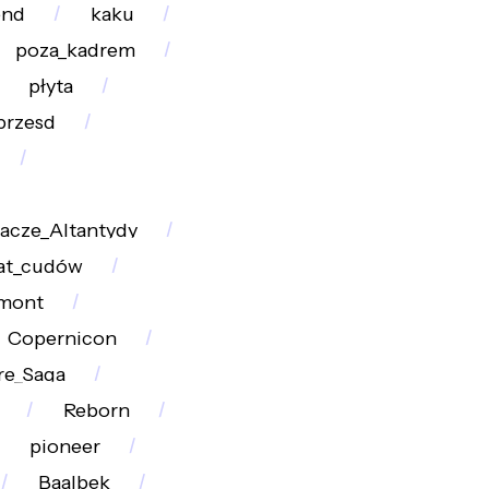
end
kaku
poza_kadrem
płyta
przesd
acze_Altantydy
at_cudów
mont
Copernicon
re_Saga
Reborn
pioneer
Baalbek