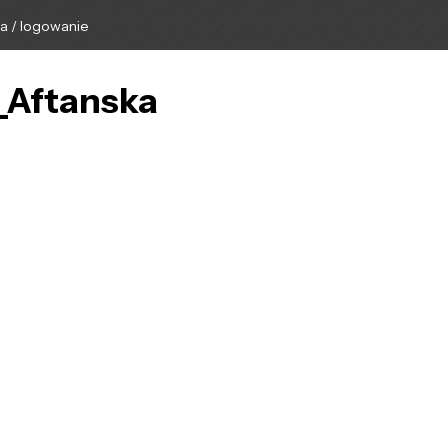
ga / logowanie
K_Aftanska