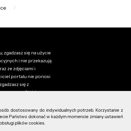
sce
, zgadzasz się na użycie
cyjnych i nie przekazują
az ze zdjęciami i
iciel portalu nie ponosi
zgadzasz się z
zone przez Ciebie na
osób dostosowany do indywidualnych potrzeb. Korzystanie z
ożecie Państwo dokonać w każdym momencie zmiany ustawień
obsługi plików cookies.