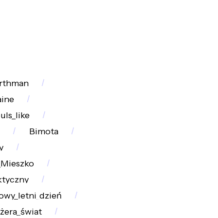
rthman
aine
uls_like
Bimota
y
_Mieszko
ktyczny
owy_letni_dzień
żera_świat