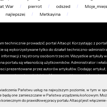
eat_War
pierrot
odszed
Moje_miej
najlepszej
Metkayina
m technicznie prowadzić portal Altao.pl. Korzystając z portalu
kie są wykorzystywane tylko do działań techniczno-administra
nformacji z tej strony osobom trzecim. Wszystkie artykuły wr
na portalu są własnością użytkowników. Administrator i właśc
esci prezentowane przez autorów artykułów. Dodając artykuł, 
z ponosisz odpowiedzialność za wszystkie materiały umieszc
óły dostępne w regulaminie portalu.
świadczenia Państwu usług na najwyższym poziomie, w tym w sp
kie prawa zastrzeżone.
, że będą one zamieszczane w Państwa urządzeniu końcowym. M
koniecznym do prawidłowej pracy portalu Altao.pl jest włączenie 