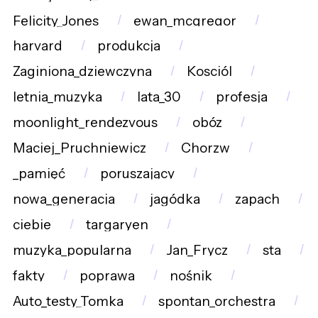
Felicity_Jones
ewan_mcgregor
harvard
produkcja
Zaginiona_dziewczyna
Kosciól
letnia_muzyka
lata_30
profesja
moonlight_rendezvous
obóz
Maciej_Pruchniewicz
Chorzw
_pamięć
poruszający
nowa_generacja
jagódka
zapach
ciebie
targaryen
muzyka_popularna
Jan_Frycz
sta
fakty
poprawa
nośnik
Auto_testy_Tomka
spontan_orchestra