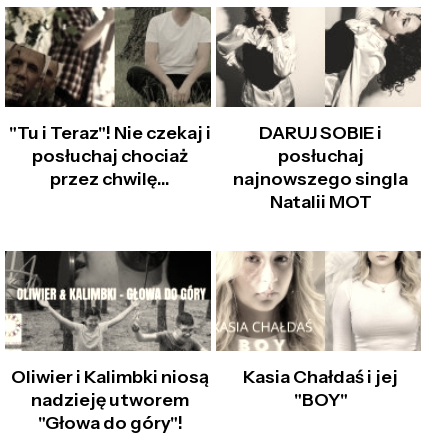
"Tu i Teraz"! Nie czekaj i
DARUJ SOBIE i
posłuchaj chociaż
posłuchaj
przez chwilę…
najnowszego singla
Natalii MOT
Oliwier i Kalimbki niosą
Kasia Chałdaś i jej
nadzieję utworem
"BOY"
"Głowa do góry"!