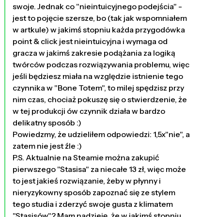
swoje. Jednak co "nieintuicyjnego podejścia" -
jest to pojęcie szersze, bo (tak jak wspomniałem
w artkule) w jakimś stopniu każda przygodówka
point & click jest nieintuicyjna i wymaga od
gracza w jakimś zakresie podążania za logiką
twórców podczas rozwiązywania problemu, więc
jeśli będziesz miała na względzie istnienie tego
czynnika w "Bone Totem", to milej spędzisz przy
nim czas, chociaż pokuszę się o stwierdzenie, że
w tej produkcji ów czynnik działa w bardzo
delikatny sposób :)
Powiedzmy, że udzieliłem odpowiedzi: 1,5x"nie", a
zatem nie jest źle :)
P.S. Aktualnie na Steamie można zakupić
pierwszego "Stasisa" za niecałe 13 zł, więc może
to jest jakieś rozwiązanie, żeby w płynny i
nieryzykowny sposób zapoznać się ze stylem
tego studia i zderzyć swoje gusta z klimatem
"Stasisów"? Mam nadzieję, że w jakimś stopniu