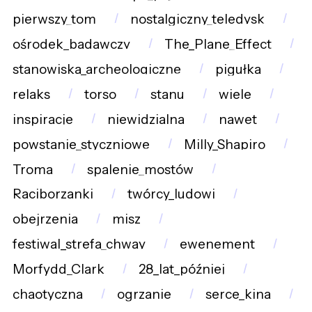
pierwszy_tom
nostalgiczny_teledysk
ośrodek_badawczy
The_Plane_Effect
stanowiska_archeologiczne
pigułka
relaks
torso
stanu
wiele
inspiracje
niewidzialna
nawet
powstanie_styczniowe
Milly_Shapiro
Troma
spalenie_mostów
Raciborzanki
twórcy_ludowi
obejrzenia
misz
festiwal_strefa_chway
ewenement
Morfydd_Clark
28_lat_później
chaotyczna
ogrzanie
serce_kina