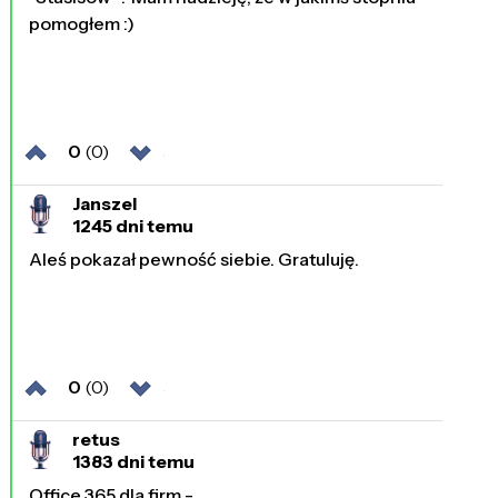
pomogłem :)
0
(0)
Janszel
1245 dni temu
Aleś pokazał pewność siebie. Gratuluję.
0
(0)
retus
1383 dni temu
Office 365 dla firm -