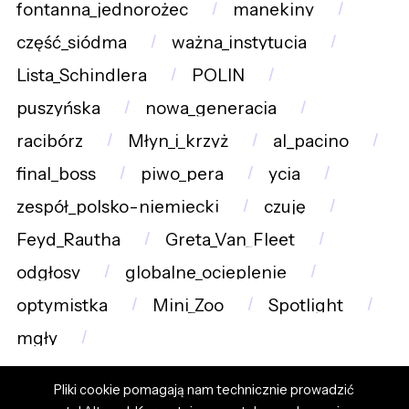
fontanna_jednorożec
manekiny
część_siódma
ważna_instytucja
Lista_Schindlera
POLIN
puszyńska
nowa_generacja
racibórz
Młyn_i_krzyż
al_pacino
final_boss
piwo_pera
ycia
zespół_polsko-niemiecki
czuję
Feyd_Rautha
Greta_Van_Fleet
odgłosy
globalne_ocieplenie
optymistka
Mini_Zoo
Spotlight
mgły
Pliki cookie pomagają nam technicznie prowadzić