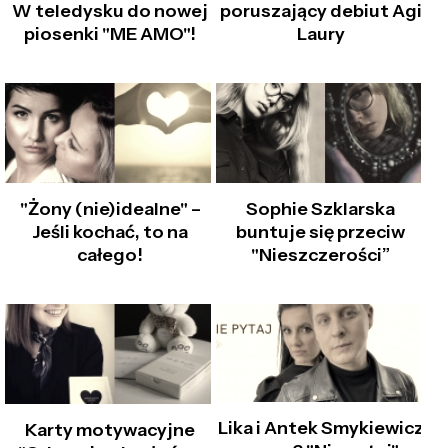
W teledysku do nowej
poruszający debiut Agi
piosenki "ME AMO"!
Laury
"Żony (nie)idealne" –
Sophie Szklarska
Jeśli kochać, to na
buntuje się przeciw
całego!
"Nieszczerości”
Lika i Antek Smykiewicz
Karty motywacyjne