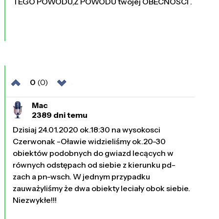
TEGO POWODU,Z POWODU twojej OBECNOSCI .
0
(0)
Mac
2389 dni temu
Dzisiaj 24.01.2020 ok.18:30 na wysokosci
Czerwonak -Oławie widzieliśmy ok.20-30
obiektów podobnych do gwiazd lecących w
równych odstępach od siebie z kierunku pd-
zach a pn-wsch. W jednym przypadku
zauważyliśmy że dwa obiekty leciały obok siebie.
Niezwykłe!!!