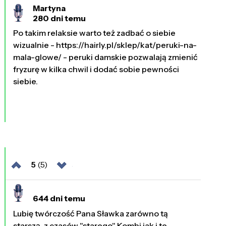
Martyna
280 dni temu
Po takim relaksie warto też zadbać o siebie
wizualnie - https://hairly.pl/sklep/kat/peruki-na-
mala-glowe/ - peruki damskie pozwalają zmienić
fryzurę w kilka chwil i dodać sobie pewności
siebie.
5
(5)
644 dni temu
Lubię twórczość Pana Sławka zarówno tą
starszą, z czasów "starego" Kombi jak i te