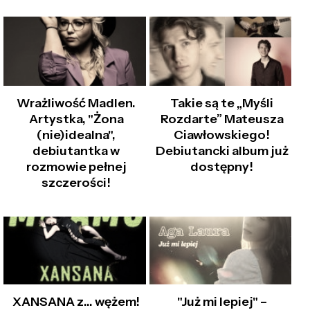
Wrażliwość Madlen.
Takie są te „Myśli
Artystka, "Żona
Rozdarte” Mateusza
(nie)idealna",
Ciawłowskiego!
debiutantka w
Debiutancki album już
rozmowie pełnej
dostępny!
szczerości!
XANSANA z... wężem!
"Już mi lepiej" –