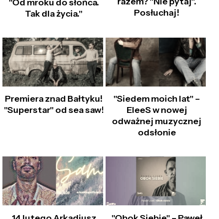
razem? "Nie pytaj".
"Od mroku do słońca.
Posłuchaj!
Tak dla życia."
Premiera znad Bałtyku!
"Siedem moich lat" –
"Superstar" od sea saw!
EleeS w nowej
odważnej muzycznej
odsłonie
14 lutego Arkadiusz
"Obok Siebie" – Paweł