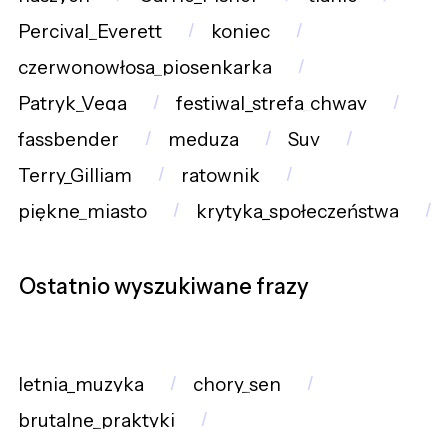
Percival_Everett
koniec
czerwonowłosa_piosenkarka
Patryk_Vega
festiwal_strefa_chway
fassbender
meduza
Suv
Terry_Gilliam
ratownik
piękne_miasto
krytyka_społeczeństwa
Ostatnio wyszukiwane frazy
letnia_muzyka
chory_sen
brutalne_praktyki