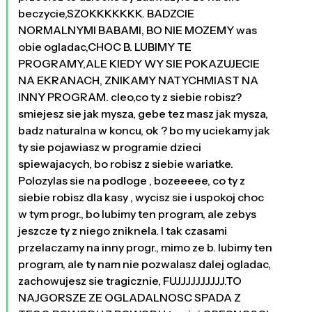
beczycie,SZOKKKKKKK. BADZCIE
NORMALNYMI BABAMI, BO NIE MOZEMY was
obie ogladac,CHOC B. LUBIMY TE
PROGRAMY,ALE KIEDY WY SIE POKAZUJECIE
NA EKRANACH, ZNIKAMY NATYCHMIAST NA
INNY PROGRAM. cleo,co ty z siebie robisz?
smiejesz sie jak mysza, gebe tez masz jak mysza,
badz naturalna w koncu, ok ? bo my uciekamy jak
ty sie pojawiasz w programie dzieci
spiewajacych, bo robisz z siebie wariatke.
Polozylas sie na podloge , bozeeeee, co ty z
siebie robisz dla kasy , wycisz sie i uspokoj choc
w tym progr., bo lubimy ten program, ale zebys
jeszcze ty z niego zniknela. I tak czasami
przelaczamy na inny progr., mimo ze b. lubimy ten
program, ale ty nam nie pozwalasz dalej ogladac,
zachowujesz sie tragicznie, FUJJJJJJJJJJ.TO
NAJGORSZE ZE OGLADALNOSC SPADA Z