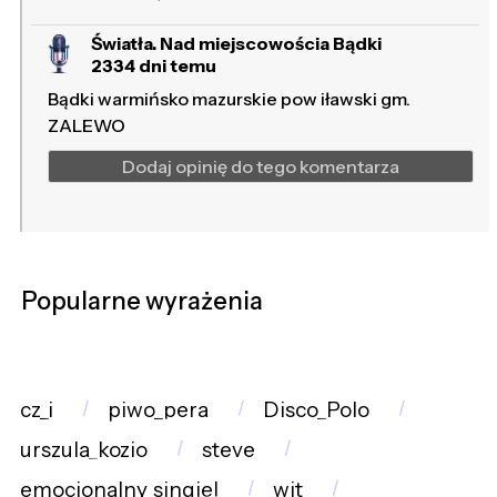
Światła. Nad miejscowościa Bądki
2334 dni temu
Bądki warmińsko mazurskie pow iławski gm.
ZALEWO
Dodaj opinię do tego komentarza
Popularne wyrażenia
cz_i
piwo_pera
Disco_Polo
urszula_kozio
steve
emocjonalny_singiel
wit