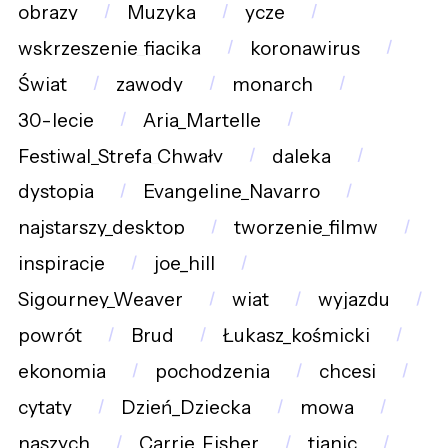
obrazy
Muzyka
ycze
wskrzeszenie_fiacika
koronawirus
Świat
zawody
monarch
30-lecie
Aria_Martelle
Festiwal_Strefa_Chwały
daleka
dystopia
Evangeline_Navarro
najstarszy_desktop
tworzenie_filmw
inspiracje
joe_hill
Sigourney_Weaver
wiat
wyjazdu
powrót
Brud
Łukasz_kośmicki
ekonomia
pochodzenia
chcesi
cytaty
Dzień_Dziecka
mowa
naszych
Carrie_Fisher
tianic