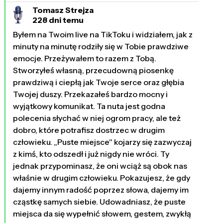
Tomasz Strejza
228 dni temu
Byłem na Twoim live na TikToku i widziałem, jak z
minuty na minutę rodziły się w Tobie prawdziwe
emocje. Przeżywałem to razem z Tobą.
Stworzyłeś własną, przecudowną piosenkę
prawdziwą i ciepłą jak Twoje serce oraz głębia
Twojej duszy. Przekazałeś bardzo mocny i
wyjątkowy komunikat. Ta nuta jest godna
polecenia słychać w niej ogrom pracy, ale też
dobro, które potrafisz dostrzec w drugim
człowieku. „Puste miejsce" kojarzy się zazwyczaj
z kimś, kto odszedł i już nigdy nie wróci. Ty
jednak przypominasz, że oni wciąż są obok nas
właśnie w drugim człowieku. Pokazujesz, że gdy
dajemy innym radość poprzez słowa, dajemy im
cząstkę samych siebie. Udowadniasz, że puste
miejsca da się wypełnić słowem, gestem, zwykłą