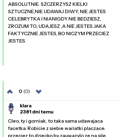
ABSOLUTNIE. SZCZERZYSZ KIELKI
SZTUCZNE,NIE UDAWAJ DIWY, NIE JESTES
CELEBRYTKA I NIANIGDY NIE BEDZIESZ,
ZROZUM TO, UDAJESZ ,A NIE JESTES JAKA
FAKTYCZNIE JESTES, BO NICZYM PRZECIEZ
JESTES.
0
(0)
klara
2381 dni temu
Cleo, ty i gorniak, to taka sama udawajaca
facetka. Robicie z siebie wariatki placzace.
przeciez to dziecko by zauwazylo ze na sile