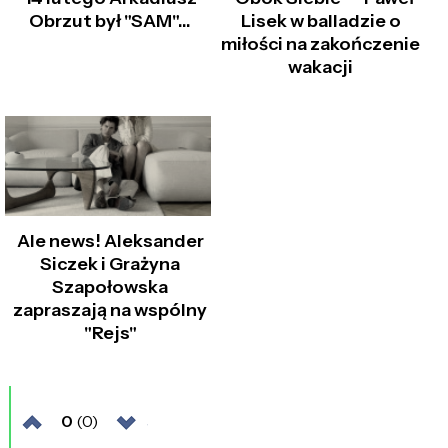
Obrzut był "SAM"...
Lisek w balladzie o
miłości na zakończenie
wakacji
Ale news! Aleksander
Siczek i Grażyna
Szapołowska
zapraszają na wspólny
"Rejs"
0
(0)