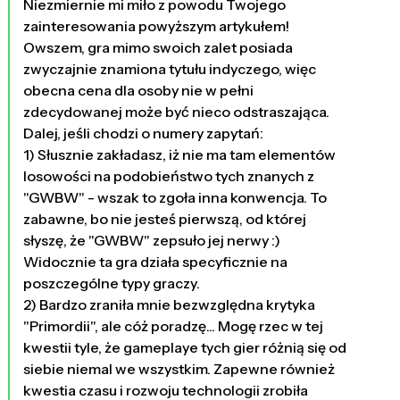
Niezmiernie mi miło z powodu Twojego
zainteresowania powyższym artykułem!
Owszem, gra mimo swoich zalet posiada
zwyczajnie znamiona tytułu indyczego, więc
obecna cena dla osoby nie w pełni
zdecydowanej może być nieco odstraszająca.
Dalej, jeśli chodzi o numery zapytań:
1) Słusznie zakładasz, iż nie ma tam elementów
losowości na podobieństwo tych znanych z
"GWBW" - wszak to zgoła inna konwencja. To
zabawne, bo nie jesteś pierwszą, od której
słyszę, że "GWBW" zepsuło jej nerwy :)
Widocznie ta gra działa specyficznie na
poszczególne typy graczy.
2) Bardzo zraniła mnie bezwzględna krytyka
"Primordii", ale cóż poradzę... Mogę rzec w tej
kwestii tyle, że gameplaye tych gier różnią się od
siebie niemal we wszystkim. Zapewne również
kwestia czasu i rozwoju technologii zrobiła