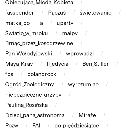
Obiecująca_Młoda_Kobieta
fassbender
Pączuś
świętowanie
matka_bo__ __a
uparty
Światło_w_mroku
małpy
Brnąc_przez_kosodrzewinę
Pan_Wołodyjowski
wprowadzi
Maya_Krav
II_edycja
Ben_Stiller
fps
polandrock
Ogród_Zoologiczny
wyrozumiao
niebezpieczne_grzyby
Paulina_Rosińska
Dzieci_pana_astronoma
Miraże
Pozw
FAI
po_pięćdziesiątce