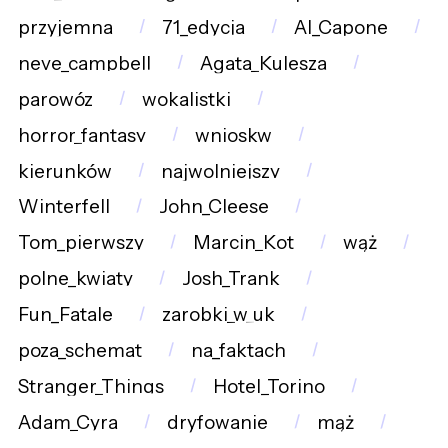
przyjemna
71_edycja
Al_Capone
neve_campbell
Agata_Kulesza
parowóz
wokalistki
horror_fantasy
wnioskw
kierunków
najwolniejszy
Winterfell
John_Cleese
Tom_pierwszy
Marcin_Kot
wąż
polne_kwiaty
Josh_Trank
Fun_Fatale
zarobki_w_uk
poza_schemat
na_faktach
Stranger_Things
Hotel_Torino
Adam_Cyra
dryfowanie
mąż