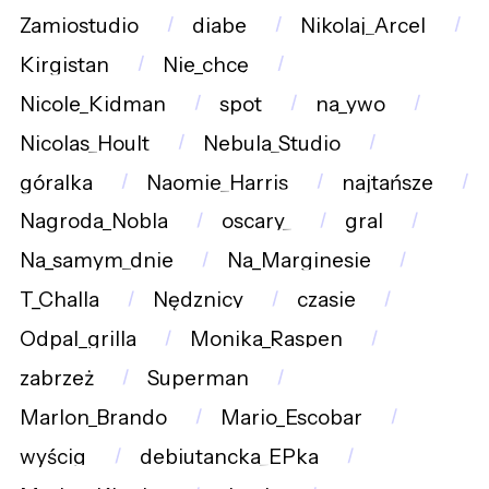
Zamiostudio
diabe
Nikolaj_Arcel
Kirgistan
Nie_chcę
Nicole_Kidman
spot
na_ywo
Nicolas_Hoult
Nebula_Studio
góralka
Naomie_Harris
najtańsze
Nagroda_Nobla
oscary_
gral
Na_samym_dnie
Na_Marginesie
T_Challa
Nędznicy
czasie
Odpal_grilla
Monika_Raspen
zabrzeż
Superman
Marlon_Brando
Mario_Escobar
wyścig
debiutancka_EPka