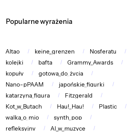
Popularne wyrażenia
Altao
keine_grenzen
Nosferatu
kolejki
bafta
Grammy_Awards
kopuły
gotowa_do_życia
Nano-pPAAM
japońskie_figurki
katarzyna_figura
Fitzgerald
Kot_w_Butach
Hau!_Hau!
Plastic
walka_o_mio
synth_pop
refleksyjny
AI_w_muzyce