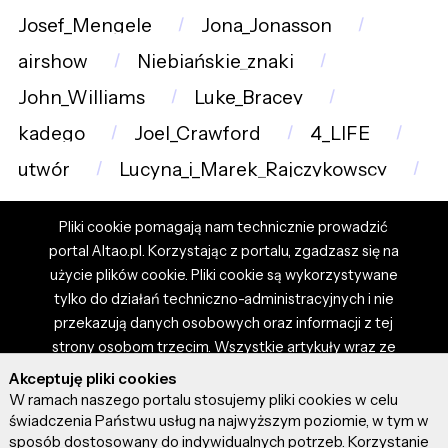
Josef_Mengele
Jona_Jonasson
airshow
Niebiańskie_znaki
John_Williams
Luke_Bracey
kadego
Joel_Crawford
4_LIFE
utwór
Lucyna_i_Marek_Rajczykowscy
Pliki cookie pomagają nam technicznie prowadzić
portal Altao.pl. Korzystając z portalu, zgadzasz się na
użycie plików cookie. Pliki cookie są wykorzystywane
tylko do działań techniczno-administracyjnych i nie
przekazują danych osobowych oraz informacji z tej
strony osobom trzecim. Wszystkie artykuły wraz ze
zdjęciami i materiałami dostępnymi na portalu są
Akceptuję pliki cookies
własnością użytkowników. Administrator i właściciel
W ramach naszego portalu stosujemy pliki cookies w celu
portalu nie ponosi odpowiedzialności za tresci
świadczenia Państwu usług na najwyższym poziomie, w tym w
sposób dostosowany do indywidualnych potrzeb. Korzystanie
prezentowane przez autorów artykułów. Dodając