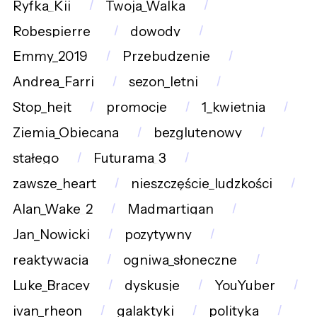
Ryfka_Kij
Twoja_Walka
Robespierre_
dowody
Emmy_2019
Przebudzenie
Andrea_Farri
sezon_letni
Stop_hejt
promocje
1_kwietnia
Ziemia_Obiecana
bezglutenowy
stałego
Futurama_3
zawsze_heart
nieszczęście_ludzkości
Alan_Wake_2
Madmartigan
Jan_Nowicki
pozytywny
reaktywacja
ogniwa_słoneczne
Luke_Bracey
dyskusje
YouYuber
ivan_rheon
galaktyki
polityka