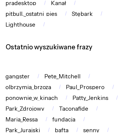
pradesktop
Kanał
pitbull._ostatni_pies
Stębark
Lighthouse
Ostatnio wyszukiwane frazy
gangster
Pete_Mitchell
olbrzymia_brzoza
Paul_Prospero
ponownie_w_kinach
Patty_Jenkins
Park_Zdrojowy
Taconafide
Maria_Ressa
fundacja
Park_Jurajski
bafta
senny