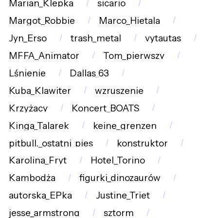
Marian_Klepka
sicario
Margot_Robbie
Marco_Hietala
Jyn_Erso
trash_metal
vytautas
MFFA_Animator
Tom_pierwszy
Lśnienie
Dallas_63
Kuba_Klawiter
wzruszenie
Krzyżacy
Koncert_BOATS
Kinga_Talarek
keine_grenzen
pitbull._ostatni_pies
konstruktor
Karolina_Fryt
Hotel_Torino
Kambodża
figurki_dinozaurów
autorska_EPka
Justine_Triet
jesse_armstrong
sztorm