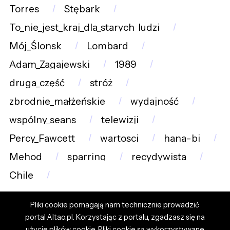
Torres
Stębark
To_nie_jest_kraj_dla_starych_ludzi
Mój_Ślonsk
Lombard
Adam_Zagajewski
1989
druga_część
stróż
zbrodnie_małżeńskie
wydajność
wspólny_seans
telewizji
Percy_Fawcett
wartosci
hana-bi
Mehod
sparring
recydywista
Chile
Pliki cookie pomagają nam technicznie prowadzić
portal Altao.pl. Korzystając z portalu, zgadzasz się na
użycie plików cookie. Pliki cookie są wykorzystywane