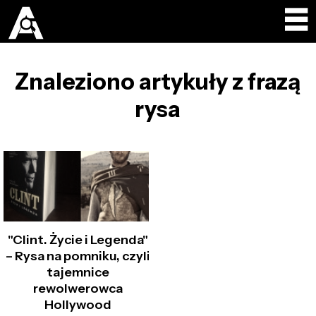
Znaleziono artykuły z frazą
rysa
"Clint. Życie i Legenda"
– Rysa na pomniku, czyli
tajemnice
rewolwerowca
Hollywood