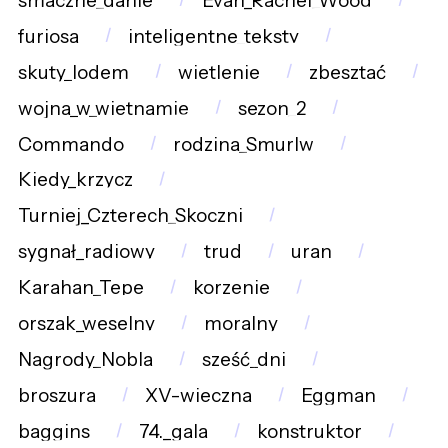
smaczne_danie
Evan_Rachel_Wood
furiosa
inteligentne_teksty
skuty_lodem
wietlenie
zbesztać
wojna_w_wietnamie
sezon_2
Commando
rodzina_Smurlw
Kiedy_krzycz
Turniej_Czterech_Skoczni
sygnał_radiowy
trud
uran
Karahan_Tepe
korzenie
orszak_weselny
moralny
Nagrody_Nobla
sześć_dni
broszura
XV-wieczna
Eggman
baggins
74._gala
konstruktor