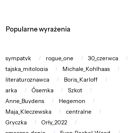
Popularne wyrażenia
sympatyk
rogue_one
30_czerwca
tajska_mitologia
Michale_Kohlhaas
literaturoznawca
Boris_Karloff
arka
Ósemka
Szkot
Anne_Buydens
Hegemon
Maja_Kleczewska
centralne
Gryczka
Orły_2022