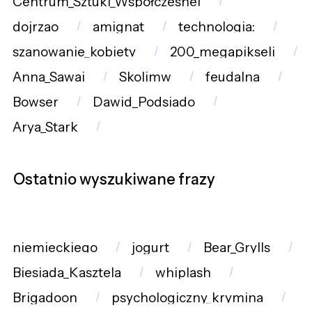
Centrum_Sztuki_Współczesnej
dojrzao
amignat
technologia:
szanowanie_kobiety
200_megapikseli
Anna_Sawai
Skolimw
feudalna
Bowser
Dawid_Podsiado
Arya_Stark
Ostatnio wyszukiwane frazy
niemieckiego
jogurt
Bear_Grylls
Biesiada_Kasztela
whiplash
Brigadoon
psychologiczny_krymina