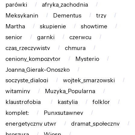
parówki
afryka_zachodnia
Meksykanin
Dementus
trzy
Martha
skupienie
showtime
senior
garnki
czerwcu
czas_rzeczywisty
chmura
ceniony_kompozytor
Mysterio
Joanna_Gierak-Onoszko
soczyste_dialogi
wojtek_smarzowski
witaminy
Muzyka_Popularna
klaustrofobia_
kastylia
folklor
komplet:
Punxsutawney
energetyczny_utwr
dramat_społeczny
broszura
Wiosn