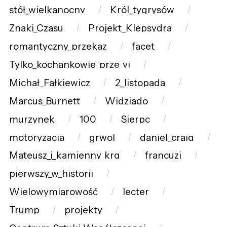
stół_wielkanocny
Król_tygrysów
Znaki_Czasu
Projekt_Klepsydra
romantyczny_przekaz
facet
Tylko_kochankowie_prze_yj
Michał_Fałkiewicz
2_listopada
Marcus_Burnett
Widziado
murzynek
100
Sierpc
motoryzacja
grwol
daniel_craig
Mateusz_i_kamienny_krg
francuzi
pierwszy_w_historii
Wielowymiarowość
lecter
Trump
projekty