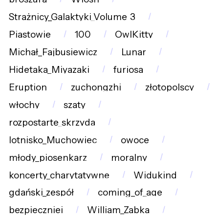
Strażnicy_Galaktyki_Volume_3
Piastowie
100
OwlKitty
Michał_Fajbusiewicz
Lunar
Hidetaka_Miyazaki
furiosa
Eruption
zuchongzhi
złotopolscy
włochy
szaty
rozpostarte_skrzyda
lotnisko_Muchowiec
owoce
młody_piosenkarz
moralny
koncerty_charytatywne
Widukind
gdański_zespół
coming_of_age
bezpieczniei
William_Zabka