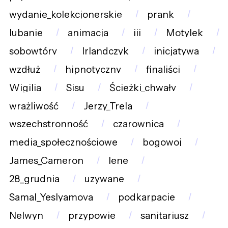
wydanie_kolekcjonerskie
prank
lubanie
animacja
iii
Motylek
sobowtóry
Irlandczyk
inicjatywa
wzdłuż
hipnotyczny
finaliści
Wigilia
Sisu
Ścieżki_chwały
wrażliwość
Jerzy_Trela
wszechstronność
czarownica
media_społecznościowe
bogowoj
James_Cameron
lene
28_grudnia
uzywane
Samal_Yeslyamova
podkarpacie
Nelwyn
przypowie
sanitariusz