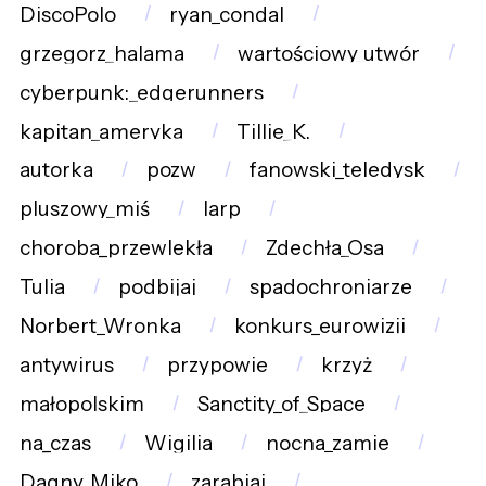
DiscoPolo
ryan_condal
grzegorz_halama
wartościowy_utwór
cyberpunk:_edgerunners
kapitan_ameryka
Tillie_K.
autorka
pozw
fanowski_teledysk
pluszowy_miś
larp
choroba_przewlekła
Zdechła_Osa
Tulia
podbijaj
spadochroniarze
Norbert_Wronka
konkurs_eurowizji
antywirus
przypowie
krzyż
małopolskim
Sanctity_of_Space
na_czas
Wigilia
nocna_zamie
Dagny_Miko
zarabiaj