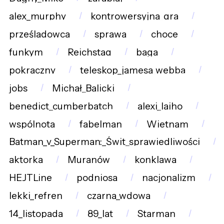
alex_murphy
kontrowersyjna_gra
prześladowca
sprawa
choce
funkym
Reichstag
baga
pokraczny
teleskop_jamesa_webba
jobs
Michał_Balicki
benedict_cumberbatch
alexi_laiho
wspólnota
fabelman
Wietnam
Batman_v_Superman:_Świt_sprawiedliwości
aktorka
Muranów
konklawa
HEJTLine
podniosa
nacjonalizm
lekki_refren
czarna_wdowa
14_listopada
89_lat
Starman