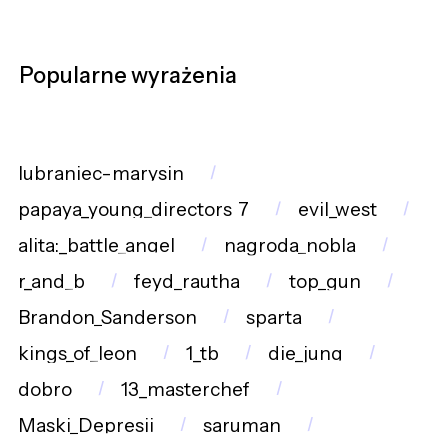
Popularne wyrażenia
lubraniec-marysin
papaya_young_directors_7
evil_west
alita:_battle_angel
nagroda_nobla
r_and_b
feyd_rautha
top_gun
Brandon_Sanderson
sparta
kings_of_leon
1_tb
die_jung
dobro
13_masterchef
Maski_Depresji
saruman