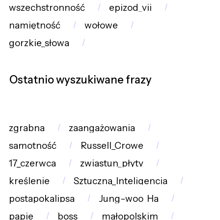
wszechstronność
epizod_vii
namiętność
wołowe
gorzkie_słowa
Ostatnio wyszukiwane frazy
zgrabna
zaangażowania
samotność
Russell_Crowe
17_czerwca
zwiastun_płyty
kreślenie
Sztuczna_Inteligencja
postapokalipsa
Jung-woo_Ha
papie
boss
małopolskim