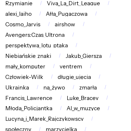
Rzymianie
Viva_La_Dirt_League
alexi_laiho
Ałła_Pugaczowa
Cosmo_Jarvis
airshow
Avengers:Czas_Ultrona
perspektywa_lotu_ptaka
Niebiańskie_znaki
Jakub_Giersza
mały_komputer
ventrem
Człowiek-Wilk
długie_ujęcia
Ukrainka
na_żywo
zmarła
Francis_Lawrence
Luke_Bracey
Młoda_Policjantka
AI_w_muzyce
Lucyna_i_Marek_Rajczykowscy
społeczny
marzycielka