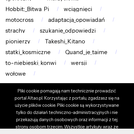
Hobbit:_Bitwa_Pi
wciągnięci
motocross
adaptacja_opowiadań
strachy
szukanie_odpowiedzi
pionierzy
Takeshi_Kitano
statki_kosmiczne
Quand_je_taime
to-niebieski_konwj
wersji
wołowe
Pliki cookie pomagają nam technicznie prowadzić
portal Altao.pl. Korzystając z portalu, zgadzasz się na
użycie plików cookie. Pliki cookie są wykorzystywane
tylko do działań techniczno-administracyjnych i nie
przekazują danych osobowych oraz informacji z tej
strony osobom trzecim. Wszystkie artykuły wraz ze
zdjęciami i materiałami dostępnymi na portalu są