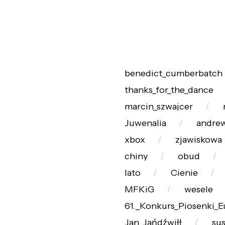
benedict_cumberbatch
thanks_for_the_dance
marcin_szwajcer
Juwenalia
andrew
xbox
zjawiskowa
chiny
obud
lato
Cienie
MFKiG
wesele
61._Konkurs_Piosenki_E
Jan_Jańdźwiłł
sus