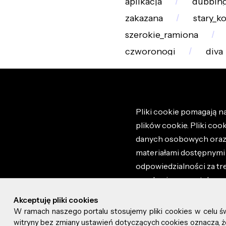
aplikacja
dubbin
zakazana
stary_k
szerokie_ramiona
czworonogi
diva
Pliki cookie pomagają na
plików cookie. Pliki coo
danych osobowych oraz i
materiałami dostępnymi 
odpowiedzialności za tr
regulaminem portalu ora
stronie altao.pl. Szczeg
Akceptuję pliki cookies
W ramach naszego portalu stosujemy pliki cookies w celu 
© 2026 altao.pl. Wszyst
witryny bez zmiany ustawień dotyczących cookies oznacza