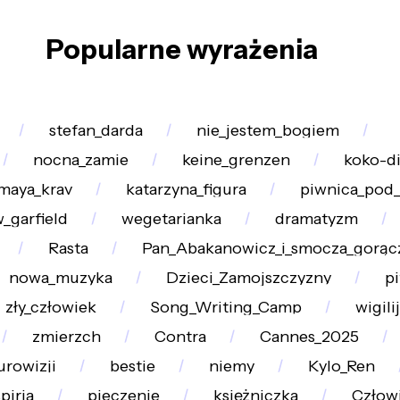
Popularne wyrażenia
stefan_darda
nie_jestem_bogiem
nocna_zamie
keine_grenzen
koko-d
maya_krav
katarzyna_figura
piwnica_pod
_garfield
wegetarianka
dramatyzm
Rasta
Pan_Abakanowicz_i_smocza_gorącz
nowa_muzyka
Dzieci_Zamojszczyzny
pi
zły_człowiek
Song_Writing_Camp
wigili
zmierzch
Contra
Cannes_2025
urowizji
bestie
niemy
Kylo_Ren
piria
pieczenie
księżniczka
Człowi