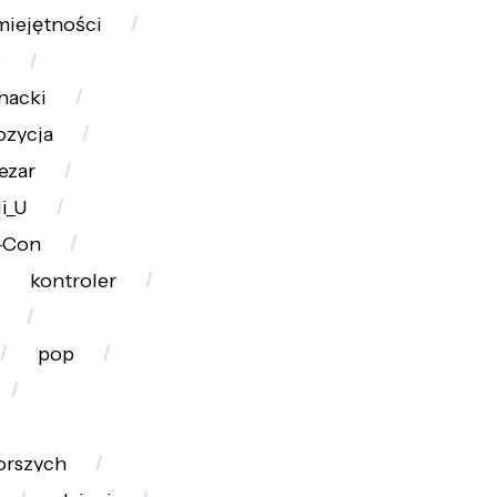
miejętności
w
hacki
ozycja
ezar
i_U
-Con
kontroler
pop
orszych