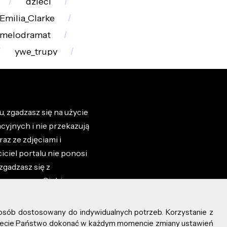
dzieci
Emilia_Clarke
melodramat
ywe_trupy
, zgadzasz się na użycie
cyjnych i nie przekazują
az ze zdjęciami i
iciel portalu nie ponosi
zgadzasz się z
zone przez Ciebie na
osób dostosowany do indywidualnych potrzeb. Korzystanie z
ożecie Państwo dokonać w każdym momencie zmiany ustawień