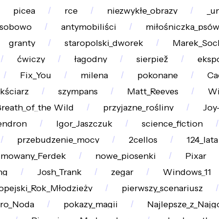
picea
rce
niezwykłe_obrazy
_u
sobowo
antymobiliści
miłośniczka_psó
granty
staropolski_dworek
Marek_Soc
ćwiczy
łagodny
sierpiež
eksp
Fix_You
milena
pokonane
Ca
kściarz
szympans
Matt_Reeves
Wi
reath_of_the_Wild
przyjazne_rośliny
Joy
dendron
Igor_Jaszczuk
science_fiction
przebudzenie_mocy
2cellos
124_lata
imowany_Ferdek
nowe_piosenki
Pixar
ng
Josh_Trank
zegar
Windows_11
opejski_Rok_Młodzieży
pierwszy_scenariusz
iro_Noda
pokazy_magii
Najlepsze_z_Najg