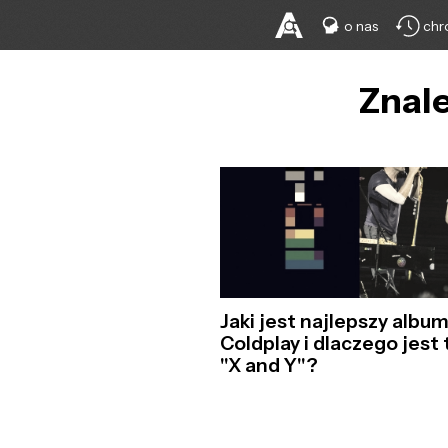
o nas
chr
Znale
Jaki jest najlepszy albu
Coldplay i dlaczego jest 
"X and Y"?