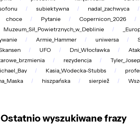
ksofonu
subiektywna
nadal_zachwyca
choce
Pytanie
Copernicon_2026
Muzeum_Sił_Powietrznych_w_Dęblinie
_Euro
ywanie
Armie_Hammer
uniwersa
Skansen
UFO
Dni_Włocławka
Ata
tarowe_brzmienia
rezydencja
Tyler_Jose
ichael_Bay
Kasia_Wodecka-Stubbs
profe
na_Maska
hiszpańska
sierpiež
Wsz
Ostatnio wyszukiwane frazy