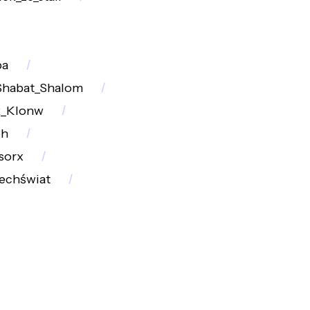
pa
Shabat_Shalom
k_Klonw
ph
sorx
echświat