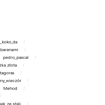
i_koko_da
_baranami
pedro_pascal
ka_złota
tagoras
jny_wieczór
Mehod
ek_ze_stali