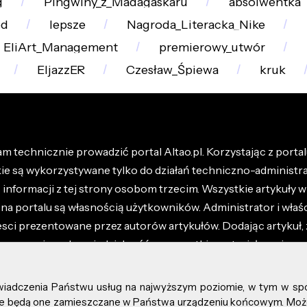
g
Pingwiny_z_Madagaskaru
absolwentka
od
lepsze
Nagroda_Literacka_Nike
EliArt_Management
premierowy_utwór
EljazzER
Czesław_Śpiewa
kruk
m technicznie prowadzić portal Altao.pl. Korzystając z portalu
kie są wykorzystywane tylko do działań techniczno-administra
nformacji z tej strony osobom trzecim. Wszystkie artykuły wr
na portalu są własnością użytkowników. Administrator i właśc
esci prezentowane przez autorów artykułów. Dodając artykuł, 
z ponosisz odpowiedzialność za wszystkie materiały umieszc
óły dostępne w regulaminie portalu.
świadczenia Państwu usług na najwyższym poziomie, w tym w sp
kie prawa zastrzeżone.
, że będą one zamieszczane w Państwa urządzeniu końcowym. M