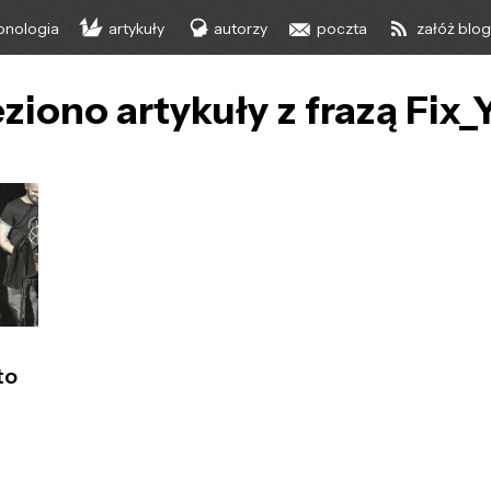
onologia
artykuły
autorzy
poczta
załóż blo
ziono artykuły z frazą Fix_
m
to