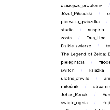
dzisiejsze_problemy
Józef_Piłsudski
o
pierwsza_gwiazdka
studia
suspiria
zosta
Dua_Lipa
Dzikie_zwierzę
te
The_Legend_of_Zelda:_B
pielęgnacja
filo
switch
ksiażka
ulotne_chwile
an
miłośnik
streami
Johan_Renck
Eur
święto_ognia
Yoj