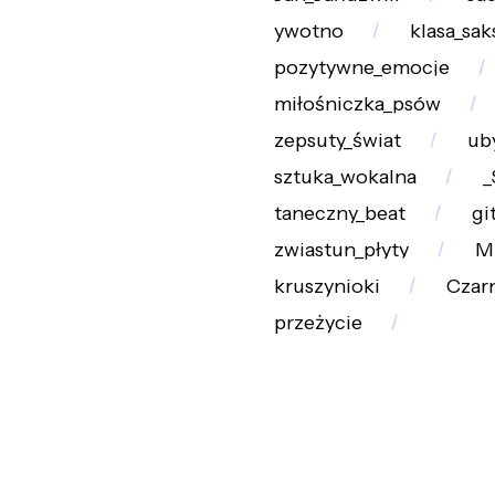
ywotno
klasa_sa
pozytywne_emocje
miłośniczka_psów
zepsuty_świat
ub
sztuka_wokalna
_
taneczny_beat
gi
zwiastun_płyty
M
kruszynioki
Czar
przeżycie