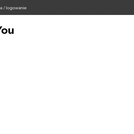
ga / logowanie
You