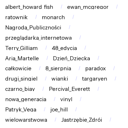
albert_howard_fish
ewan_mcgregor
ratownik
monarch
Nagroda_Publiczności
przeglądarka_internetowa
Terry_Gilliam
48_edycja
Aria_Martelle
Dzień_Dziecka
całkowicie
8_sierpnia
paradox
drugi_singiel
wianki
targaryen
czarno_biay
Percival_Everett
nowa_generacja
vinyl
Patryk_Vega
joe_hill
wielowarstwowa
Jastrzębie_Zdrój