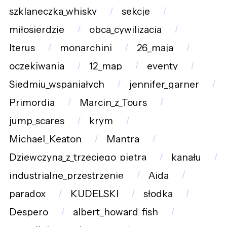
szklaneczka_whisky
sekcje
miłosierdzie
obca_cywilizacja
Iterus
monarchini
26_maja
oczekiwania
12_map
eventy
Siedmiu_wspaniałych
jennifer_garner
Primordia
Marcin_z_Tours
jump_scares
krym
Michael_Keaton
Mantra
Dziewczyna_z_trzeciego_piętra
kanału
industrialne_przestrzenie
Aida
paradox
KUDELSKI
słodka
Despero
albert_howard_fish