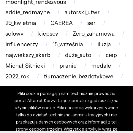
moonlight_rendezvous
eddie_redmayne
autorski_utwr
29_kwietnia
GAEREA
ser
solowy
kiepscy
Zero_zahamowa
influencerzy
15_września
iluzja
największy_skarb
duże_auto
ciep
Michał_Sitnicki
pranie
medale
2022_rok
tłumaczenie_bezdotykowe
Pliki cookie pomagają nam technicznie prowadzić
portal Altao.pl. Korzystając z portalu, zgadzasz się na
użycie plików cookie. Pliki cookie są wykorzystywane
tylko do działań techniczno-administracyjnych i nie
przekazują danych osobowych oraz informacji z tej
strony osobom trzecim. Wszystkie artykuły wraz ze