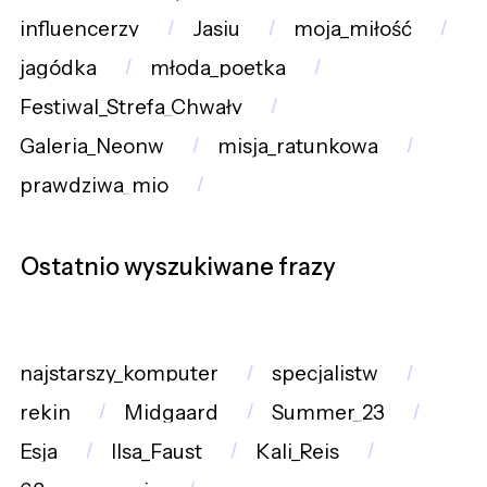
influencerzy
Jasiu
moja_miłość
jagódka
młoda_poetka
Festiwal_Strefa_Chwały
Galeria_Neonw
misja_ratunkowa
prawdziwa_mio
Ostatnio wyszukiwane frazy
najstarszy_komputer
specjalistw
rekin
Midgaard
Summer_23
Esja
Ilsa_Faust
Kali_Reis