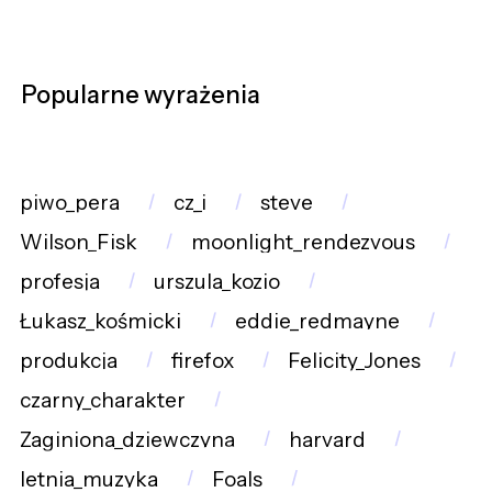
Popularne wyrażenia
piwo_pera
cz_i
steve
Wilson_Fisk
moonlight_rendezvous
profesja
urszula_kozio
Łukasz_kośmicki
eddie_redmayne
produkcja
firefox
Felicity_Jones
czarny_charakter
Zaginiona_dziewczyna
harvard
letnia_muzyka
Foals