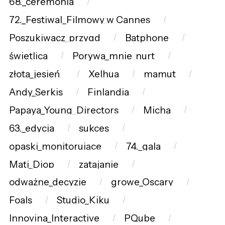
68._ceremonia
72._Festiwal_Filmowy_w_Cannes
Poszukiwacz_przygd
Batphone
świetlica
Porywa_mnie_nurt
złota_jesień_
Xelhua
mamut
Andy_Serkis
Finlandia
Papaya_Young_Directors
Micha
63._edycja
sukces
opaski_monitorujące
74._gala
Mati_Diop
zatajanie
odważne_decyzje
growe_Oscary
Foals
Studio_Kiku
Innovina_Interactive
PQube