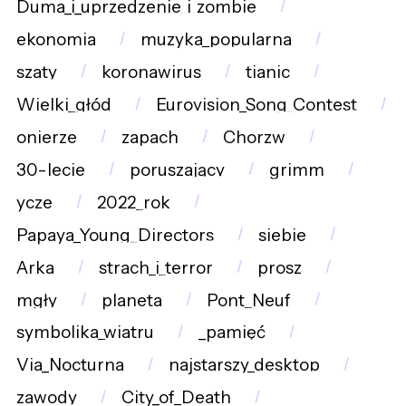
Duma_i_uprzedzenie_i_zombie
ekonomia
muzyka_popularna
szaty
koronawirus
tianic
Wielki_głód
Eurovision_Song_Contest
onierze
zapach
Chorzw
30-lecie
poruszający
grimm
ycze
2022_rok
Papaya_Young_Directors
siebie
Arka
strach_i_terror
prosz
mgły
planeta
Pont_Neuf
symbolika_wiatru
_pamięć
Via_Nocturna
najstarszy_desktop
zawody
City_of_Death