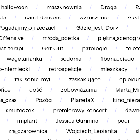
halloween
maszynownia
Droga
R
sta
carol_danvers
wzruszenie
Aust
Pogadajmy_o_rzeczach
Gdzie_jest_Dory
Offensive
młoda_poetka
piękna_scenogra
est_terapi
Get_Out
patologie
telef
wegetarianka
sodoma
fibonacciego
o-niemiecki
retrospekcje
mieszkacy
tak_sobie_myl
zaskakujące
opieku
ońce
dość
zobowiązania
Marta_Mi
a_czas
Pożóg
PlanetaX
kino_niez
smuteczek
premierowy_koncert
dawn
implant
Jessica_Gunning
podr_
zła_czarownica
Wojciech_Lepianka
s