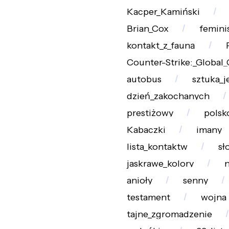
Kacper_Kamiński
Brian_Cox
femini
kontakt_z_fauną
Counter-Strike:_Global_
autobus
sztuka_j
dzień_zakochanych
prestiżowy
polsk
Kabaczki
imany
lista_kontaktw
sł
jaskrawe_kolory
n
anioły
senny
testament
wojna
tajne_zgromadzenie