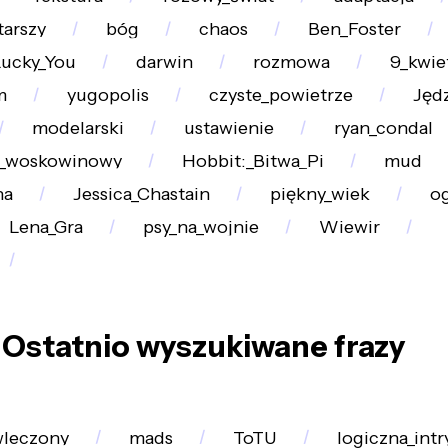
tarszy
bóg
chaos
Ben_Foster
ucky_You
darwin
rozmowa
9_kwie
m
yugopolis
czyste_powietrze
Jęd
modelarski
ustawienie
ryan_condal
k_woskowinowy
Hobbit:_Bitwa_Pi
mud
na
Jessica_Chastain
piękny_wiek
o
Lena_Gra
psy_na_wojnie
Wiewir
Ostatnio wyszukiwane frazy
wleczony
mads
ToTU
logiczna_intr