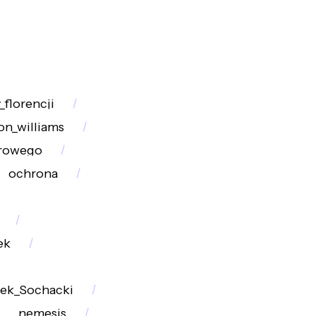
_florencji
son_williams
rowego
ochrona
ek
ek_Sochacki
nemesis