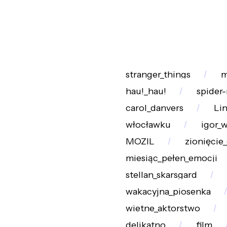
stranger_things
m
hau!_hau!
spider
carol_danvers
Li
włocławku
igor_
MOZIL
zionięcie
miesiąc_pełen_emocji
stellan_skarsgard
wakacyjna_piosenka
wietne_aktorstwo
delikatno
film