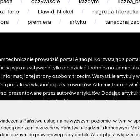
opada
oczywiście
każdym
liczba_p
ka_Tano
Dawid_Nickel
nagroda_literacka
ora
premiera
artyku
taneczna_za
m technicznie prowadzić portal Altao.pl. Korzystając z portalu
kie są wykorzystywane tylko do działań techniczno-administra
nformacji z tej strony osobom trzecim. Wszystkie artykuły wr
na portalu są własnością użytkowników. Administrator i właśc
esci prezentowane przez autorów artykułów. Dodając artykuł, 
z ponosisz odpowiedzialność za wszystkie materiały umieszc
óły dostępne w regulaminie portalu.
świadczenia Państwu usług na najwyższym poziomie, w tym w sp
kie prawa zastrzeżone.
, że będą one zamieszczane w Państwa urządzeniu końcowym. M
koniecznym do prawidłowej pracy portalu Altao.pl jest włączenie 