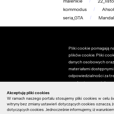
maleńkie
22_list
kommodus
Ahso
seria_GTA
Mandal
Pliki cookie pomagają na
plików cookie. Pliki coo
danych osobowych oraz i
materiałami dostępnymi 
odpowiedzialności za tr
regulaminem portalu ora
stronie altao.pl. Szczeg
Akceptuję pliki cookies
W ramach naszego portalu stosujemy pliki cookies w celu 
© 2026 altao.pl. Wszyst
witryny bez zmiany ustawień dotyczących cookies oznacza
dotyczących cookies. Jednocześnie informujemy, iż warunkiem 
0.046