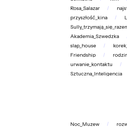
Rosa_Salazar
najs
przyszłość_kina
L
Sully_trzymają_się_raze
Akademia_Szwedzka
slap_house
kore
Friendship
rodzi
urwanie_kontaktu
Sztuczna_Inteligencja
Noc_Muzew
roz