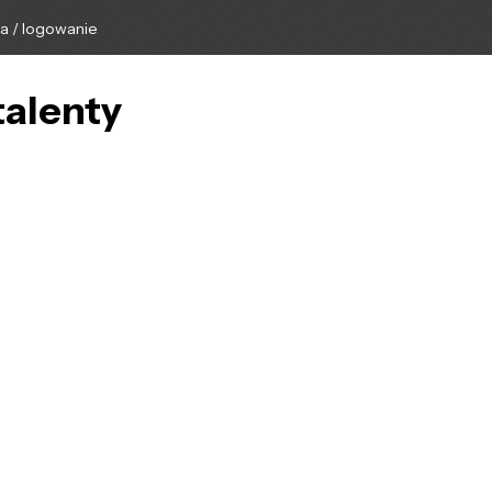
ga / logowanie
talenty