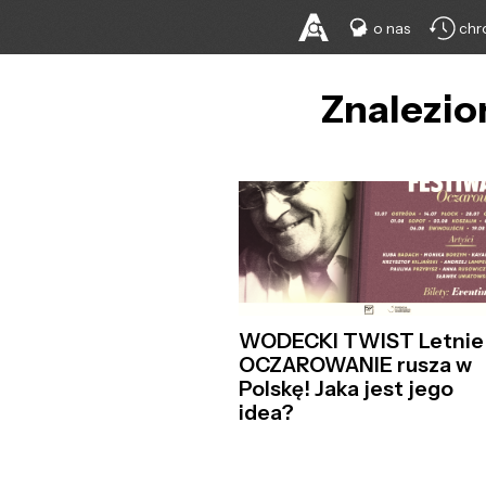
o nas
chr
Znalezion
WODECKI TWIST Letnie
OCZAROWANIE rusza w
Polskę! Jaka jest jego
idea?