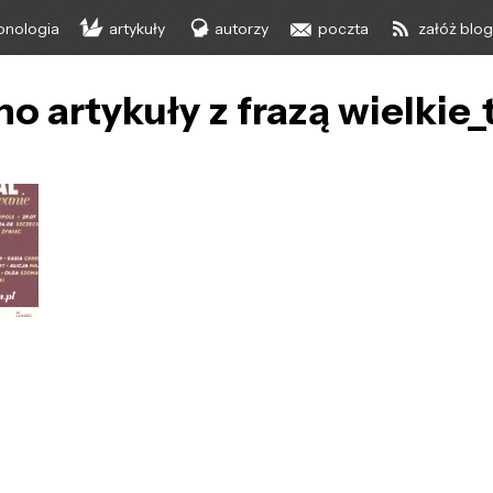
onologia
artykuły
autorzy
poczta
załóż blo
o artykuły z frazą wielkie_