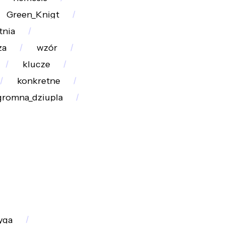
Green_Knigt
tnia
za
wzór
klucze
konkretne
gromna_dziupla
yga