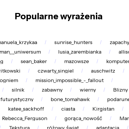
Popularne wyrażenia
anuela_krzykaa
sunrise_hunters
zapachy
-man__uniwersum
lusia_zarembianka
alli
ng
sean_baker
mazowsze
kompute
witkowski
czwarty_singiel
auschwitz
_ogniem
mission_impossible_-_fallout
silnik
zabawny
wierny
Blizny
futurystyczny
bone_tomahawk
podarun
katee_sackhoff
ciasta
Kirgistan
Rebecca_Ferguson
gorąca_nowość
Mar
Tekstura
różowy_świat
adaptacja