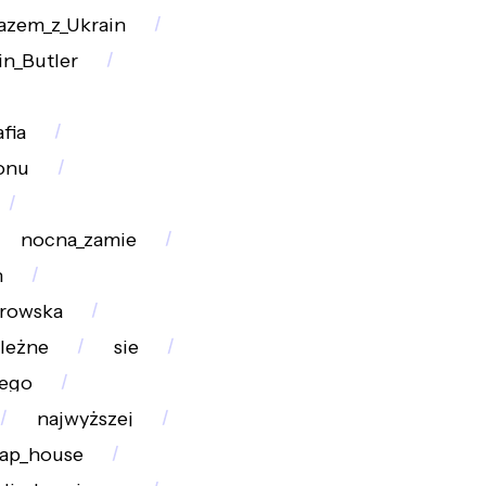
azem_z_Ukrain
in_Butler
fia
onu
nocna_zamie
n
rowska
ależne
sie
ego
najwyższej
lap_house