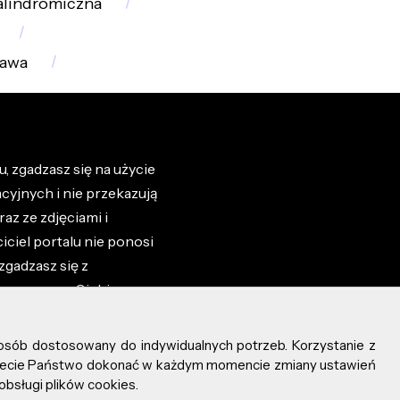
alindromiczna
bawa
, zgadzasz się na użycie
cyjnych i nie przekazują
az ze zdjęciami i
iciel portalu nie ponosi
zgadzasz się z
zone przez Ciebie na
osób dostosowany do indywidualnych potrzeb. Korzystanie z
ożecie Państwo dokonać w każdym momencie zmiany ustawień
obsługi plików cookies.