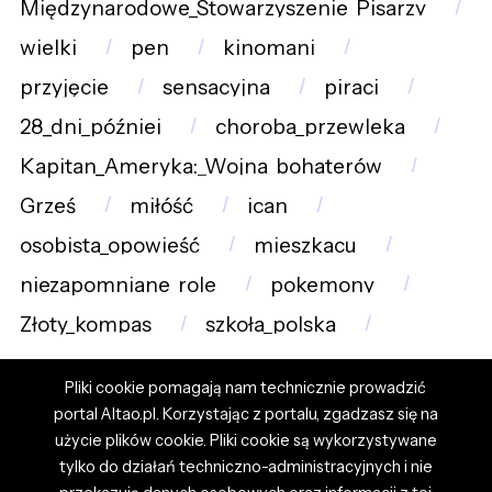
Międzynarodowe_Stowarzyszenie_Pisarzy
wielki
pen
kinomani
przyjęcie
sensacyjna
piraci
28_dni_później
choroba_przewleka
Kapitan_Ameryka:_Wojna_bohaterów
Grześ
miłóść
ican
osobista_opowieść
mieszkacu
niezapomniane_role
pokemony
Złoty_kompas
szkoła_polska
Pliki cookie pomagają nam technicznie prowadzić
portal Altao.pl. Korzystając z portalu, zgadzasz się na
użycie plików cookie. Pliki cookie są wykorzystywane
tylko do działań techniczno-administracyjnych i nie