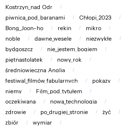
Kostrzyn_nad_Odr
piwnica_pod_baranami
Chłopi_2023
Bong_Joon-ho
rekin
mikro
noble
dawne_wesele
niezwykłe
bydgoszcz
nie_jestem_bogiem
piętnastolatek
nowy_rok
średniowieczna_Anglia
festiwal_filmów_fabularnych
pokazy
niemy
Film_pod_tytułem
oczekiwana
nowa_technologia
zdrowie
po_drugiej_stronie
żyć
zbiór
wymiar