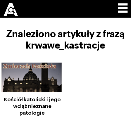
Znaleziono artykuły z frazą
krwawe_kastracje
Kościół katolicki i jego
wciąż nieznane
patologie