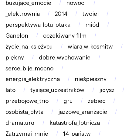
buzujące_emocje
nowoci
_elektrownia
2014
twojej
perspektywa_lotu_ptaka
miód
Ganelon
oczekiwany_film
życie_na_księżycu
wiara_w_kosmitw
piękny
dobre_wychowanie
serce_bije_mocno
energia_elektryczna
nieśpieszny
lato
tysiące_uczestników
jidysz
przebojowe_trio
gru
zebiec
osobista_płyta
jazzowe_aranżacje
dramaturg
katastrofa_lotnicza
Zatrzymaj_mnie
14_państw