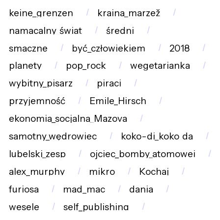
keine_grenzen
kraina_marzež
namacalny_świat
średni
smaczne
być_człowiekiem
2018
planety
pop_rock
wegetarianka
wybitny_pisarz
piraci
przyjemność
Emile_Hirsch
ekonomia_socjalna_Mazova
samotny_wędrowiec
koko-di_koko_da
lubelski_zesp
ojciec_bomby_atomowej
alex_murphy
mikro
Kochaj
furiosa
mad_mac
dania
wesele
self_publishing