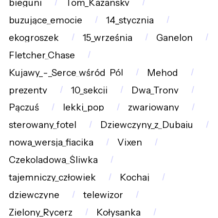
bieguni
Tom_Kazansky
buzujące_emocje
14_stycznia
ekogroszek
15_września
Ganelon
Fletcher_Chase
Kujawy_-_Serce_wśród_Pól
Mehod
prezenty
10_sekcji
Dwa_Trony
Pączuś
lekki_pop
zwariowany
sterowany_fotel
Dziewczyny_z_Dubaju
nowa_wersja_fiacika
Vixen
Czekoladowa_Śliwka
tajemniczy_człowiek
Kochaj
dziewczyne
telewizor
Zielony_Rycerz
Kołysanka