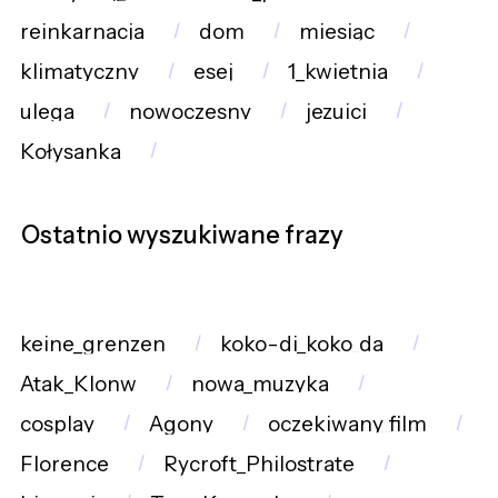
reinkarnacja
dom
miesiąc
klimatyczny
esej
1_kwietnia
ulega
nowoczesny
jezuici
Kołysanka
Ostatnio wyszukiwane frazy
keine_grenzen
koko-di_koko_da
Atak_Klonw
nowa_muzyka
cosplay
Agony
oczekiwany_film
Florence
Rycroft_Philostrate