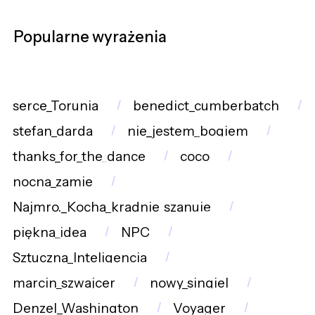
Popularne wyrażenia
serce_Torunia
benedict_cumberbatch
stefan_darda
nie_jestem_bogiem
thanks_for_the_dance
coco
nocna_zamie
Najmro._Kocha_kradnie_szanuje
piękna_idea
NPC
Sztuczna_Inteligencja
marcin_szwajcer
nowy_singiel
Denzel_Washington
Voyager