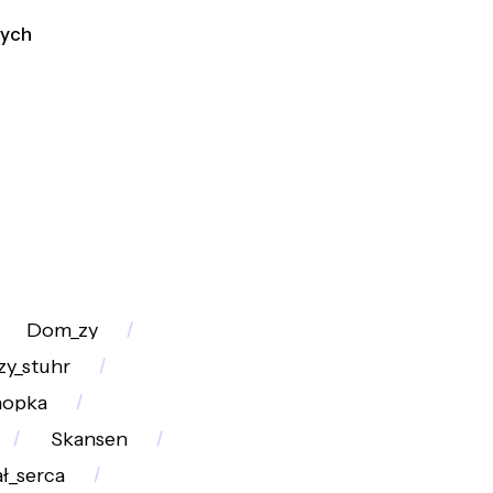
tych
Dom_zy
zy_stuhr
nopka
Skansen
ł_serca