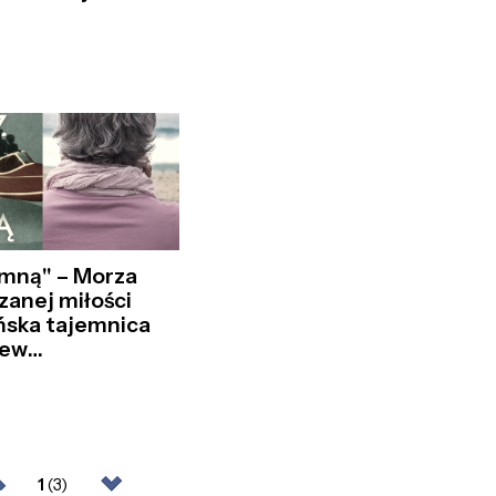
 mną" – Morza
zanej miłości
ńska tajemnica
zew…
1
(3)