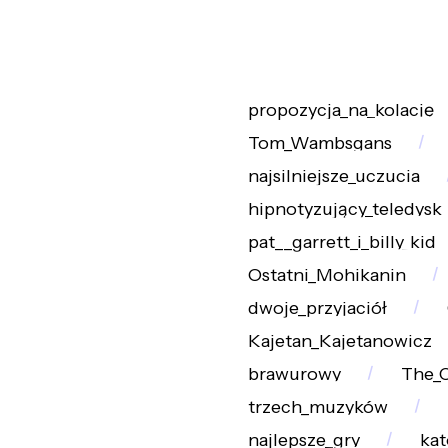
propozycja_na_kolację
Tom_Wambsgans
najsilniejsze_uczucia
hipnotyzujący_teledysk
pat__garrett_i_billy_kid
Ostatni_Mohikanin
dwoje_przyjaciół
Kajetan_Kajetanowicz
brawurowy
The_
trzech_muzyków
najlepsze_gry
kat