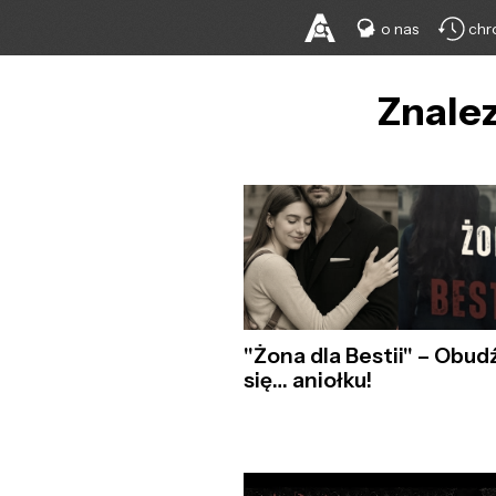
o nas
chr
Znalez
"Żona dla Bestii" – Obud
się… aniołku!