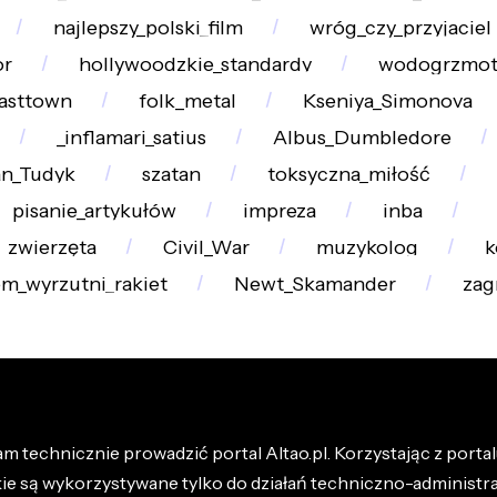
najlepszy_polski_film
wróg_czy_przyjaciel
or
hollywoodzkie_standardy
wodogrzmot
asttown
folk_metal
Kseniya_Simonova
_inflamari_satius
Albus_Dumbledore
an_Tudyk
szatan
toksyczna_miłość
pisanie_artykułów
impreza
inba
zwierzęta
Civil_War
muzykolog
k
em_wyrzutni_rakiet
Newt_Skamander
zag
m technicznie prowadzić portal Altao.pl. Korzystając z portalu
kie są wykorzystywane tylko do działań techniczno-administra