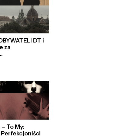
 OBYWATELI DT i
e za
.
 – To My:
 Perfekcjoniści