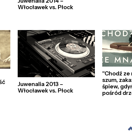
Juwenalia 2014 –
Włocławek vs. Płock
"Chodź ze
szum, zaka
ść
Juwenalia 2013 –
śpiew, gdy
Włocławek vs. Płock
pośród dr