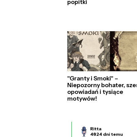
popitki
"Granty i Smoki" –
Niepozorny bohater, sze
opowiadań i tysiące
motywów!
Ritta
4824 dni temu