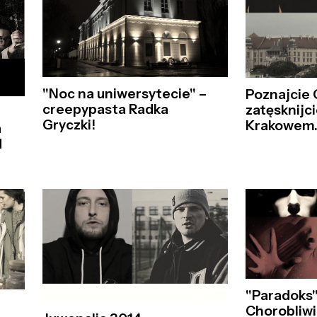
"Noc na uniwersytecie" –
Poznajcie
creepypasta Radka
zatęsknijci
Gryczki!
Krakowem..
a
d
"Paradoks"
z
Chorobliwi