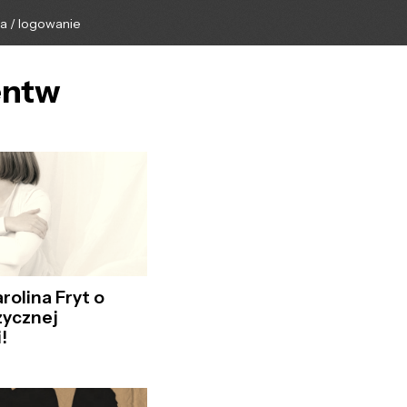
ga / logowanie
entw
rolina Fryt o
zycznej
!