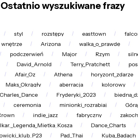
Ostatnio wyszukiwane frazy
styl
rozstępy
easttown
falc
wnętrze
Arizona
walka_o_prawdę
podczerwień
Major
Rzym
sil
David_Arnold
Terry_Pratchett
pos
Afair_Oz
Athena
horyzont_zdarze
Maks_Okrągły
aberracja
kolorowy
Charles_Dance
Fryderyki_2023
biedna_d
ceremonia
minionki_rozrabiaj
Góra
Crown
indie_jazz
fabryczny
zakoch
Ikar._Legenda_Mietka_Kosza
Dance_Charts
owicki_klub_P23
Pad_Thai
Kuba_Badach