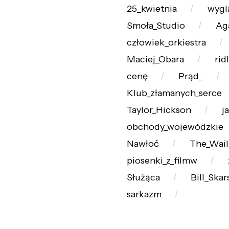
25_kwietnia
wygl
Smoła_Studio
Ag
człowiek_orkiestra
Maciej_Obara
rid
cenę
Prąd_
Klub_złamanych_serce
Taylor_Hickson
j
obchody_wojewódzkie
Nawłoć
The_Wail
piosenki_z_filmw
Służąca
Bill_Skar
sarkazm