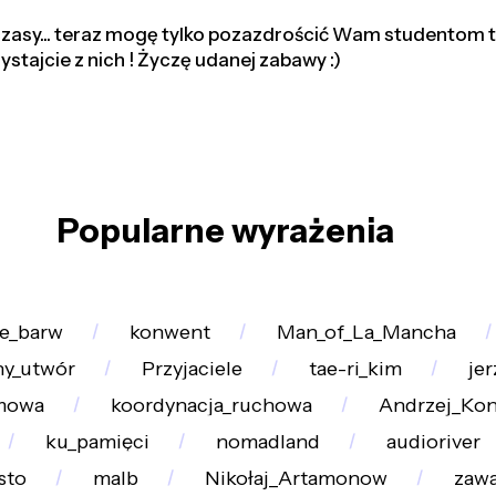
y czasy... teraz mogę tylko pozazdrościć Wam studentom 
ystajcie z nich ! Życzę udanej zabawy :)
Popularne wyrażenia
le_barw
konwent
Man_of_La_Mancha
ny_utwór
Przyjaciele
tae-ri_kim
jer
mowa
koordynacja_ruchowa
Andrzej_Ko
ku_pamięci
nomadland
audioriver
sto
malb
Nikołaj_Artamonow
zawa