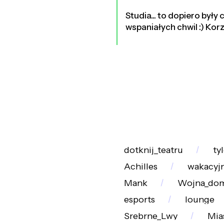
Studia... to dopiero był
wspaniałych chwil :) Korz
dotknij_teatru
ty
Achilles
wakacyj
Mank
Wojna_do
esports
lounge
Srebrne_Lwy
Mia