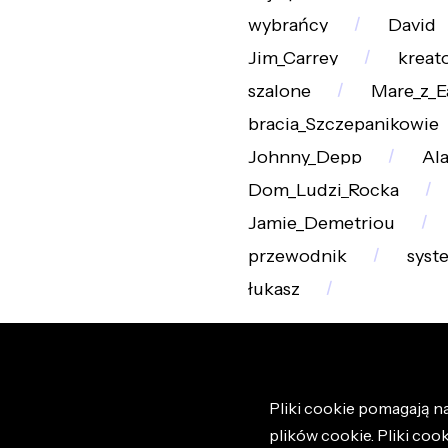
wybrańcy
David
Jim_Carrey
kreat
szalone
Mare_z_E
bracia_Szczepanikowie
Johnny_Depp
Al
Dom_Ludzi_Rocka
Jamie_Demetriou
przewodnik
syst
łukasz
Pliki cookie pomagają na
plików cookie. Pliki coo