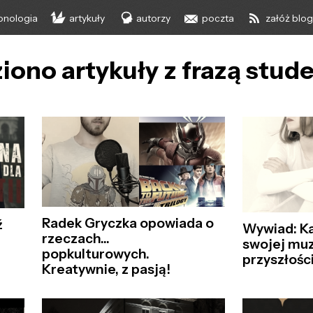
onologia
artykuły
autorzy
poczta
załóż blo
iono artykuły z frazą stud
Radek Gryczka opowiada o
ź
Wywiad: Ka
rzeczach...
swojej mu
popkulturowych.
przyszłości
Kreatywnie, z pasją!