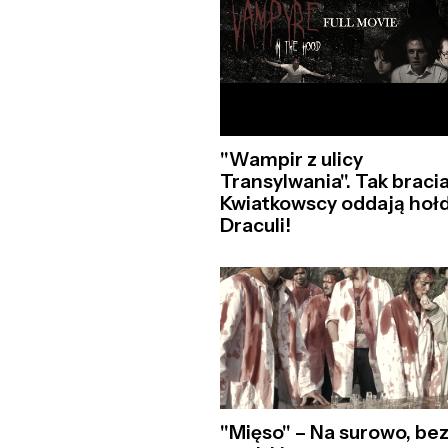
"Wampir z ulicy
Transylwania". Tak braci
Kwiatkowscy oddają hoł
Draculi!
"Mięso" – Na surowo, be