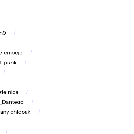
on9
ne_emocje
t-punk
zielnica
_Dantego
any_chłopak