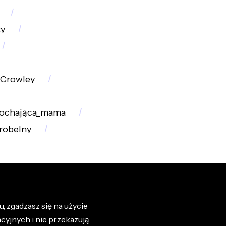
y
Crowley
ochająca_mama
robelny
, zgadzasz się na użycie
cyjnych i nie przekazują