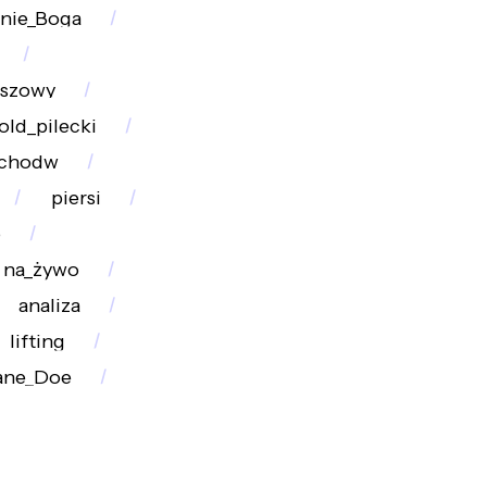
enie_Boga
uszowy
old_pilecki
chodw
piersi
o
na_żywo
analiza
lifting
ane_Doe