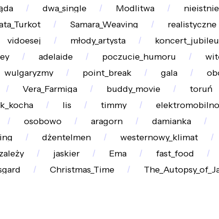
ąda
dwa_single
Modlitwa
nieistni
ata_Turkot
Samara_Weaving
realistyczne
vidoesej
młody_artysta
koncert_jubile
ley
adelaide
poczucie_humoru
wit
wulgaryzmy
point_break
gala
ob
Vera_Farmiga
buddy_movie
toruń
ak_kocha
lis
timmy
elektromobiln
osobowo
aragorn
damianka
ing
dżentelmen
westernowy_klimat
zależy
jaskier
Ema
fast_food
sgard
Christmas_Time
The_Autopsy_of_J