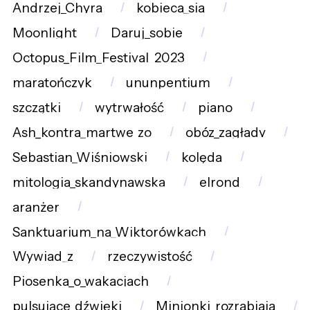
Andrzej_Chyra
kobieca_sia
Moonlight
Daruj_sobie
Octopus_Film_Festival_2023
maratończyk
ununpentium
szczątki
wytrwałość
piano
Ash_kontra_martwe_zo
obóz_zagłady
Sebastian_Wiśniowski
kolęda
mitologia_skandynawska
elrond
aranżer
Sanktuarium_na_Wiktorówkach
Wywiad_z
rzeczywistość
Piosenka_o_wakacjach
pulsujące_dźwięki
Minionki_rozrabiaja