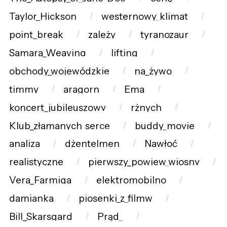
Taylor_Hickson
westernowy_klimat
point_break
zależy
tyranozaur
Samara_Weaving
lifting
obchody_wojewódzkie
na_żywo
timmy
aragorn
Ema
koncert_jubileuszowy
rżnych
Klub_złamanych_serce
buddy_movie
analiza
dżentelmen
Nawłoć
realistyczne
pierwszy_powiew_wiosny
Vera_Farmiga
elektromobilno
damianka
piosenki_z_filmw
Bill_Skarsgard
Prąd_