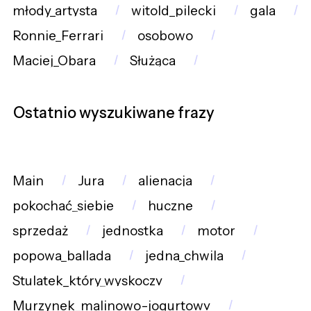
młody_artysta
witold_pilecki
gala
Ronnie_Ferrari
osobowo
Maciej_Obara
Służąca
Ostatnio wyszukiwane frazy
Main
Jura
alienacja
pokochać_siebie
huczne
sprzedaż
jednostka
motor
popowa_ballada
jedna_chwila
Stulatek_który_wyskoczy
Murzynek_malinowo-jogurtowy