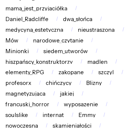
mama_jest_przyjaciółką
Daniel_Radcliffe
dwa_słońca
medycyna_estetyczna
nieustraszona
Mów
narodowe_czytanie
Minionki
siedem_utworów
hiszpańscy_konstruktorzy
madlen
elementy_RPG
zakopane
szczyl
profesorx
chińczycy
Blizny
magnetyzująca
jakiej
francuski_horror
wyposazenie
soulslike
internat
Emmy
nowoczesna
skamieniałości