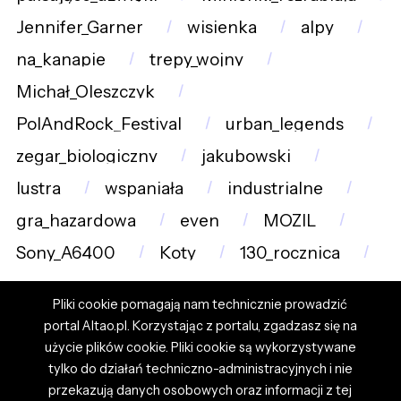
Jennifer_Garner
wisienka
alpy
na_kanapie
trepy_wojny
Michał_Oleszczyk
PolAndRock_Festival
urban_legends
zegar_biologiczny
jakubowski
lustra
wspaniała
industrialne
gra_hazardowa
even
MOZIL
Sony_A6400
Koty
130_rocznica
Pliki cookie pomagają nam technicznie prowadzić
portal Altao.pl. Korzystając z portalu, zgadzasz się na
użycie plików cookie. Pliki cookie są wykorzystywane
tylko do działań techniczno-administracyjnych i nie
przekazują danych osobowych oraz informacji z tej