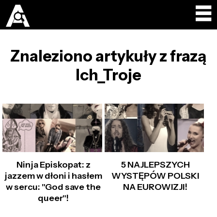
Znaleziono artykuły z frazą
Ich_Troje
Ninja Episkopat: z
5 NAJLEPSZYCH
jazzem w dłoni i hasłem
WYSTĘPÓW POLSKI
w sercu: "God save the
NA EUROWIZJI!
queer"!