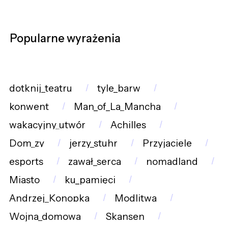
Popularne wyrażenia
dotknij_teatru
tyle_barw
konwent
Man_of_La_Mancha
wakacyjny_utwór
Achilles
Dom_zy
jerzy_stuhr
Przyjaciele
esports
zawał_serca
nomadland
Miasto
ku_pamięci
Andrzej_Konopka
Modlitwa
Wojna_domowa
Skansen