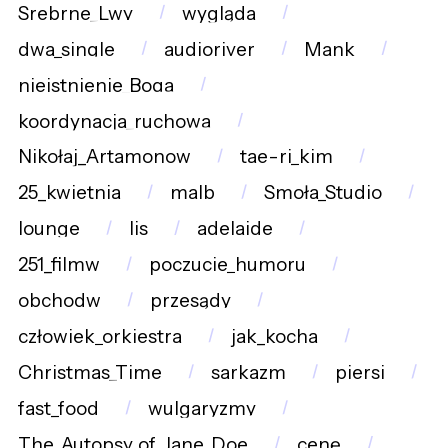
Srebrne_Lwy
wygląda
dwa_single
audioriver
Mank
nieistnienie_Boga
koordynacja_ruchowa
Nikołaj_Artamonow
tae-ri_kim
25_kwietnia
malb
Smoła_Studio
lounge
lis
adelaide
251_filmw
poczucie_humoru
obchodw
przesądy
człowiek_orkiestra
jak_kocha
Christmas_Time
sarkazm
piersi
fast_food
wulgaryzmy
The_Autopsy_of_Jane_Doe
cenę