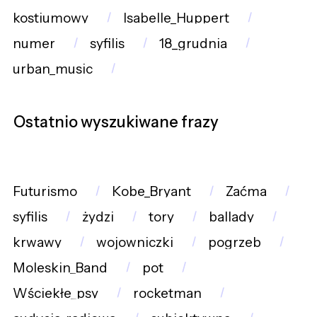
kostiumowy
Isabelle_Huppert
numer
syfilis
18_grudnia
urban_music
Ostatnio wyszukiwane frazy
Futurismo
Kobe_Bryant
Zaćma
syfilis
żydzi
tory
ballady
krwawy
wojowniczki
pogrzeb
Moleskin_Band
pot
Wściekłe_psy
rocketman