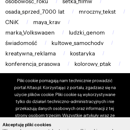
osobowość_roku
setka_filmw
osada_sprzed_7000_lat
mroczny_tekst
CNiK
maya_krav
marka_Volkswagen
ludzki_genom
świadomość
kultowe_samochody
kreatywna_reklama
kostaryka
konferencja_prasowa
kolorowy_ptak
Pliki cookie pomagają nam technicznie prowadzić
portal Altao.pl. Korzystając z portalu, zgadzasz się na
użycie plików cookie. Pliki cookie są wykorzystywane
tylko do działań techniczno-administracyjnych i nie
przekazują danych osobowych oraz informacji z tej
strony osobom trzecim. Wszystkie artykuły wraz ze
zdjęciami i materiałami dostępnymi na portalu są
Akceptuję pliki cookies
własnością użytkowników. Administrator i właściciel