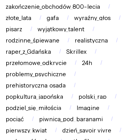
zakończenie_obchodów_800-lecia
złote_lata
gafa
wyraźny_głos
pisarz
wyjątkowy_talent
rodzinne_śpiewane
realistyczna
raper_z_Gdańska
Skrillex
przełomowe_odkrycie
24h
problemy_psychiczne
prehistoryczna_osada
popkultura_japońska
polski_rap
podziel_się_miłością
Imagine
pociąć
piwnica_pod_baranami
pierwszy_kwiat
dzień_savoir_vivre