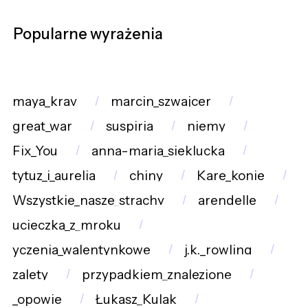
Popularne wyrażenia
maya_krav
marcin_szwajcer
great_war
suspiria
niemy
Fix_You
anna-maria_sieklucka
tytuz_i_aurelia
chiny
Kare_konie
Wszystkie_nasze_strachy
arendelle
ucieczka_z_mroku
yczenia_walentynkowe
j.k._rowling
zalety
przypadkiem_znalezione
_opowie
Łukasz_Kulak