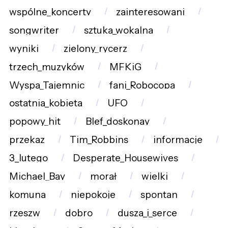
wspólne_koncerty
zainteresowani
songwriter
sztuka_wokalna
wyniki
zielony_rycerz
trzech_muzyków
MFKiG
Wyspa_Tajemnic
fani_Robocopa
ostatnia_kobieta
UFO
popowy_hit
Blef_doskonay
przekaz
Tim_Robbins
informacje
3_lutego
Desperate_Housewives
Michael_Bay
morał
wielki
komuna
niepokoje
spontan
rzeszw
dobro
dusza_i_serce