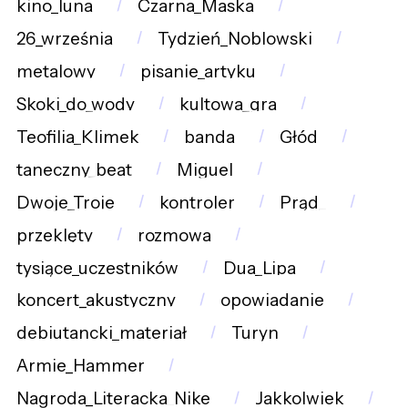
kino_luna
Czarna_Maska
26_września
Tydzień_Noblowski
metalowy
pisanie_artyku
Skoki_do_wody
kultowa_gra
Teofilia_Klimek
banda
Głód
taneczny_beat
Miguel
Dwoje_Troje
kontroler
Prąd_
przeklęty
rozmowa
tysiące_uczestników
Dua_Lipa
koncert_akustyczny
opowiadanie
debiutancki_materiał
Turyn
Armie_Hammer
Nagroda_Literacka_Nike
Jakkolwiek