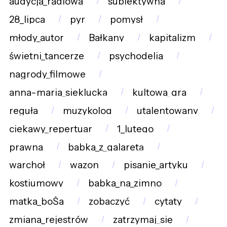
audycja_radiowa
subiektywna
28_lipca
pyr
pomysł
młody_autor
Bałkany
kapitalizm
świetni_tancerze
psychodelia
nagrody_filmowe
anna-maria_sieklucka
kultowa_gra
reguła
muzykolog
utalentowany
ciekawy_repertuar
1_lutego
prawna
babka_z_galaretą
warchoł
wazon
pisanie_artyku
kostiumowy
babka_na_zimno
matka_boŠa
zobaczyć
cytaty
zmiana_rejestrów
zatrzymaj_się