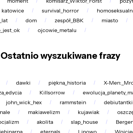
moment
komisarz_Wiktor_Forst
pozy
katowice
survival_horror
homoseksualn
_lat
dom
zespół_BBK
miasto
e_jest_ok
ojcowie_metalu
Ostatnio wyszukiwane frazy
dawki
piękna_historia
X-Men:_Mr
za_edycja
Killsorrow
ewolucja_planety_m
john_wick_hex
rammstein
debiutantki
nale
makiawelizm
kujawiak
oszcz
cjalizm
akolita
slap_house
Berge
iebinarna
eternals
Lipowo
Wojcie