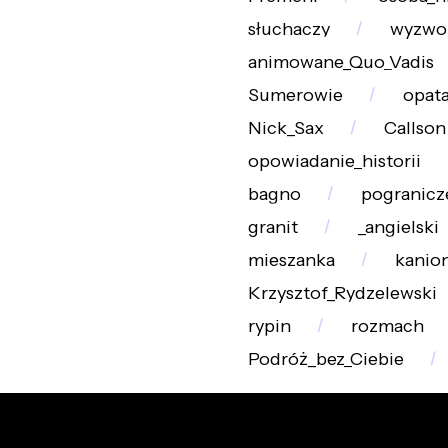
słuchaczy
wyzwo
animowane_Quo_Vadis
Sumerowie
opat
Nick_Sax
Callson
opowiadanie_historii
bagno
pogranicz
granit
_angielski
mieszanka
kanio
Krzysztof_Rydzelewski
rypin
rozmach
Podróż_bez_Ciebie