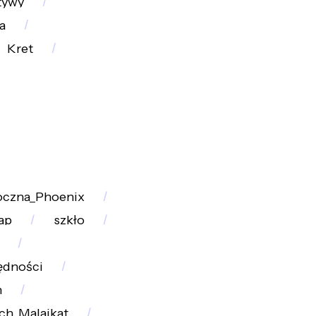
tywy
a
Kret
oczna_Phoenix
ap
szkło
ędności
n
ch_Malajkat