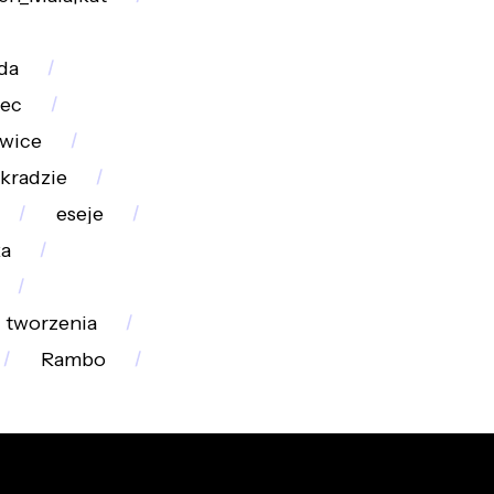
da
ec
iwice
kradzie
eseje
ka
tworzenia
Rambo