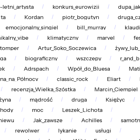
-letni_artysta
konkurs_eurowizji
dupa_ja
lta
Kordan
piotr_bogutyn
druga_c
emocjonalny_singiel
bill_murray
klaud
ikalny_vibe
klimatyczny
marvel
fe
stomper
Artur_Soko_Soczewica
żywy_lub
oga
biograficzny
wszczepy
r_and_b
ek
Adrspach
Wpół_do_Bluesa
Mat
jna_na_Północy
classic_rock
Eliart
recenzja_Wielka_Szóstka
Marcin_Ciempiel
żyna
mądrość
druga
Księżyc
chody
moc
Leszek_Lichota
niewu
Jak_zawsze
Achilles
samot
rewolwer
lykanie
usługi