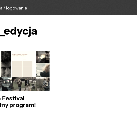
ga / logowanie
a_edycja
m Festival
łny program!