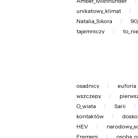
Amber_Midthunder
unikatowy_klimat
Natalia_Sikora
90
tajemniczy
to_ni
osadnicy
euforia
wszczepy
pierws
O_wiata
Sarii
kontaktów
dosko
HEV
narodowy_so
Fremeni
osoba_n