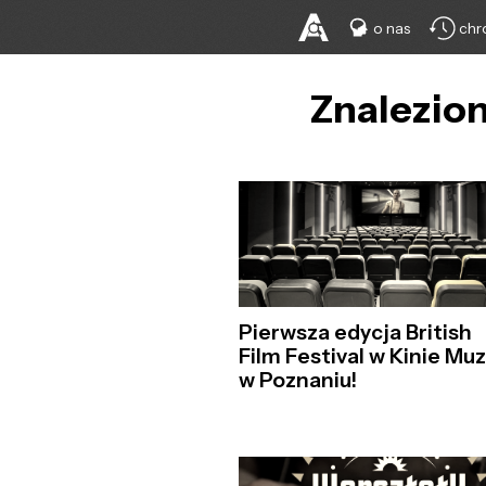
o nas
chr
Znalezion
Pierwsza edycja British
Film Festival w Kinie Mu
w Poznaniu!