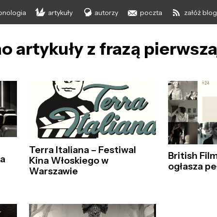
onologia
artykuły
autorzy
poczta
załóż blo
o artykuły z frazą pierwsz
Terra Italiana – Festiwal
British Fil
za
Kina Włoskiego w
ogłasza pe
Warszawie