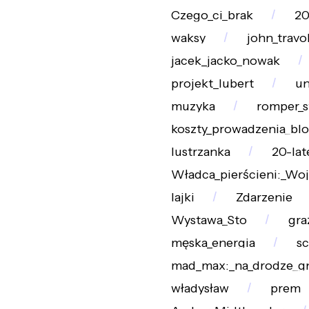
Czego_ci_brak
20
waksy
john_travo
jacek_jacko_nowak
projekt_lubert
un
muzyka
romper_
koszty_prowadzenia_bl
lustrzanka
20-lat
Władca_pierścieni:_Wo
lajki
Zdarzenie
Wystawa_Sto
gra
męska_energia
s
mad_max:_na_drodze_g
władysław
prem