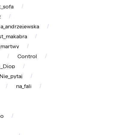
k_sofa
z
ia_andrzejewska
st_makabra
_martwy
Control
i_Diop
Nie_pytaj
na_fali
no