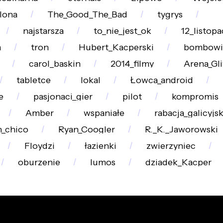
lona
The_Good_The_Bad
tygrys
najstarsza
to_nie_jest_ok
12_listopa
a
tron
Hubert_Kacperski
bombowi
carol_baskin
2014_filmy
Arena_Gl
tabletce
lokal
Łowca_android
e
pasjonaci_gier
pilot
kompromis
Amber
wspaniałe
rabacja_galicyjs
n_chico
Ryan_Coogler
R._K._Jaworowski
Floydzi
łazienki
zwierzyniec
oburzenie
lumos
dziadek_Kacper