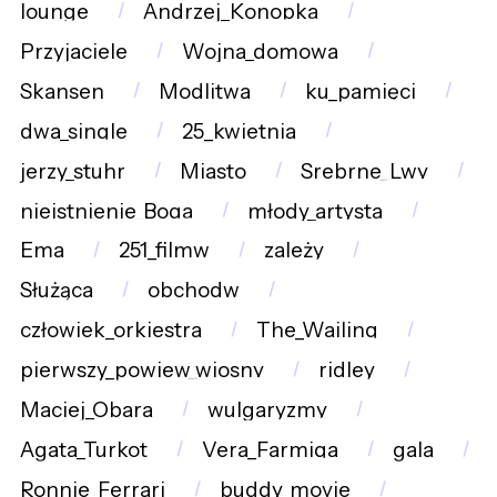
lounge
Andrzej_Konopka
Przyjaciele
Wojna_domowa
Skansen
Modlitwa
ku_pamięci
dwa_single
25_kwietnia
jerzy_stuhr
Miasto
Srebrne_Lwy
nieistnienie_Boga
młody_artysta
Ema
251_filmw
zależy
Służąca
obchodw
człowiek_orkiestra
The_Wailing
pierwszy_powiew_wiosny
ridley
Maciej_Obara
wulgaryzmy
Agata_Turkot
Vera_Farmiga
gala
Ronnie_Ferrari
buddy_movie