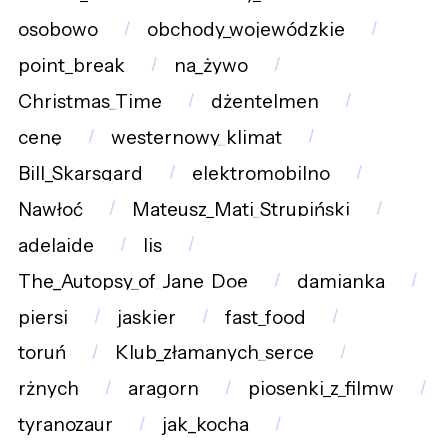
osobowo
obchody_wojewódzkie
point_break
na_żywo
Christmas_Time
dżentelmen
cenę
westernowy_klimat
Bill_Skarsgard
elektromobilno
Nawłoć
Mateusz_Mati_Strupiński
adelaide
lis
The_Autopsy_of_Jane_Doe
damianka
piersi
jaskier
fast_food
toruń
Klub_złamanych_serce
rżnych
aragorn
piosenki_z_filmw
tyranozaur
jak_kocha