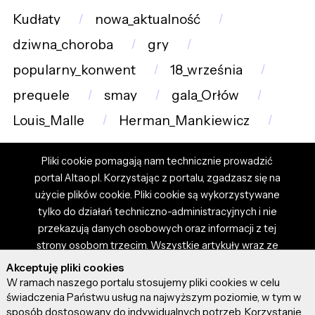
Kudłaty
nowa_aktualność
dziwna_choroba
gry
popularny_konwent
18_września
prequele
smay
gala_Orłów
Louis_Malle
Herman_Mankiewicz
Pliki cookie pomagają nam technicznie prowadzić
portal Altao.pl. Korzystając z portalu, zgadzasz się na
użycie plików cookie. Pliki cookie są wykorzystywane
tylko do działań techniczno-administracyjnych i nie
przekazują danych osobowych oraz informacji z tej
strony osobom trzecim. Wszystkie artykuły wraz ze
zdjęciami i materiałami dostępnymi na portalu są
Akceptuję pliki cookies
własnością użytkowników. Administrator i właściciel
W ramach naszego portalu stosujemy pliki cookies w celu
portalu nie ponosi odpowiedzialności za tresci
świadczenia Państwu usług na najwyższym poziomie, w tym w
sposób dostosowany do indywidualnych potrzeb. Korzystanie
prezentowane przez autorów artykułów. Dodając