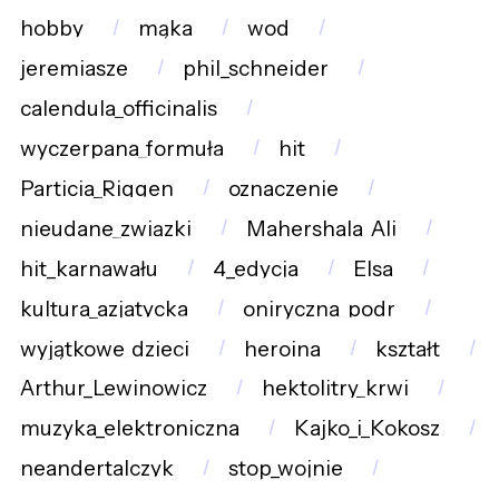
hobby
mąka
wod
jeremiasze
phil_schneider
calendula_officinalis
wyczerpana_formuła
hit
Particia_Riggen
oznaczenie
nieudane_związki
Mahershala_Ali
hit_karnawału
4_edycja
Elsa
kultura_azjatycka
oniryczna_podr
wyjątkowe_dzieci
heroina
kształt
Arthur_Lewinowicz
hektolitry_krwi
muzyka_elektroniczna
Kajko_i_Kokosz
neandertalczyk
stop_wojnie