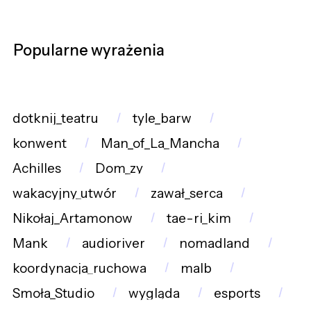
Popularne wyrażenia
dotknij_teatru
tyle_barw
konwent
Man_of_La_Mancha
Achilles
Dom_zy
wakacyjny_utwór
zawał_serca
Nikołaj_Artamonow
tae-ri_kim
Mank
audioriver
nomadland
koordynacja_ruchowa
malb
Smoła_Studio
wygląda
esports