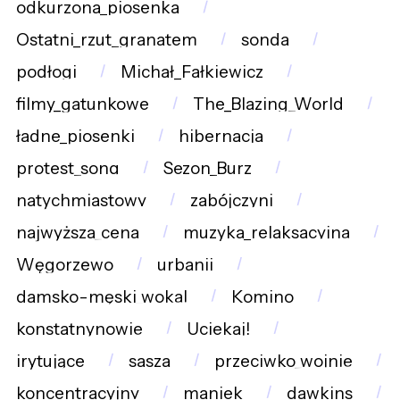
odkurzona_piosenka
Ostatni_rzut_granatem
sonda
podłogi
Michał_Fałkiewicz
filmy_gatunkowe
The_Blazing_World
ładne_piosenki
hibernacja
protest_song
Sezon_Burz
natychmiastowy
zabójczyni
najwyższa_cena
muzyka_relaksacyjna
Węgorzewo
urbanii
damsko-męski_wokal
Komino
konstatnynowie
Uciekaj!
irytujące
sasza
przeciwko_wojnie
koncentracyjny
maniek
dawkins