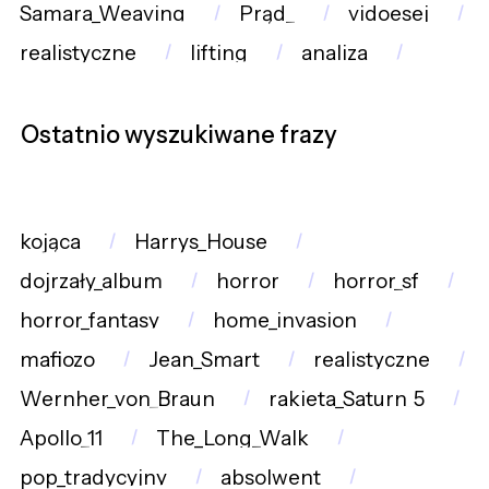
Samara_Weaving
Prąd_
vidoesej
realistyczne
lifting
analiza
Ostatnio wyszukiwane frazy
kojąca
Harrys_House
dojrzały_album
horror
horror_sf
horror_fantasy
home_invasion
mafiozo
Jean_Smart
realistyczne
Wernher_von_Braun
rakieta_Saturn_5
Apollo_11
The_Long_Walk
pop_tradycyjny
absolwent