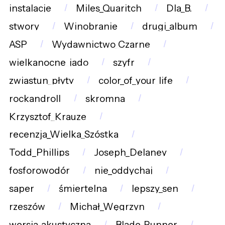
instalacje
Miles_Quaritch
Dla_B.
stwory
Winobranie
drugi_album
ASP
Wydawnictwo_Czarne
wielkanocne_jado
szyfr
zwiastun_płyty
color_of_your_life
rockandroll
skromna
Krzysztof_Krauze
recenzja_Wielka_Szóstka
Todd_Phillips
Joseph_Delaney
fosforowodór
nie_oddychaj
saper
śmiertelna
lepszy_sen
rzeszów
Michał_Węgrzyn
wersja_akustyczna
Blade_Runner