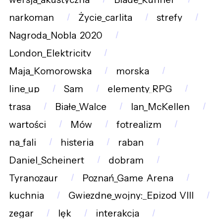
narkoman
Życie_carlita
strefy
Nagroda_Nobla_2020
London_Elektricity
Maja_Komorowska
morska
line_up
Sam
elementy_RPG
trasa
Białe_Walce
Ian_McKellen
wartości
Mów
fotrealizm
na_fali
histeria
raban
Daniel_Scheinert
dobram
Tyranozaur
Poznań_Game_Arena
kuchnia
Gwiezdne_wojny:_Epizod_VIII
zegar
lęk
interakcja