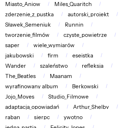
Miasto_Aniow
Miles_Quaritch
zderzenie_z_pustką
autorski_projekt
Sławek_Semeniuk
Runnin
tworzenie_filmów
czyste_powietrze
saper
wiele_wymiarów
jakubowski
firm
eseistka
Wander
szaleństwo
refleksja
The_Beatles
Maanam
wyrafinowany_album
Berkowski
Jojo_Moyes
Studio_Filmowe
adaptacja_opowiadań
Arthur_Shelby
raban
sierpc
ywotno
jedna_partia
Felicity_Jones