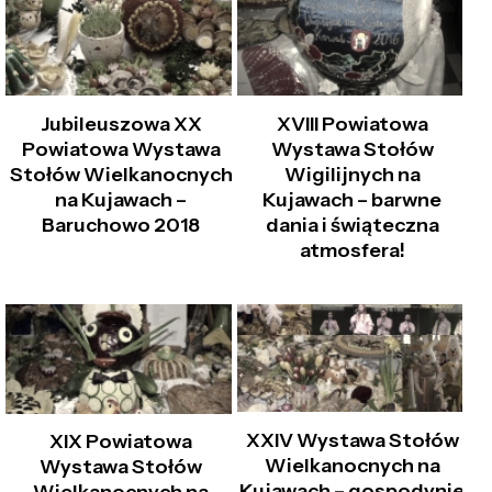
Jubileuszowa XX
XVIII Powiatowa
Powiatowa Wystawa
Wystawa Stołów
Stołów Wielkanocnych
Wigilijnych na
na Kujawach –
Kujawach – barwne
Baruchowo 2018
dania i świąteczna
atmosfera!
XXIV Wystawa Stołów
XIX Powiatowa
Wielkanocnych na
Wystawa Stołów
Kujawach – gospodynie