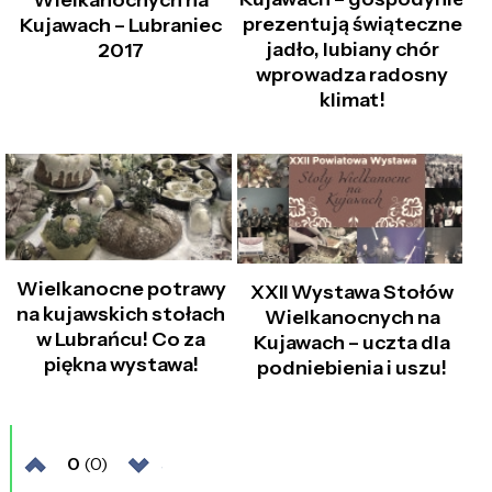
Wielkanocnych na
prezentują świąteczne
Kujawach – Lubraniec
jadło, lubiany chór
2017
wprowadza radosny
klimat!
Wielkanocne potrawy
XXII Wystawa Stołów
na kujawskich stołach
Wielkanocnych na
w Lubrańcu! Co za
Kujawach – uczta dla
piękna wystawa!
podniebienia i uszu!
0
(0)