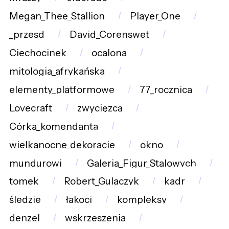
Megan_Thee_Stallion
Player_One
_przesd
David_Corenswet
Ciechocinek
ocalona
mitologia_afrykańska
elementy_platformowe
77_rocznica
Lovecraft
zwycięzcą
Córka_komendanta
wielkanocne_dekoracje
okno
mundurowi
Galeria_Figur_Stalowych
tomek
Robert_Gulaczyk
kadr
śledzie
łakoci
kompleksy
denzel
wskrzeszenia