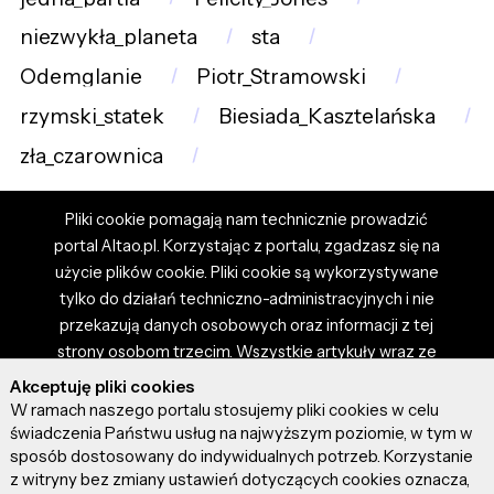
niezwykła_planeta
sta
Odemglanie
Piotr_Stramowski
rzymski_statek
Biesiada_Kasztelańska
zła_czarownica
Pliki cookie pomagają nam technicznie prowadzić
portal Altao.pl. Korzystając z portalu, zgadzasz się na
użycie plików cookie. Pliki cookie są wykorzystywane
tylko do działań techniczno-administracyjnych i nie
przekazują danych osobowych oraz informacji z tej
strony osobom trzecim. Wszystkie artykuły wraz ze
zdjęciami i materiałami dostępnymi na portalu są
Akceptuję pliki cookies
własnością użytkowników. Administrator i właściciel
W ramach naszego portalu stosujemy pliki cookies w celu
portalu nie ponosi odpowiedzialności za tresci
świadczenia Państwu usług na najwyższym poziomie, w tym w
sposób dostosowany do indywidualnych potrzeb. Korzystanie
prezentowane przez autorów artykułów. Dodając
z witryny bez zmiany ustawień dotyczących cookies oznacza,
artykuł, zgadzasz się z regulaminem portalu oraz