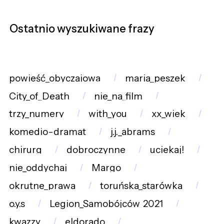
Ostatnio wyszukiwane frazy
powieść_obyczajowa
maria_peszek
City_of_Death
nie_na_film
trzy_numery
with_you
xx_wiek
komedio-dramat
j.j._abrams
chirurg
dobroczynne
uciekaj!
nie_oddychaj
Margo
okrutne_prawa
toruńska_starówka
o.y.s
Legion_Samobójców_2021
kwazzy
eldorado