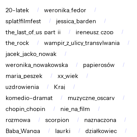
20-latek
weronika_fedor
splat!filmfest
jessica_barden
the_last_of_us_part_ii
ireneusz_czop
the_rock
wampir_z_ulicy_transylwania
jacek_jacko_nowak
weronika_nowakowska
papierosów
maria_peszek
xx_wiek
uzdrowienia
Kraj
komedio-dramat
muzyczne_oscary
chopin_chopin
nie_na_film
rozmowa
scorpion
naznaczona
Baba_Wanga
laurki
działkowiec