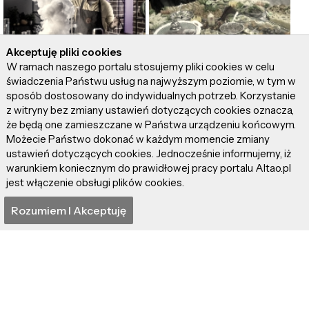
Akceptuję pliki cookies
W ramach naszego portalu stosujemy pliki cookies w celu
świadczenia Państwu usług na najwyższym poziomie, w tym w
Prawdziwy
Smak wigilijnych
sposób dostosowany do indywidualnych potrzeb. Korzystanie
MasterChef! Jakub
potraw
z witryny bez zmiany ustawień dotyczących cookies oznacza,
Kurzep opowiada o
że będą one zamieszczane w Państwa urządzeniu końcowym.
swojej kulinarnej pasji!
Możecie Państwo dokonać w każdym momencie zmiany
ustawień dotyczących cookies. Jednocześnie informujemy, iż
warunkiem koniecznym do prawidłowej pracy portalu Altao.pl
jest włączenie obsługi plików cookies.
Rozumiem I Akceptuję
Kolorowe i smaczne
XXIII Powiatowa
dania na wielkanocnym
Wystawa "Stoły
stole – galeria
Wigilijne na Kujawach"
– świąteczne kolory,