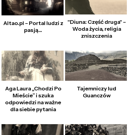
"Diuna: Część druga" –
Altao.pl – Portal ludzi z
Woda życia, religia
pasją...
zniszczenia
Aga Laura „Chodzi Po
Tajemniczy lud
Mieście” i szuka
Guanczów
odpowiedzi na ważne
dla siebie pytania