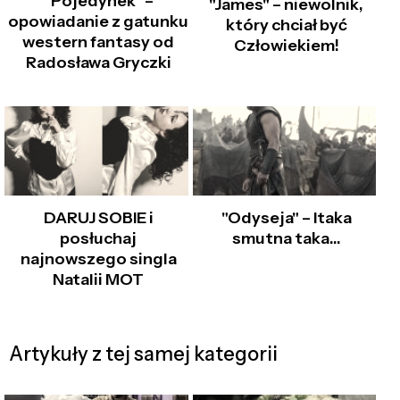
"Pojedynek" –
"James" – niewolnik,
opowiadanie z gatunku
który chciał być
western fantasy od
Człowiekiem!
Radosława Gryczki
DARUJ SOBIE i
"Odyseja" – Itaka
posłuchaj
smutna taka…
najnowszego singla
Natalii MOT
Artykuły z tej samej kategorii