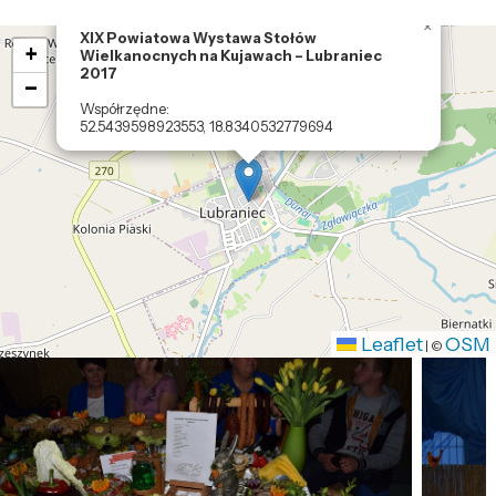
×
Loading map ....
XIX Powiatowa Wystawa Stołów
+
Wielkanocnych na Kujawach – Lubraniec
2017
−
Współrzędne:
52.5439598923553, 18.8340532779694
Leaflet
OSM
|
©