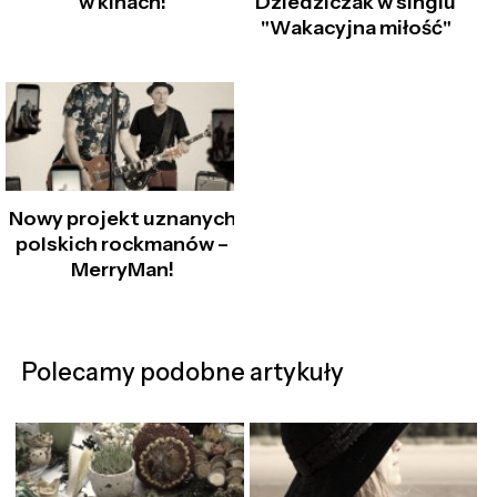
w kinach!
Dziedziczak w singlu
"Wakacyjna miłość"
Nowy projekt uznanych
polskich rockmanów –
MerryMan!
Polecamy podobne artykuły