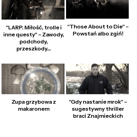
"Those About to Die" –
"LARP. Miłość, trolle i
Powstań albo zgiń!
inne questy" – Zawody,
podchody,
przeszkody…
Zupa grzybowa z
"Gdy nastanie mrok" –
makaronem
sugestywny thriller
braci Znajmieckich