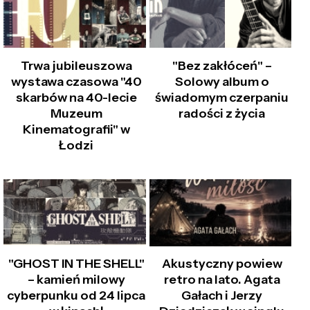
Trwa jubileuszowa
"Bez zakłóceń" –
wystawa czasowa "40
Solowy album o
skarbów na 40-lecie
świadomym czerpaniu
Muzeum
radości z życia
Kinematografii" w
Łodzi
"GHOST IN THE SHELL"
Akustyczny powiew
– kamień milowy
retro na lato. Agata
cyberpunku od 24 lipca
Gałach i Jerzy