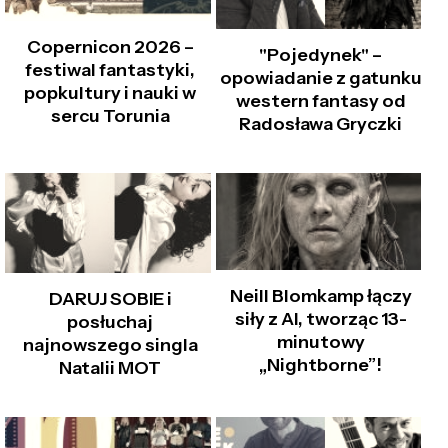
Copernicon 2026 –
"Pojedynek" –
festiwal fantastyki,
opowiadanie z gatunku
popkultury i nauki w
western fantasy od
sercu Torunia
Radosława Gryczki
Neill Blomkamp łączy
DARUJ SOBIE i
siły z AI, tworząc 13-
posłuchaj
minutowy
najnowszego singla
„Nightborne”!
Natalii MOT