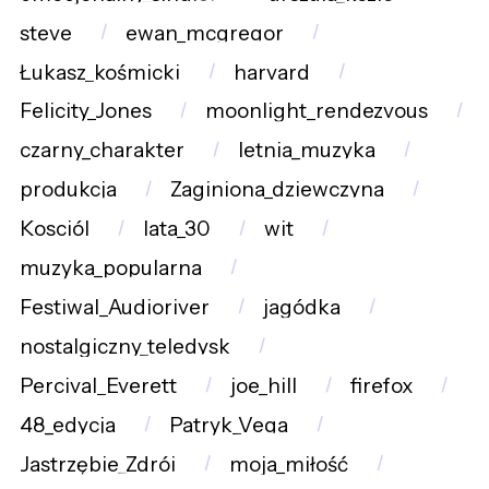
steve
ewan_mcgregor
Łukasz_kośmicki
harvard
Felicity_Jones
moonlight_rendezvous
czarny_charakter
letnia_muzyka
produkcja
Zaginiona_dziewczyna
Kosciól
lata_30
wit
muzyka_popularna
Festiwal_Audioriver
jagódka
nostalgiczny_teledysk
Percival_Everett
joe_hill
firefox
48_edycja
Patryk_Vega
Jastrzębie_Zdrój
moja_miłość