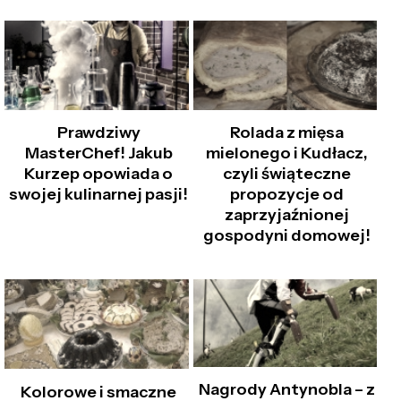
Prawdziwy
Rolada z mięsa
MasterChef! Jakub
mielonego i Kudłacz,
Kurzep opowiada o
czyli świąteczne
swojej kulinarnej pasji!
propozycje od
zaprzyjaźnionej
gospodyni domowej!
Nagrody Antynobla – z
Kolorowe i smaczne