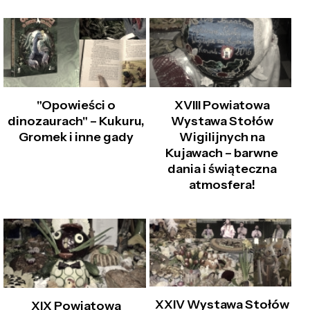
"Opowieści o
XVIII Powiatowa
dinozaurach" – Kukuru,
Wystawa Stołów
Gromek i inne gady
Wigilijnych na
Kujawach – barwne
dania i świąteczna
atmosfera!
XXIV Wystawa Stołów
XIX Powiatowa