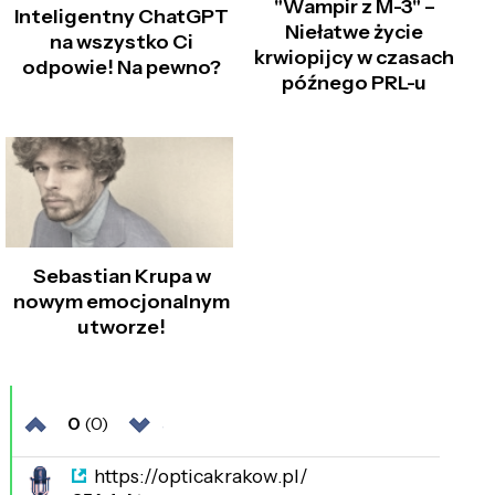
"Wampir z M-3" –
Inteligentny ChatGPT
Niełatwe życie
na wszystko Ci
krwiopijcy w czasach
odpowie! Na pewno?
późnego PRL-u
Sebastian Krupa w
nowym emocjonalnym
utworze!
0
(0)
https://opticakrakow.pl/