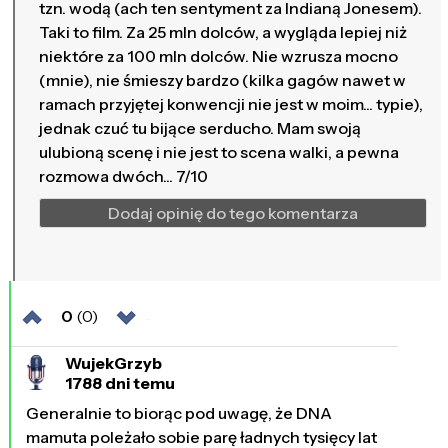
tzn. wodą (ach ten sentyment za Indianą Jonesem).
Taki to film. Za 25 mln dolców, a wygląda lepiej niż
niektóre za 100 mln dolców. Nie wzrusza mocno
(mnie), nie śmieszy bardzo (kilka gagów nawet w
ramach przyjętej konwencji nie jest w moim... typie),
jednak czuć tu bijące serducho. Mam swoją
ulubioną scenę i nie jest to scena walki, a pewna
rozmowa dwóch... 7/10
Dodaj opinię do tego komentarza
0
(0)
WujekGrzyb
1788 dni temu
Generalnie to biorąc pod uwagę, że DNA
mamuta poleżało sobie parę ładnych tysięcy lat