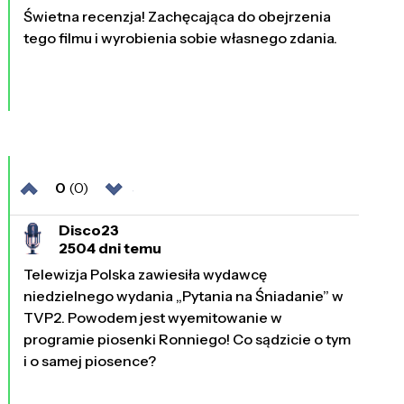
Świetna recenzja! Zachęcająca do obejrzenia
tego filmu i wyrobienia sobie własnego zdania.
0
(0)
Disco23
2504 dni temu
Telewizja Polska zawiesiła wydawcę
niedzielnego wydania „Pytania na Śniadanie” w
TVP2. Powodem jest wyemitowanie w
programie piosenki Ronniego! Co sądzicie o tym
i o samej piosence?