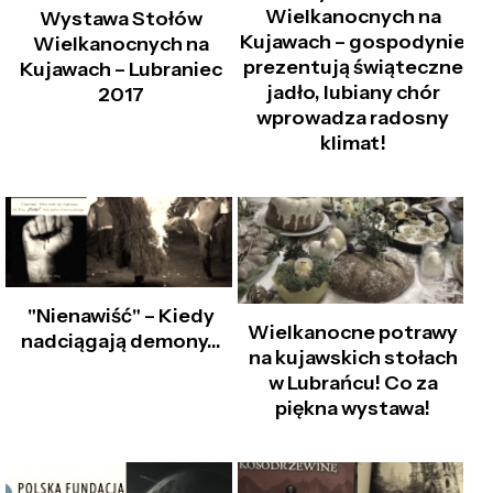
Wielkanocnych na
Wystawa Stołów
Kujawach – gospodynie
Wielkanocnych na
prezentują świąteczne
Kujawach – Lubraniec
jadło, lubiany chór
2017
wprowadza radosny
klimat!
"Nienawiść" – Kiedy
Wielkanocne potrawy
nadciągają demony…
na kujawskich stołach
w Lubrańcu! Co za
piękna wystawa!