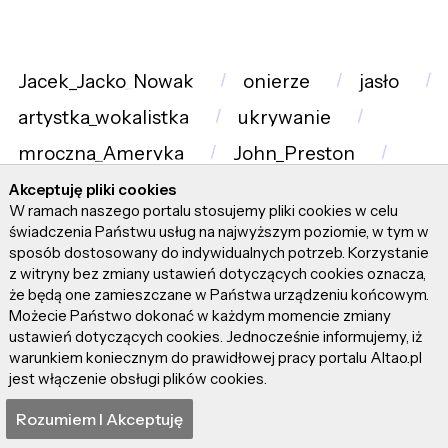
Jacek_Jacko_Nowak
onierze
jasło
artystka_wokalistka
ukrywanie
mroczna_Ameryka
John_Preston
Jared_Leto
kontrowersje
Akceptuję pliki cookies
W ramach naszego portalu stosujemy pliki cookies w celu
Gong_Yoo
kontakt_z_faun
1994
świadczenia Państwu usług na najwyższym poziomie, w tym w
sposób dostosowany do indywidualnych potrzeb. Korzystanie
Yakuza
doniczka
Nie_ma_mnie
z witryny bez zmiany ustawień dotyczących cookies oznacza,
że będą one zamieszczane w Państwa urządzeniu końcowym.
The_Plane_Effect
Radventure
Możecie Państwo dokonać w każdym momencie zmiany
Módl_się_i_pracuj
spektakl
ustawień dotyczących cookies. Jednocześnie informujemy, iż
warunkiem koniecznym do prawidłowej pracy portalu Altao.pl
trębacz
ból
A24
jest włączenie obsługi plików cookies.
Duma_i_uprzedzenie_i_zombie
lofi
Rozumiem I Akceptuję
Łukasz_kośmicki
utwory
Polityka