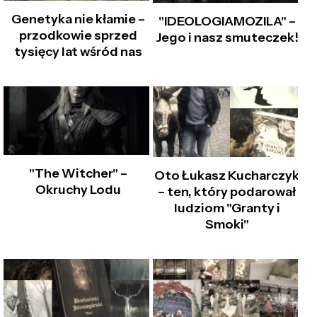
Genetyka nie kłamie –
"IDEOLOGIAMOZILA" –
przodkowie sprzed
Jego i nasz smuteczek!
tysięcy lat wśród nas
"The Witcher" –
Oto Łukasz Kucharczyk
Okruchy Lodu
– ten, który podarował
ludziom "Granty i
Smoki"