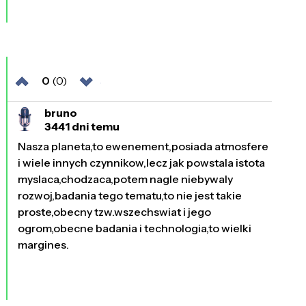
0
(0)
bruno
3441 dni temu
Nasza planeta,to ewenement,posiada atmosfere
i wiele innych czynnikow,lecz jak powstala istota
myslaca,chodzaca,potem nagle niebywaly
rozwoj,badania tego tematu,to nie jest takie
proste,obecny tzw.wszechswiat i jego
ogrom,obecne badania i technologia,to wielki
margines.