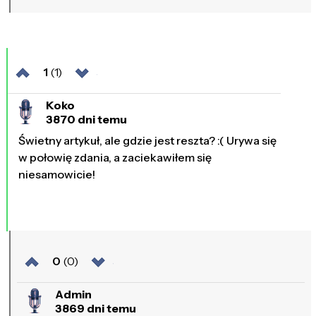
1
(1)
Koko
3870 dni temu
Świetny artykuł, ale gdzie jest reszta? :( Urywa się
w połowię zdania, a zaciekawiłem się
niesamowicie!
0
(0)
Admin
3869 dni temu