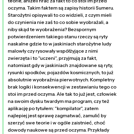
teorie, aniżeli nrać za fakt to co stoi im przed
oczyma. Takim faktem są zapisy historii Sumeru.
Starożytni opisywali to co widzieli, z czym mieli
do czynienia nie zaś to co sobie wyobrażali, a
niby skąd te wyobrażenia? Bezspornym
potwierdzeniem takiego stanu rzeczy są ryty
naskalne gdzie to w jaskiniach starożytne ludy
malowły czy rysowały współżyjące z nimi
zwierzęta i to "uczeni", przyjmują za fakt,
natomiast gdy w jaskiniach znajdowane są ryty,
rysunki spodków, pojazdów kosmicznych, to już
absolutnie wyobraźnia pierwotnych. Kompletny
brak logiki i konsekwencji w zestawianiu tego co
stoi im przed oczyma. Ale tak to już jest, człowiek
na swoim dysku twardym ma program, czy też
aplikację po tytułem: "kompilator", zatem
najlepiej jest sprawę zagmatwać, zamulić by
szerzyć swe teorie i w ogóle zaistnieć, choć
dowody naukowe są przed oczyma. Przykłady