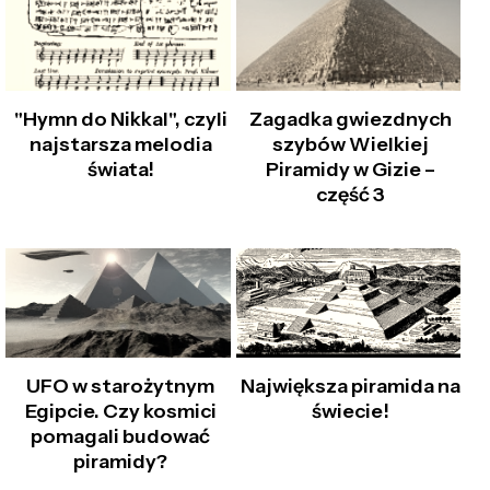
"Hymn do Nikkal", czyli
Zagadka gwiezdnych
najstarsza melodia
szybów Wielkiej
świata!
Piramidy w Gizie –
część 3
UFO w starożytnym
Największa piramida na
Egipcie. Czy kosmici
świecie!
pomagali budować
piramidy?