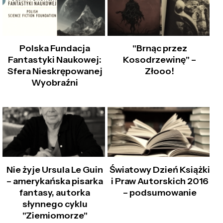
Polska Fundacja
"Brnąc przez
Fantastyki Naukowej:
Kosodrzewinę" –
Sfera Nieskrępowanej
Złooo!
Wyobraźni
Nie żyje Ursula Le Guin
Światowy Dzień Książki
– amerykańska pisarka
i Praw Autorskich 2016
fantasy, autorka
– podsumowanie
słynnego cyklu
"Ziemiomorze"