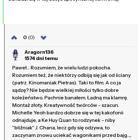
0
(0)
Aragorn136
1574 dni temu
Paweł... Rozumiem, że wielu ludzi pokocha.
Rozumiem też, że niektórzy odbiją się jak od ściany
(patrz. Kinomaniak Pietras). Taki to film. A co ja
sądzę? Nie będzie wielkiej miłości tylko dobre
koleżeństwo. Pachnie banałem. Ładną ma klamrę.
Montaż złoty. Kreatywność twórców - szacun.
Michelle Yeoh bardzo dobrze się w tej kakofonii
odnajduje, a Ke Huy Quan to rodzynek - niby
"bliźniak" J. Chana, lecz gdy się odzywa, to
zaczynam znowu uciekać wagonikami przed bajg...,