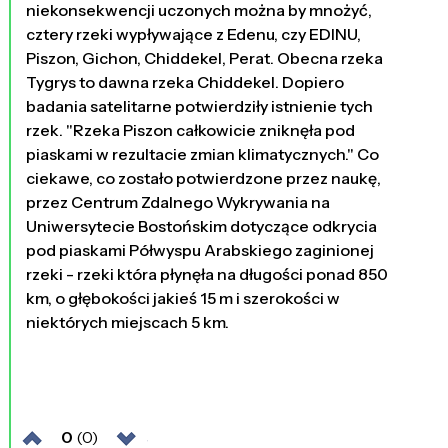
niekonsekwencji uczonych można by mnożyć,
cztery rzeki wypływające z Edenu, czy EDINU,
Piszon, Gichon, Chiddekel, Perat. Obecna rzeka
Tygrys to dawna rzeka Chiddekel. Dopiero
badania satelitarne potwierdziły istnienie tych
rzek. "Rzeka Piszon całkowicie zniknęła pod
piaskami w rezultacie zmian klimatycznych." Co
ciekawe, co zostało potwierdzone przez naukę,
przez Centrum Zdalnego Wykrywania na
Uniwersytecie Bostońskim dotyczące odkrycia
pod piaskami Półwyspu Arabskiego zaginionej
rzeki - rzeki która płynęła na długości ponad 850
km, o głębokości jakieś 15 m i szerokości w
niektórych miejscach 5 km.
0
(0)