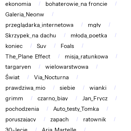
ekonomia
bohaterowie_na_froncie
Galeria_Neonw
przeglądarka_internetowa
mgły
Skrzypek_na_dachu
młoda_poetka
koniec
Suv
Foals
The_Plane_Effect
misja_ratunkowa
targaryen
wielowarstwowa
Świat
Via_Nocturna
prawdziwa_mio
siebie
wianki
grimm
czarno_biay
Jan_Frycz
pochodzenia
Auto_testy_Tomka
poruszający
zapach
ratownik
30-lecie
Aria_Martelle