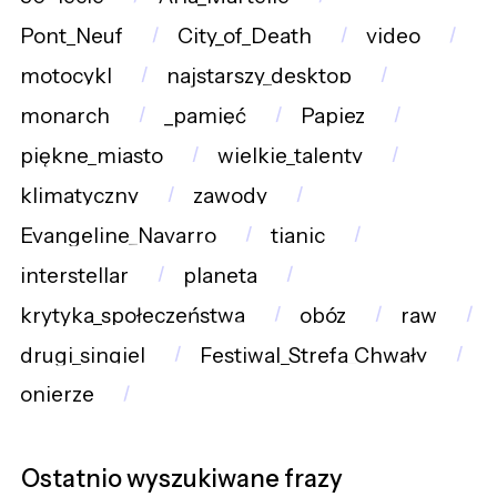
Pont_Neuf
City_of_Death
video
motocykl
najstarszy_desktop
monarch
_pamięć
Papiez
piękne_miasto
wielkie_talenty
klimatyczny
zawody
Evangeline_Navarro
tianic
interstellar
planeta
krytyka_społeczeństwa
obóz
raw
drugi_singiel
Festiwal_Strefa_Chwały
onierze
Ostatnio wyszukiwane frazy