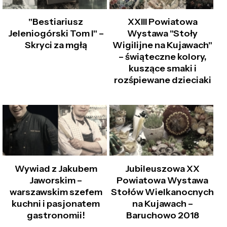
"Bestiariusz
XXIII Powiatowa
Jeleniogórski Tom I" –
Wystawa "Stoły
Skryci za mgłą
Wigilijne na Kujawach"
– świąteczne kolory,
kuszące smaki i
rozśpiewane dzieciaki
Wywiad z Jakubem
Jubileuszowa XX
Jaworskim –
Powiatowa Wystawa
warszawskim szefem
Stołów Wielkanocnych
kuchni i pasjonatem
na Kujawach –
gastronomii!
Baruchowo 2018