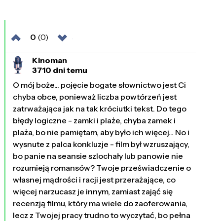
0
(0)
Kinoman
3710 dni temu
O mój boże... pojęcie bogate słownictwo jest Ci
chyba obce, ponieważ liczba powtórzeń jest
zatrważająca jak na tak króciutki tekst. Do tego
błędy logiczne - zamki i plaże, chyba zamek i
plaża, bo nie pamiętam, aby było ich więcej... No i
wysnute z palca konkluzje - film był wzruszający,
bo panie na seansie szlochały lub panowie nie
rozumieją romansów? Twoje przeświadczenie o
własnej mądrości i racji jest przerażające, co
więcej narzucasz je innym, zamiast zająć się
recenzją filmu, który ma wiele do zaoferowania,
lecz z Twojej pracy trudno to wyczytać, bo pełna