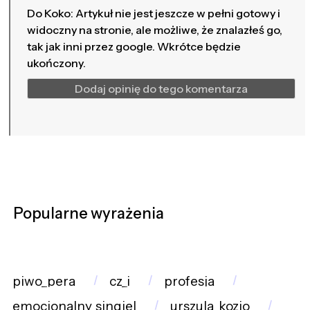
Do Koko: Artykuł nie jest jeszcze w pełni gotowy i
widoczny na stronie, ale możliwe, że znalazłeś go,
tak jak inni przez google. Wkrótce będzie
ukończony.
Dodaj opinię do tego komentarza
Popularne wyrażenia
piwo_pera
cz_i
profesja
emocjonalny_singiel
urszula_kozio