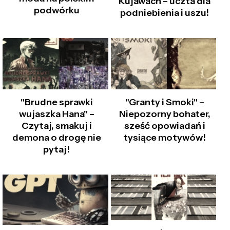
Kujawach – uczta dla
podwórku
podniebienia i uszu!
"Brudne sprawki
"Granty i Smoki" –
wujaszka Hana" –
Niepozorny bohater,
Czytaj, smakuj i
sześć opowiadań i
demona o drogę nie
tysiące motywów!
pytaj!