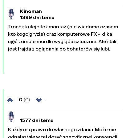
Kinoman
1399 dni temu
Trochę kuleje też montaż (nie wiadomo czasem
kto kogo gryzie) oraz komputerowe FX - kilka
ujęć zombie mordki wygląda sztucznie. Ale i tak
jest frajda z oglądania bo bohaterów się lubi.
0
(0)
1577 dni temu
Każdy ma prawo do własnego zdania. Może nie
odnalazł się w tej dosyć specyficznej konwencji