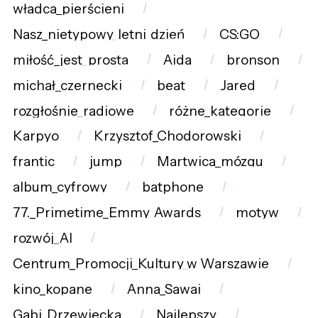
władca_pierścieni
Nasz_nietypowy_letni_dzień
CS:GO
miłość_jest_prosta
Aida
bronson
michał_czernecki
beat
Jared
rozgłośnie_radiowe
różne_kategorie
Karpyo
Krzysztof_Chodorowski
frantic
jump
Martwica_mózgu
album_cyfrowy
batphone
77._Primetime_Emmy_Awards
motyw
rozwój_AI
Centrum_Promocji_Kultury_w_Warszawie
kino_kopane
Anna_Sawai
Gabi_Drzewiecka
Najlepszy