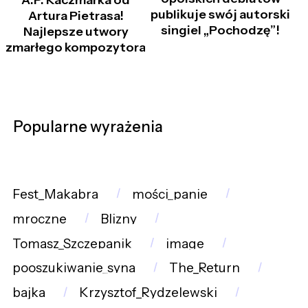
A.P. Kaczmarka od
publikuje swój autorski
Artura Pietrasa!
singiel „Pochodzę”!
Najlepsze utwory
zmarłego kompozytora
Popularne wyrażenia
Fest_Makabra
mości_panie
mroczne
Blizny
Tomasz_Szczepanik
image
pooszukiwanie_syna
The_Return
bajka
Krzysztof_Rydzelewski