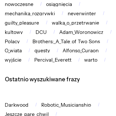
nowoczesne
osiągnięcia
mechanika_rozgrywki
neverwinter
guilty_pleasure
walka_o_przetrwanie
kultowy
DCU
Adam_Woronowicz
Polacy
Brothers:_A_Tale_of_Two_Sons
O_wiata
questy
Alfonso_Curaon
wyjście
Percival_Everett
warto
Ostatnio wyszukiwane frazy
Darkwood
Robotic_Musicianship
Jeszcze_parę_chwil