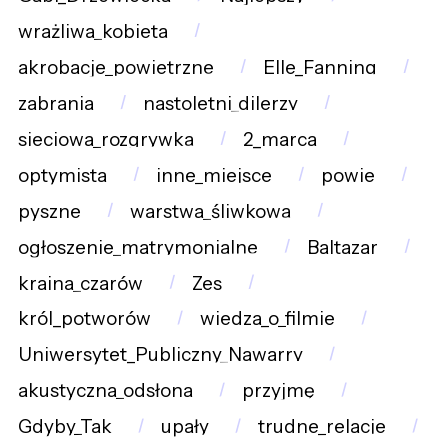
wrażliwa_kobieta
akrobacje_powietrzne
Elle_Fanning
zabrania
nastoletni_dilerzy
sieciowa_rozgrywka
2_marca
optymista
inne_miejsce
powie
pyszne
warstwa_śliwkowa
ogłoszenie_matrymonialne
Baltazar
kraina_czarów
Zes
król_potworów
wiedza_o_filmie
Uniwersytet_Publiczny_Nawarry
akustyczna_odsłona
przyjmę
Gdyby_Tak
upały
trudne_relacje