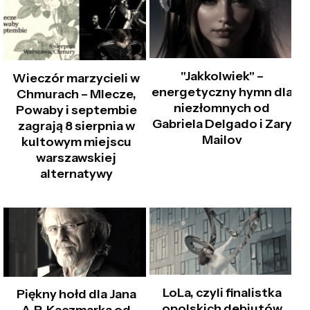
"Jakkolwiek" –
Wieczór marzycieli w
energetyczny hymn dla
Chmurach – Mlecze,
niezłomnych od
Powaby i septembie
Gabriela Delgado i Zary
zagrają 8 sierpnia w
Mailov
kultowym miejscu
warszawskiej
alternatywy
LoLa, czyli finalistka
Piękny hołd dla Jana
opolskich debiutów