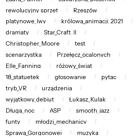
rewolucyjny_sprzęt
Rzeszów
platynowe_lwy
królowa_animacji_2021
dramaty
Star_Craft_II
Christopher_Moore
test
scenarzystka
Przełęcz_ocalonych
Elle_Fanning
różowy_świat
18_statuetek
głosowanie
pytac
tryb_VR
urządzenia
wyjątkowy_debiut
Łukasz_Kulak
Długa_noc
ASP
smooth_jazz
funty
młodzi_mechanicy
Sprawa_Gorgonowej
muzyka