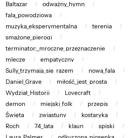
Baltazar
odważny_hymn
fala_powodziowa
muzyka_eksperymentalna
terenia
smażone_pierogi
terminator:_mroczne_przeznaczenie
mlecze
empatyczny
Sully_trzymają_się_razem
nowa_fala
Daniel_Grave
miłość_jest_prosta
Wydział_Historii
Lovecraft
demon
miejski_folk
przepis
Święta
zwiastuny
kostaryka
Roch
74_lata
klaun
spiski
Laura_Palmer
odkurzona_piosenka