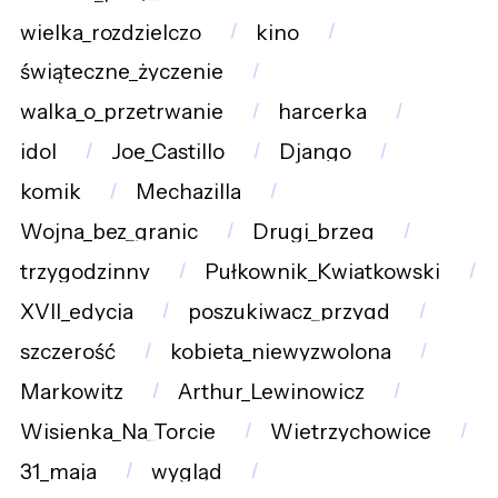
wielka_rozdzielczo
kino
świąteczne_życzenie
walka_o_przetrwanie
harcerka
idol
Joe_Castillo
Django
komik
Mechazilla
Wojna_bez_granic
Drugi_brzeg
trzygodzinny
Pułkownik_Kwiatkowski
XVII_edycja
poszukiwacz_przygd
szczerość
kobieta_niewyzwolona
Markowitz
Arthur_Lewinowicz
Wisienka_Na_Torcie
Wietrzychowice
31_maja
wygląd