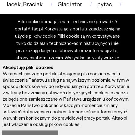
Jacek_Braciak
Gladiator
pytac
Pliki cookie pomagają nam technicznie prowadzić
portal Altao.pl. Korzystając z portalu, zgadzasz się na
użycie plików cookie. Pliki cookie są wykorzystywane
tylko do działań techniczno-administracyjnych i nie
przekazują danych osobowych oraz informacji z tej
strony osobom trzecim. Wszystkie artykuły wraz ze
zdjęciami i materiałami dostępnymi na portalu są
Akceptuję pliki cookies
własnością użytkowników. Administrator i właściciel
W ramach naszego portalu stosujemy pliki cookies w celu
portalu nie ponosi odpowiedzialności za tresci
świadczenia Państwu usług na najwyższym poziomie, w tym w
sposób dostosowany do indywidualnych potrzeb. Korzystanie
prezentowane przez autorów artykułów. Dodając
z witryny bez zmiany ustawień dotyczących cookies oznacza,
artykuł, zgadzasz się z regulaminem portalu oraz
że będą one zamieszczane w Państwa urządzeniu końcowym.
ponosisz odpowiedzialność za wszystkie materiały
Możecie Państwo dokonać w każdym momencie zmiany
umieszczone przez Ciebie na stronie altao.pl.
ustawień dotyczących cookies. Jednocześnie informujemy, iż
Szczegóły dostępne w regulaminie portalu.
warunkiem koniecznym do prawidłowej pracy portalu Altao.pl
jest włączenie obsługi plików cookies.
© 2026 altao.pl. Wszystkie prawa zastrzeżone.