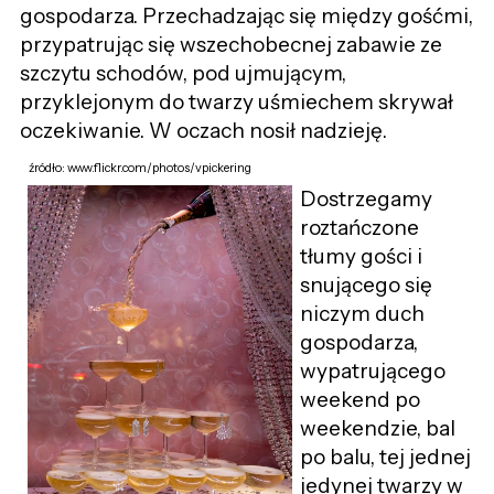
gospodarza. Przechadzając się między gośćmi,
przypatrując się wszechobecnej zabawie ze
szczytu schodów, pod ujmującym,
przyklejonym do twarzy uśmiechem skrywał
oczekiwanie. W oczach nosił nadzieję.
źródło: www.flickr.com/photos/vpickering
Dostrzegamy
roztańczone
tłumy gości i
snującego się
niczym duch
gospodarza,
wypatrującego
weekend po
weekendzie, bal
po balu, tej jednej
jedynej twarzy w