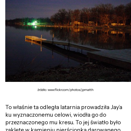
źródło: www.flickr.com/photos/jpmatth
To właśnie ta odległa latarnia prowadziła Jay’a
ku wyznaczonemu celowi, wiodła go do
przeznaczonego mu kresu. To jej światło było
zaklęte w kamieniu pierścionka darowanego