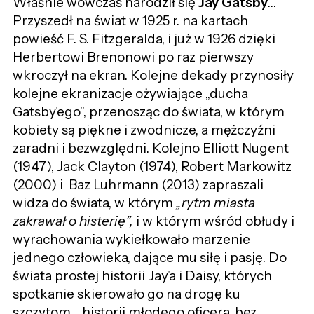
Właśnie wówczas narodził się
Jay Gatsby
…
Przyszedł na świat w 1925 r. na kartach
powieść F. S. Fitzgeralda, i już w 1926 dzięki
Herbertowi Brenonowi po raz pierwszy
wkroczył na ekran. Kolejne dekady przynosiły
kolejne ekranizacje ożywiające „ducha
Gatsby’ego”, przenosząc do świata, w którym
kobiety są piękne i zwodnicze, a mężczyźni
zaradni i bezwzględni. Kolejno Elliott Nugent
(1947), Jack Clayton (1974), Robert Markowitz
(2000) i Baz Luhrmann (2013) zapraszali
widza do świata, w którym
„rytm miasta
zakrawał o histerię”,
i w którym wśród obłudy i
wyrachowania wykiełkowało marzenie
jednego człowieka, dające mu siłę i pasję. Do
świata prostej historii Jay’a i Daisy, których
spotkanie skierowało go na drogę ku
szczytom… historii młodego oficera, bez