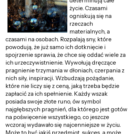
determinują całe
życie. Czasami
ogniskują się na
rzeczach
materialnych, a
czasami na osobach. Rozpalają sny, które
powodują, że już samo ich dotknięcie i
spojrzenie sprawia, że chce się oddać wiele za
ich urzeczywistnienie. Wywołują dręczące
pragnienie trzymania w dłoniach, czerpania z
nich siły, inspiracji. Wzbudzają pożądanie,
które nie liczy się z ceną, jaką trzeba będzie
zapłacić za ich spełnienie. Każdy wszak
posiada swoje złote runo, ów symbol
najgłębszych pragnień, dla którego jest gotów
na poświęcenie wszystkiego, co jeszcze
wczoraj wydawało się najcenniejsze w życiu.
Może to być jakiś przedmiot, sukces, a może