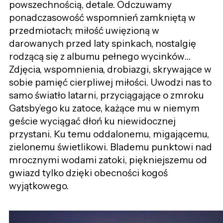
powszechnością, detale. Odczuwamy
ponadczasowość wspomnień zamkniętą w
przedmiotach; miłość uwięzioną w
darowanych przed laty spinkach, nostalgię
rodzącą się z albumu pełnego wycinków…
Zdjęcia, wspomnienia, drobiazgi, skrywające w
sobie pamięć cierpliwej miłości. Uwodzi nas to
samo światło latarni, przyciągające o zmroku
Gatsby’ego ku zatoce, każące mu w niemym
geście wyciągać dłoń ku niewidocznej
przystani. Ku temu oddalonemu, migającemu,
zielonemu świetlikowi. Blademu punktowi nad
mrocznymi wodami zatoki, piękniejszemu od
gwiazd tylko dzięki obecności kogoś
wyjątkowego.