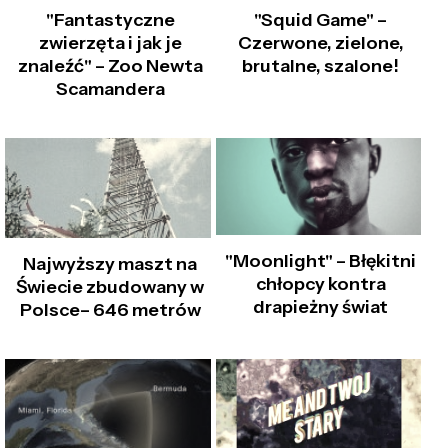
"Fantastyczne
"Squid Game" –
zwierzęta i jak je
Czerwone, zielone,
znaleźć" – Zoo Newta
brutalne, szalone!
Scamandera
"Moonlight" – Błękitni
Najwyższy maszt na
chłopcy kontra
Świecie zbudowany w
drapieżny świat
Polsce– 646 metrów