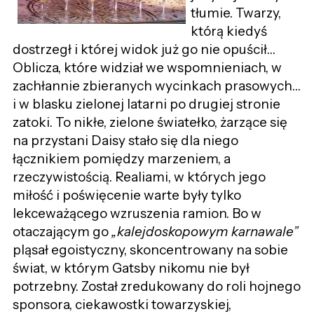
tłumie. Twarzy,
którą kiedyś
dostrzegł i której widok już go nie opuścił…
Oblicza, które widział we wspomnieniach, w
zachłannie zbieranych wycinkach prasowych…
i w blasku zielonej latarni po drugiej stronie
zatoki. To nikłe, zielone światełko, żarzące się
na przystani Daisy stało się dla niego
łącznikiem pomiędzy marzeniem, a
rzeczywistością. Realiami, w których jego
miłość i poświęcenie warte były tylko
lekceważącego wzruszenia ramion. Bo w
otaczającym go
„kalejdoskopowym karnawale”
pląsał egoistyczny, skoncentrowany na sobie
świat, w którym Gatsby nikomu nie był
potrzebny. Został zredukowany do roli hojnego
sponsora, ciekawostki towarzyskiej,