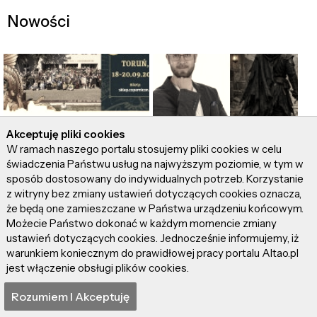
Nowości
Copernicon 2026 –
Akceptuję pliki cookies
"Pojedynek" –
W ramach naszego portalu stosujemy pliki cookies w celu
festiwal fantastyki,
opowiadanie z gatunku
świadczenia Państwu usług na najwyższym poziomie, w tym w
popkultury i nauki w
western fantasy od
sposób dostosowany do indywidualnych potrzeb. Korzystanie
sercu Torunia
Radosława Gryczki
z witryny bez zmiany ustawień dotyczących cookies oznacza,
że będą one zamieszczane w Państwa urządzeniu końcowym.
Możecie Państwo dokonać w każdym momencie zmiany
ustawień dotyczących cookies. Jednocześnie informujemy, iż
warunkiem koniecznym do prawidłowej pracy portalu Altao.pl
jest włączenie obsługi plików cookies.
Rozumiem I Akceptuję
"James" – niewolnik,
DARUJ SOBIE i