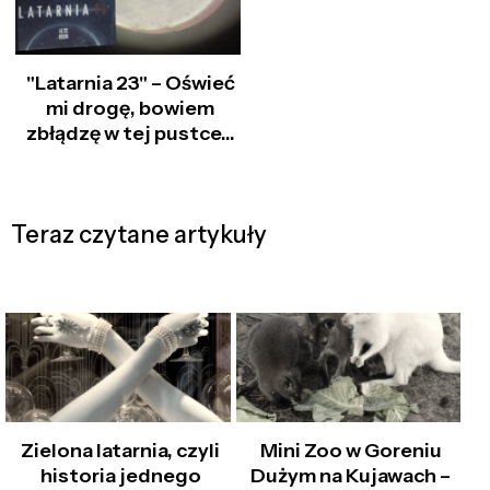
"Latarnia 23" – Oświeć
mi drogę, bowiem
zbłądzę w tej pustce…
Teraz czytane artykuły
Zielona latarnia, czyli
Mini Zoo w Goreniu
historia jednego
Dużym na Kujawach –