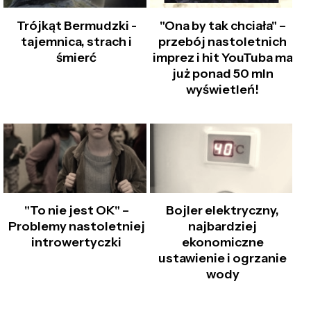
Trójkąt Bermudzki -
"Ona by tak chciała" –
tajemnica, strach i
przebój nastoletnich
śmierć
imprez i hit YouTuba ma
już ponad 50 mln
wyświetleń!
"To nie jest OK" –
Bojler elektryczny,
Problemy nastoletniej
najbardziej
introwertyczki
ekonomiczne
ustawienie i ogrzanie
wody