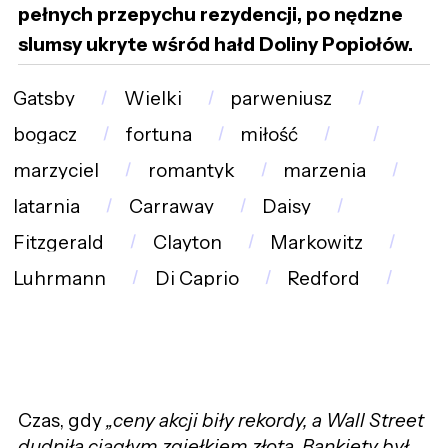
pełnych przepychu rezydencji, po nędzne
slumsy ukryte wśród hałd Doliny Popiołów.
Gatsby
Wielki
parweniusz
bogacz
fortuna
miłość
marzyciel
romantyk
marzenia
latarnia
Carraway
Daisy
Fitzgerald
Clayton
Markowitz
Luhrmann
Di Caprio
Redford
Czas, gdy
„ceny akcji biły rekordy, a Wall Street
dudniła ciągłym zgiełkiem złota. Bankiety był