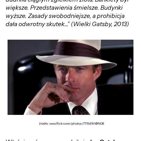
większe. Przedstawienia śmielsze. Budynki
wyższe. Zasady swobodniejsze, a prohibicja
dała odwrotny skutek…”
(Wielki Gatsby, 2013)
źródło: www.flickr.com/photos/77154191@N08