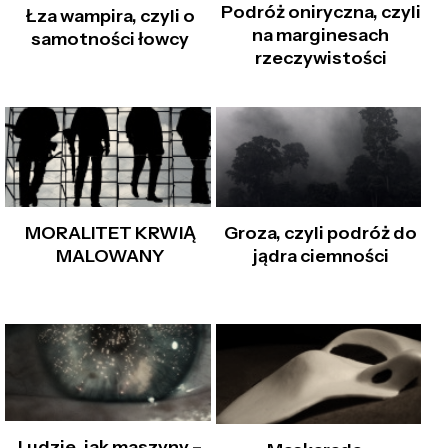
Podróż oniryczna, czyli
Łza wampira, czyli o
na marginesach
samotności łowcy
rzeczywistości
MORALITET KRWIĄ
Groza, czyli podróż do
MALOWANY
jądra ciemności
Ludzie, jak maszyny –